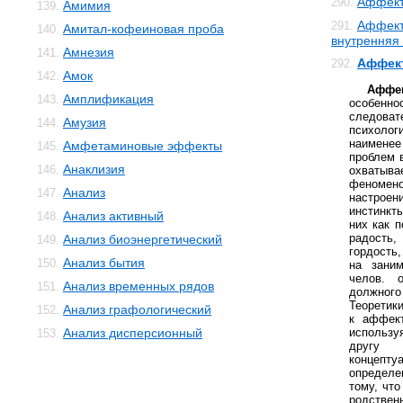
Аффект
290.
Амимия
139.
Аффект
291.
Амитал-кофеиновая проба
140.
внутренняя
Амнезия
141.
Аффект
292.
Амок
142.
Аффек
Амплификация
143.
особен
следов
Амузия
144.
психолог
наимене
Амфетаминовые эффекты
145.
проблем 
Анаклизия
146.
охваты
феномен
Анализ
147.
настроен
инстинкт
Анализ активный
148.
них как п
радость,
Анализ биоэнергетический
149.
гордость,
Анализ бытия
150.
на зани
челов. 
Анализ временных рядов
151.
должно
Теоретик
Анализ графологический
152.
к аффект
Анализ дисперсионный
использу
153.
другу
концепт
определе
тому, что
родств