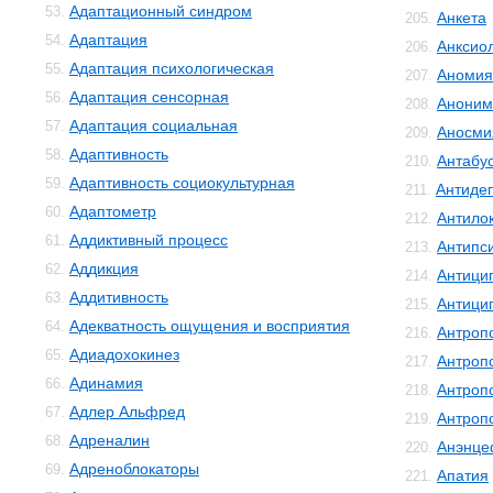
Адаптационный синдром
53.
Анкета
205.
Адаптация
54.
Анксио
206.
Адаптация психологическая
55.
Аномия
207.
Адаптация сенсорная
56.
Аноним
208.
Адаптация социальная
57.
Аносми
209.
Адаптивность
58.
Антабу
210.
Адаптивность социокультурная
59.
Антиде
211.
Адаптометр
60.
Антило
212.
Аддиктивный процесс
61.
Антипс
213.
Аддикция
62.
Антици
214.
Аддитивность
63.
Антици
215.
Адекватность ощущения и восприятия
64.
Антроп
216.
Адиадохокинез
65.
Антроп
217.
Адинамия
66.
Антроп
218.
Адлер Альфред
67.
Антроп
219.
Адреналин
68.
Анэнце
220.
Адреноблокаторы
69.
Апатия
221.