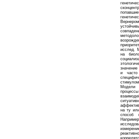
генет
сконцен
попавшие
генетиче
Вернеро
устойчивы
совпад
методол
возрожде
приорите
исслед. 
на биол
социал
этологи
значение
и часто
специфич
стимулом
Модели 
процес
взаимод
ситуати
аффектив
на ту ил
способ 
Например
исследов
измере
реактив
коррелят