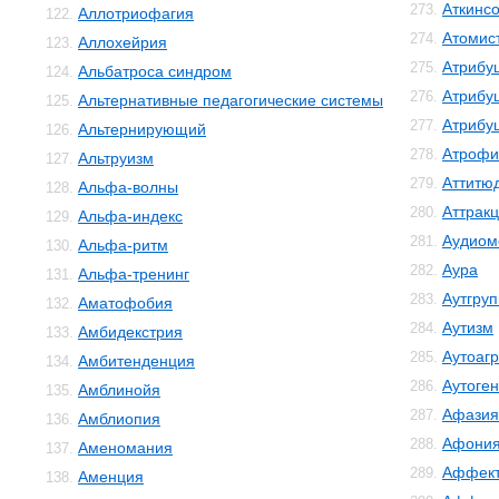
Аткинс
273.
Аллотриофагия
122.
Атомис
274.
Аллохейрия
123.
Атрибу
275.
Альбатроса синдром
124.
Атрибу
276.
Альтернативные педагогические системы
125.
Атрибу
277.
Альтернирующий
126.
Атрофи
278.
Альтруизм
127.
Аттитю
279.
Альфа-волны
128.
Аттрак
280.
Альфа-индекс
129.
Аудиом
281.
Альфа-ритм
130.
Аура
282.
Альфа-тренинг
131.
Аутгру
283.
Аматофобия
132.
Аутизм
284.
Амбидекстрия
133.
Аутоаг
285.
Амбитенденция
134.
Аутоге
286.
Амблинойя
135.
Афазия
287.
Амблиопия
136.
Афони
288.
Аменомания
137.
Аффект
289.
Аменция
138.