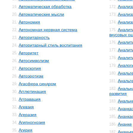
Автоматическая обработка
Анализ
19.
172.
Автоматические мысли
Анализ
20.
173.
Автономия
Анализ
21.
174.
Автономная нервная система
Аналит
22.
175.
вкусовых о
Авторитарность
23.
Аналит
176.
Авторитарный стиль воспитания
24.
Аналит
177.
Авторитет
25.
Аналит
178.
Автосимволизм
26.
Аналог
179.
Автоскопия
27.
Анальг
180.
Автоэротизм
28.
Анальг
181.
Агасфера синдром
29.
Анальн
182.
Агглютинация
30.
развития
Аггравация
31.
Анальн
183.
Агевзия
32.
Ананка
184.
Агеразия
33.
Ананка
185.
Агипногнозия
34.
Ананке
186.
Агирия
35.
Ананье
187.