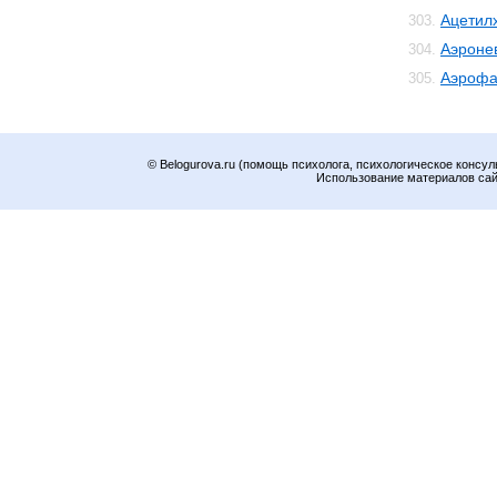
Ацетил
303.
Аэроне
304.
Аэрофа
305.
© Belogurova.ru (помощь психолога, психологическое консул
Использование материалов сайт