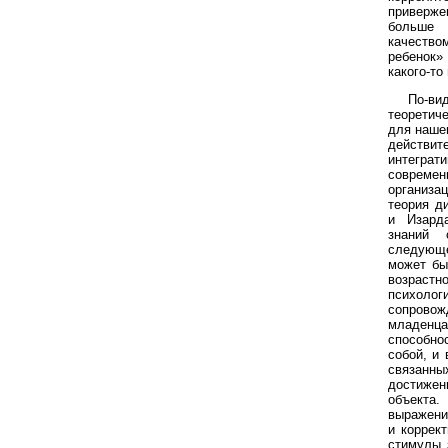
приверже
больше
качеств
ребенок»
какого-то
По-ви
теоретич
для нашег
действи
интегра
совреме
организ
теория д
и Изард
знаний 
следующ
может бы
возрас
психо
сопрово
младен
способно
собой, и 
связанн
достиж
объект
выражени
и коррек
стимулы 