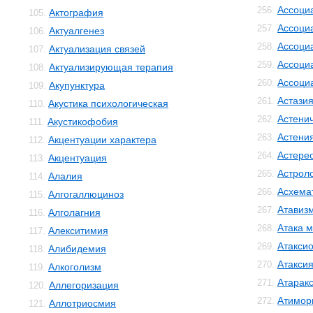
Ассоци
256.
Актография
105.
Ассоци
257.
Актуалгенез
106.
Ассоци
258.
Актуализация связей
107.
Ассоци
259.
Актуализирующая терапия
108.
Ассоци
260.
Акупунктура
109.
Астази
261.
Акустика психологическая
110.
Астенич
262.
Акустикофобия
111.
Астени
263.
Акцентуации характера
112.
Астере
264.
Акцентуация
113.
Астрол
265.
Алалия
114.
Асхема
266.
Алгогаллюциноз
115.
Атавиз
267.
Алголагния
116.
Атака м
268.
Алекситимия
117.
Атакси
269.
Алибидемия
118.
Атакси
270.
Алкоголизм
119.
Атарак
271.
Аллегоризация
120.
Атимор
272.
Аллотриосмия
121.