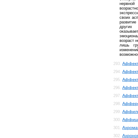
нервной
возраст
экспресс
своих ас
развитие
других
оказыва
эмоциона
возраст н
лишь гру
изменен
возможнос
Аффект
293.
Аффект
294.
Аффект
295.
Аффект
296.
Аффек
297.
Аффер
298.
Аффил
299.
Аффиц
300.
Ахрома
301.
Ахроно
302.