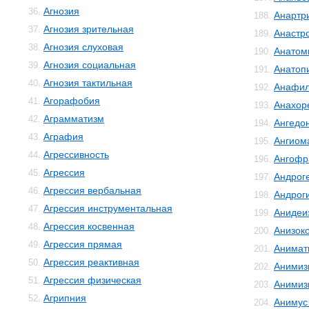
Агнозия
36.
Анартр
188.
Агнозия зрительная
37.
Анастр
189.
Агнозия слуховая
38.
Анатом
190.
Агнозия социальная
39.
Анатоп
191.
Агнозия тактильная
40.
Анафил
192.
Агорафобия
41.
Анахор
193.
Аграмматизм
42.
Ангедо
194.
Аграфия
43.
Ангиом
195.
Агрессивность
44.
Ангофр
196.
Агрессия
45.
Андрог
197.
Агрессия вербальная
46.
Андрог
198.
Агрессия инструментальная
47.
Анидеи
199.
Агрессия косвенная
48.
Анизок
200.
Агрессия прямая
49.
Анимат
201.
Агрессия реактивная
50.
Анимиз
202.
Агрессия физическая
51.
Анимиз
203.
Агрипния
52.
Анимус
204.