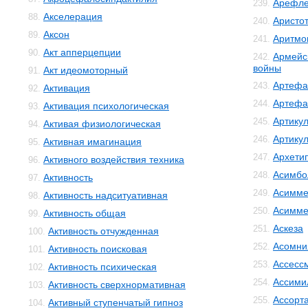
Арефле
239.
Акселерация
88.
Аристо
240.
Аксон
89.
Аритмо
241.
Акт апперцепции
90.
Армейс
242.
войны
Акт идеомоторный
91.
Артефа
243.
Активация
92.
Артефа
244.
Активация психологическая
93.
Артику
245.
Активая физиологическая
94.
Артику
246.
Активная имагинация
95.
Архети
247.
Активного воздействия техника
96.
Асимбо
248.
Активность
97.
Асимме
249.
Активность надситуативная
98.
Асимме
250.
Активность общая
99.
Аскеза
251.
Активность отчужденная
100.
Асомни
252.
Активность поисковая
101.
Ассесс
253.
Активность психическая
102.
Ассими
254.
Активность сверхнормативная
103.
Ассорт
255.
Активный ступенчатый гипноз
104.