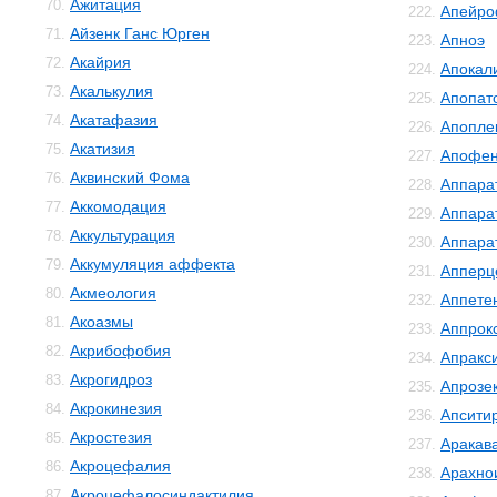
Ажитация
70.
Апейро
222.
Айзенк Ганс Юрген
71.
Апноэ
223.
Акайрия
72.
Апокал
224.
Акалькулия
73.
Апопат
225.
Акатафазия
74.
Апопле
226.
Акатизия
75.
Апофе
227.
Аквинский Фома
76.
Аппара
228.
Аккомодация
77.
Аппара
229.
Аккультурация
78.
Аппара
230.
Аккумуляция аффекта
79.
Апперц
231.
Акмеология
80.
Аппете
232.
Акоазмы
81.
Аппрок
233.
Акрибофобия
82.
Апракс
234.
Акрогидроз
83.
Апрозе
235.
Акрокинезия
84.
Апсити
236.
Акростезия
85.
Аракав
237.
Акроцефалия
86.
Арахно
238.
Акроцефалосиндактилия
87.