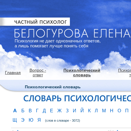
Психология не дает однозначных ответов,
а лишь помогает лучше понять себя
Вопрос -
Психологический
Психо
Главная
ответ
словарь
Психологический словарь
А
Б
В
Г
Д
Е
Ж
З
И
Й
К
Л
М
Н
О
П
Щ
Э
Ю
Я
(слов в словаре - 3072)