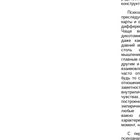
конструк
Псих
преслед
карты и 
диффере
Чаще вс
дихотом
даже как
давний и
столь ж
мышления
главным 
другим и
взаимовл
часто от
будь то 
отноше
замет
внутрил
чувства
постро
эмпирич
любые ги
важно 
характере
момент, н
С пер
психоан