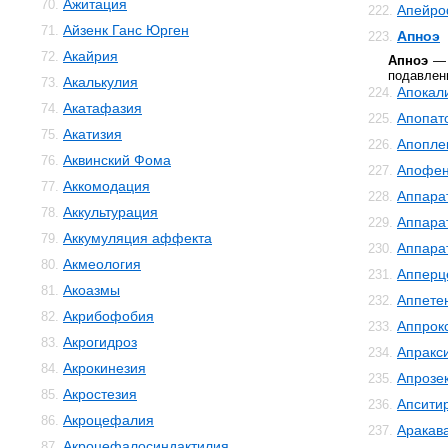
Ажитация
70.
Апейро
222.
Айзенк Ганс Юрген
71.
Апноэ
223.
Акайрия
72.
Апноэ
— 
подавлен
Акалькулия
73.
Апокал
224.
Акатафазия
74.
Апопат
225.
Акатизия
75.
Апопле
226.
Аквинский Фома
76.
Апофе
227.
Аккомодация
77.
Аппара
228.
Аккультурация
78.
Аппара
229.
Аккумуляция аффекта
79.
Аппара
230.
Акмеология
80.
Апперц
231.
Акоазмы
81.
Аппете
232.
Акрибофобия
82.
Аппрок
233.
Акрогидроз
83.
Апракс
234.
Акрокинезия
84.
Апрозе
235.
Акростезия
85.
Апсити
236.
Акроцефалия
86.
Аракав
237.
Акроцефалосиндактилия
87.