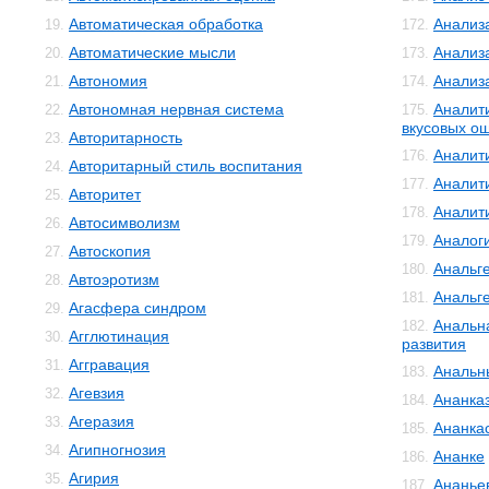
Автоматическая обработка
Анализ
19.
172.
Автоматические мысли
Анализ
20.
173.
Автономия
Анализ
21.
174.
Автономная нервная система
Аналит
22.
175.
вкусовых о
Авторитарность
23.
Аналит
176.
Авторитарный стиль воспитания
24.
Аналит
177.
Авторитет
25.
Аналит
178.
Автосимволизм
26.
Аналог
179.
Автоскопия
27.
Анальг
180.
Автоэротизм
28.
Анальг
181.
Агасфера синдром
29.
Анальн
182.
Агглютинация
30.
развития
Аггравация
31.
Анальн
183.
Агевзия
32.
Ананка
184.
Агеразия
33.
Ананка
185.
Агипногнозия
34.
Ананке
186.
Агирия
35.
Ананье
187.