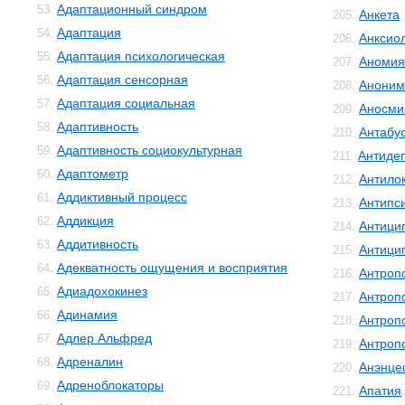
Адаптационный синдром
53.
Анкета
205.
Адаптация
54.
Анксио
206.
Адаптация психологическая
55.
Аномия
207.
Адаптация сенсорная
56.
Аноним
208.
Адаптация социальная
57.
Аносми
209.
Адаптивность
58.
Антабу
210.
Адаптивность социокультурная
59.
Антиде
211.
Адаптометр
60.
Антило
212.
Аддиктивный процесс
61.
Антипс
213.
Аддикция
62.
Антици
214.
Аддитивность
63.
Антици
215.
Адекватность ощущения и восприятия
64.
Антроп
216.
Адиадохокинез
65.
Антроп
217.
Адинамия
66.
Антроп
218.
Адлер Альфред
67.
Антроп
219.
Адреналин
68.
Анэнце
220.
Адреноблокаторы
69.
Апатия
221.