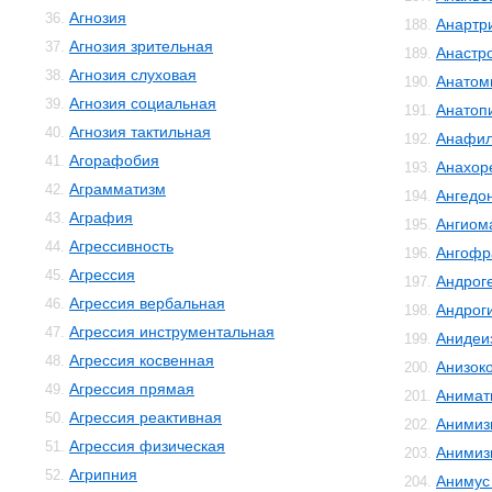
Агнозия
36.
Анартр
188.
Агнозия зрительная
37.
Анастр
189.
Агнозия слуховая
38.
Анатом
190.
Агнозия социальная
39.
Анатоп
191.
Агнозия тактильная
40.
Анафил
192.
Агорафобия
41.
Анахор
193.
Аграмматизм
42.
Ангедо
194.
Аграфия
43.
Ангиом
195.
Агрессивность
44.
Ангофр
196.
Агрессия
45.
Андрог
197.
Агрессия вербальная
46.
Андрог
198.
Агрессия инструментальная
47.
Анидеи
199.
Агрессия косвенная
48.
Анизок
200.
Агрессия прямая
49.
Анимат
201.
Агрессия реактивная
50.
Анимиз
202.
Агрессия физическая
51.
Анимиз
203.
Агрипния
52.
Анимус
204.