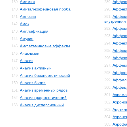
Амимия
Аффект
139.
289.
Амитал-кофеиновая проба
Аффект
140.
290.
Амнезия
Аффект
141.
291.
внутренняя
Амок
142.
Аффект
292.
Амплификация
143.
Аффект
293.
Амузия
144.
Аффект
294.
Амфетаминовые эффекты
145.
Аффект
295.
Анаклизия
146.
Аффект
296.
Анализ
147.
Аффек
297.
Анализ активный
148.
Аффер
298.
Анализ биоэнергетический
149.
Аффил
299.
Анализ бытия
150.
Аффиц
300.
Анализ временных рядов
151.
Ахрома
301.
Анализ графологический
152.
Ахроно
302.
Анализ дисперсионный
153.
Ацетил
303.
Аэроне
304.
Аэрофа
305.