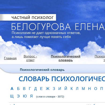
Психология не дает однозначных ответов,
а лишь помогает лучше понять себя
Вопрос -
Психологический
Психо
Главная
ответ
словарь
Психологический словарь
А
Б
В
Г
Д
Е
Ж
З
И
Й
К
Л
М
Н
О
П
Щ
Э
Ю
Я
(слов в словаре - 3072)