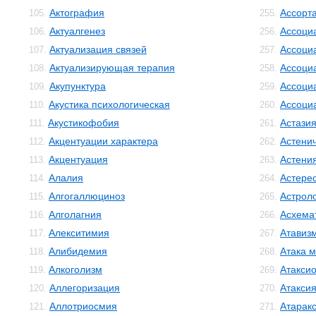
Актография
Ассорт
105.
255.
Актуалгенез
Ассоци
106.
256.
Актуализация связей
Ассоци
107.
257.
Актуализирующая терапия
Ассоци
108.
258.
Акупунктура
Ассоци
109.
259.
Акустика психологическая
Ассоци
110.
260.
Акустикофобия
Астази
111.
261.
Акцентуации характера
Астенич
112.
262.
Акцентуация
Астени
113.
263.
Алалия
Астере
114.
264.
Алгогаллюциноз
Астрол
115.
265.
Алголагния
Асхема
116.
266.
Алекситимия
Атавиз
117.
267.
Алибидемия
Атака м
118.
268.
Алкоголизм
Атакси
119.
269.
Аллегоризация
Атакси
120.
270.
Аллотриосмия
Атарак
121.
271.