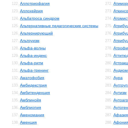
Аллотриофагия
Атимор
122.
272.
Аллохейрия
Аткинс
123.
273.
Альбатроса синдром
Атомис
124.
274.
Альтернативные педагогические системы
Атрибу
125.
275.
Альтернирующий
Атрибу
126.
276.
Альтруизм
Атрибу
127.
277.
Альфа-волны
Атрофи
128.
278.
Альфа-индекс
Аттитю
129.
279.
Альфа-ритм
Аттрак
130.
280.
Альфа-тренинг
Аудиом
131.
281.
Аматофобия
Аура
132.
282.
Амбидекстрия
Аутгру
133.
283.
Амбитенденция
Аутизм
134.
284.
Амблинойя
Аутоаг
135.
285.
Амблиопия
Аутоге
136.
286.
Аменомания
Афазия
137.
287.
Аменция
Афони
138.
288.