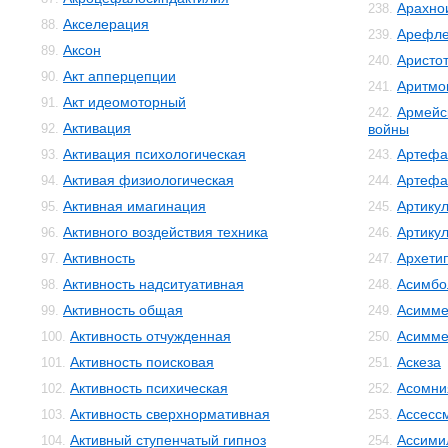
Арахно
238.
Акселерация
88.
Арефле
239.
Аксон
89.
Аристо
240.
Акт апперцепции
90.
Аритмо
241.
Акт идеомоторный
91.
Армейс
242.
Активация
92.
войны
Активация психологическая
Артефа
93.
243.
Активая физиологическая
Артефа
94.
244.
Активная имагинация
Артику
95.
245.
Активного воздействия техника
Артику
96.
246.
Активность
Архети
97.
247.
Активность надситуативная
Асимбо
98.
248.
Активность общая
Асимме
99.
249.
Активность отчужденная
Асимме
100.
250.
Активность поисковая
Аскеза
101.
251.
Активность психическая
Асомни
102.
252.
Активность сверхнормативная
Ассесс
103.
253.
Активный ступенчатый гипноз
Ассими
104.
254.