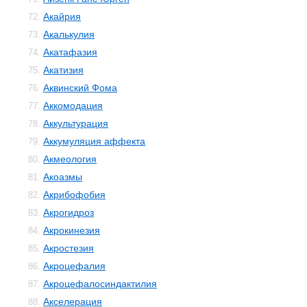
Акайрия
72.
Акалькулия
73.
Акатафазия
74.
Акатизия
75.
Аквинский Фома
76.
Аккомодация
77.
Аккультурация
78.
Аккумуляция аффекта
79.
Акмеология
80.
Акоазмы
81.
Акрибофобия
82.
Акрогидроз
83.
Акрокинезия
84.
Акростезия
85.
Акроцефалия
86.
Акроцефалосиндактилия
87.
Акселерация
88.