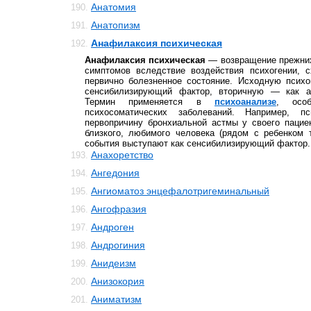
Анатомия
190.
Анатопизм
191.
Анафилаксия психическая
192.
Анафилаксия психическая
— возвращение прежних
симптомов вследствие воздействия психогении, 
первично болезненное состояние. Исходную психо
сенсибилизирующий фактор, вторичную — как а
Термин применяется в
психоанализе
, осо
психосоматических заболеваний. Например, пс
первопричину бронхиальной астмы у своего пацие
близкого, любимого человека (рядом с ребенком 
события выступают как сенсибилизирующий фактор.
Анахоретство
193.
Ангедония
194.
Ангиоматоз энцефалотригеминальный
195.
Ангофразия
196.
Андроген
197.
Андрогиния
198.
Анидеизм
199.
Анизокория
200.
Аниматизм
201.