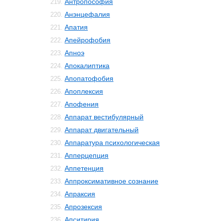
Антропософия
219.
Анэнцефалия
220.
Апатия
221.
Апейрофобия
222.
Апноэ
223.
Апокалиптика
224.
Апопатофобия
225.
Апоплексия
226.
Апофения
227.
Аппарат вестибулярный
228.
Аппарат двигательный
229.
Аппаратура психологическая
230.
Апперцепция
231.
Аппетенция
232.
Аппроксимативное сознание
233.
Апраксия
234.
Апрозексия
235.
Апситирия
236.