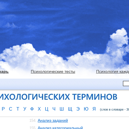
варь
Психологические тесты
Психология кажд
Р
С
Т
У
Ф
Х
Ц
Ч
Ш
Щ
Э
Ю
Я
(слов в словаре - 3
Анализ заданий
154.
Анализ категориальный
155.