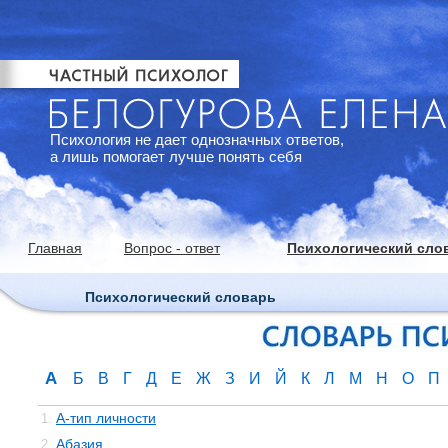
Психология не дает однозначных ответов,
а лишь помогает лучше понять себя
Главная
Вопрос - ответ
Психологический сло
Психологический словарь
А
Б
В
Г
Д
Е
Ж
З
И
Й
К
Л
М
Н
О
П
А-тип личности
1.
Абазия
2.