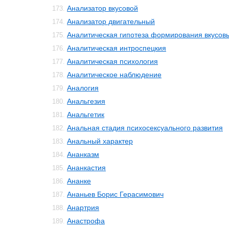
Анализатор вкусовой
173.
Анализатор двигательный
174.
Аналитическая гипотеза формирования вкусо
175.
Аналитическая интроспецкия
176.
Аналитическая психология
177.
Аналитическое наблюдение
178.
Аналогия
179.
Анальгезия
180.
Анальгетик
181.
Анальная стадия психосексуального развития
182.
Анальный характер
183.
Ананказм
184.
Ананкастия
185.
Ананке
186.
Ананьев Борис Герасимович
187.
Анартрия
188.
Анастрофа
189.