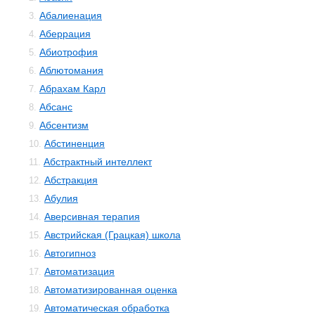
Абалиенация
3.
Аберрация
4.
Абиотрофия
5.
Аблютомания
6.
Абрахам Карл
7.
Абсанс
8.
Абсентизм
9.
Абстиненция
10.
Абстрактный интеллект
11.
Абстракция
12.
Абулия
13.
Аверсивная терапия
14.
Австрийская (Грацкая) школа
15.
Автогипноз
16.
Автоматизация
17.
Автоматизированная оценка
18.
Автоматическая обработка
19.