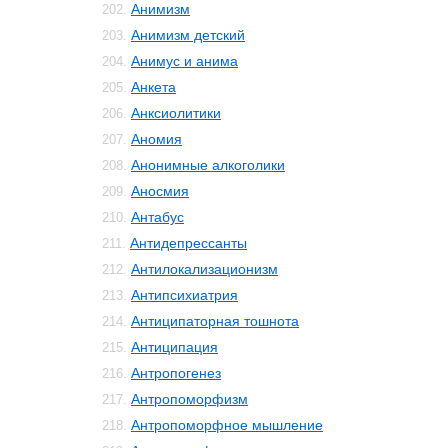
Анимизм
202.
Анимизм детский
203.
Анимус и анима
204.
Анкета
205.
Анксиолитики
206.
Аномия
207.
Анонимные алкоголики
208.
Аносмия
209.
Антабус
210.
Антидепрессанты
211.
Антилокализационизм
212.
Антипсихиатрия
213.
Антиципаторная тошнота
214.
Антиципация
215.
Антропогенез
216.
Антропоморфизм
217.
Антропоморфное мышление
218.