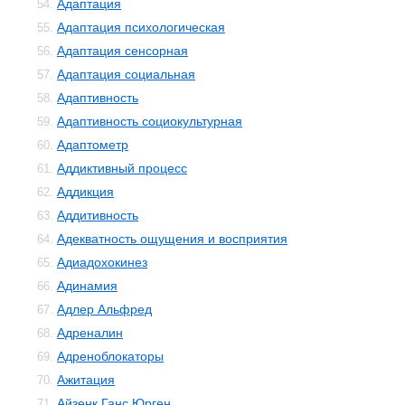
Адаптация
54.
Адаптация психологическая
55.
Адаптация сенсорная
56.
Адаптация социальная
57.
Адаптивность
58.
Адаптивность социокультурная
59.
Адаптометр
60.
Аддиктивный процесс
61.
Аддикция
62.
Аддитивность
63.
Адекватность ощущения и восприятия
64.
Адиадохокинез
65.
Адинамия
66.
Адлер Альфред
67.
Адреналин
68.
Адреноблокаторы
69.
Ажитация
70.
Айзенк Ганс Юрген
71.