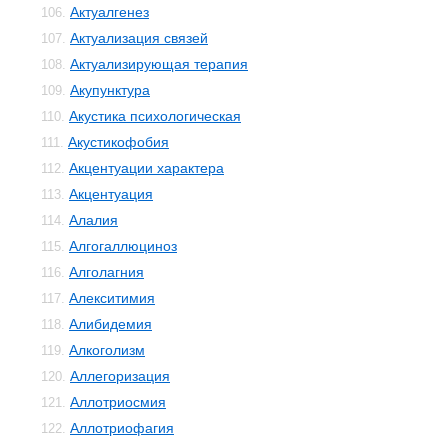
Актуалгенез
106.
Актуализация связей
107.
Актуализирующая терапия
108.
Акупунктура
109.
Акустика психологическая
110.
Акустикофобия
111.
Акцентуации характера
112.
Акцентуация
113.
Алалия
114.
Алгогаллюциноз
115.
Алголагния
116.
Алекситимия
117.
Алибидемия
118.
Алкоголизм
119.
Аллегоризация
120.
Аллотриосмия
121.
Аллотриофагия
122.