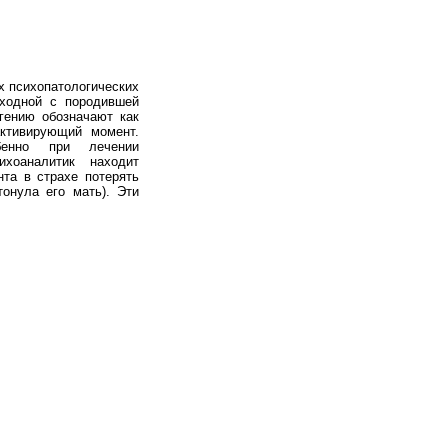
 психопатологических
сходной с породившей
гению обозначают как
ктивирующий момент.
бенно при лечении
ихоаналитик находит
нта в страхе потерять
тонула его мать). Эти