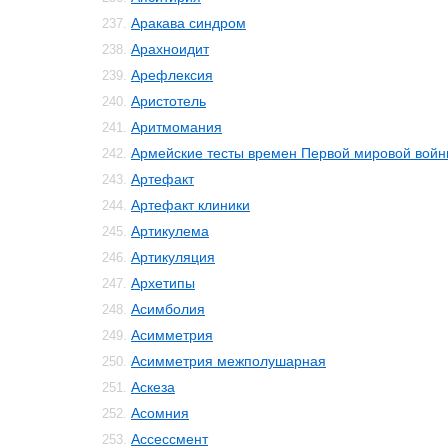
Аракава синдром
237.
Арахноидит
238.
Арефлексия
239.
Аристотель
240.
Аритмомания
241.
Армейские тесты времен Первой мировой вой
242.
Артефакт
243.
Артефакт клиники
244.
Артикулема
245.
Артикуляция
246.
Архетипы
247.
Асимболия
248.
Асимметрия
249.
Асимметрия межполушарная
250.
Аскеза
251.
Асомния
252.
Ассессмент
253.