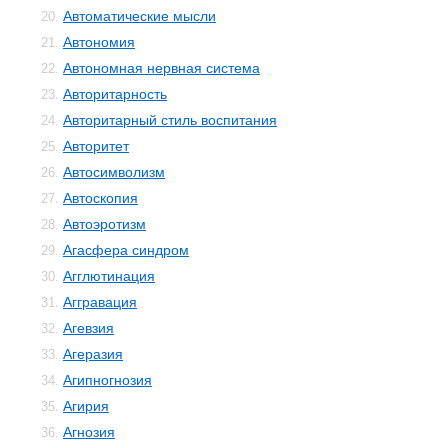
Автоматические мысли
20.
Автономия
21.
Автономная нервная система
22.
Авторитарность
23.
Авторитарный стиль воспитания
24.
Авторитет
25.
Автосимволизм
26.
Автоскопия
27.
Автоэротизм
28.
Агасфера синдром
29.
Агглютинация
30.
Аггравация
31.
Агевзия
32.
Агеразия
33.
Агипногнозия
34.
Агирия
35.
Агнозия
36.