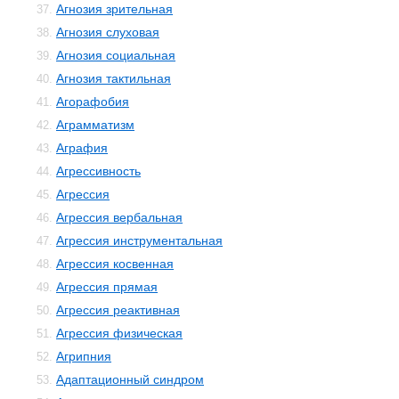
Агнозия зрительная
37.
Агнозия слуховая
38.
Агнозия социальная
39.
Агнозия тактильная
40.
Агорафобия
41.
Аграмматизм
42.
Аграфия
43.
Агрессивность
44.
Агрессия
45.
Агрессия вербальная
46.
Агрессия инструментальная
47.
Агрессия косвенная
48.
Агрессия прямая
49.
Агрессия реактивная
50.
Агрессия физическая
51.
Агрипния
52.
Адаптационный синдром
53.