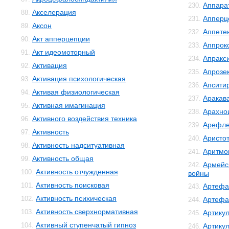
Аппара
230.
Акселерация
88.
Апперц
231.
Аксон
89.
Аппете
232.
Акт апперцепции
90.
Аппрок
233.
Акт идеомоторный
91.
Апракс
234.
Активация
92.
Апрозе
235.
Активация психологическая
93.
Апсити
236.
Активая физиологическая
94.
Аракав
237.
Активная имагинация
95.
Арахно
238.
Активного воздействия техника
96.
Арефле
239.
Активность
97.
Аристо
240.
Активность надситуативная
98.
Аритмо
241.
Активность общая
99.
Армейс
242.
Активность отчужденная
100.
войны
Активность поисковая
101.
Артефа
243.
Активность психическая
102.
Артефа
244.
Активность сверхнормативная
103.
Артику
245.
Активный ступенчатый гипноз
104.
Артику
246.