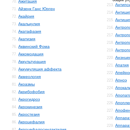
Ажитация
70.
Антипс
213.
Айзенк Ганс Юрген
71.
Антици
214.
Акайрия
72.
Антици
215.
Акалькулия
73.
Антроп
216.
Акатафазия
74.
Антроп
217.
Акатизия
75.
Антроп
218.
Аквинский Фома
76.
Антроп
219.
Аккомодация
77.
Анэнце
220.
Аккультурация
78.
Апатия
221.
Аккумуляция аффекта
79.
Апейро
222.
Акмеология
80.
Апноэ
223.
Акоазмы
81.
Апокал
224.
Акрибофобия
82.
Апопат
225.
Акрогидроз
83.
Апопле
226.
Акрокинезия
84.
Апофе
227.
Акростезия
85.
Аппара
228.
Акроцефалия
86.
Аппара
229.
Акроцефалосиндактилия
87.