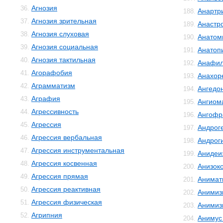
Агнозия
36.
Анартр
188.
Агнозия зрительная
37.
Анастр
189.
Агнозия слуховая
38.
Анатом
190.
Агнозия социальная
39.
Анатоп
191.
Агнозия тактильная
40.
Анафил
192.
Агорафобия
41.
Анахор
193.
Аграмматизм
42.
Ангедо
194.
Аграфия
43.
Ангиом
195.
Агрессивность
44.
Ангофр
196.
Агрессия
45.
Андрог
197.
Агрессия вербальная
46.
Андрог
198.
Агрессия инструментальная
47.
Анидеи
199.
Агрессия косвенная
48.
Анизок
200.
Агрессия прямая
49.
Анимат
201.
Агрессия реактивная
50.
Анимиз
202.
Агрессия физическая
51.
Анимиз
203.
Агрипния
52.
Анимус
204.