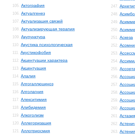
Актография
105.
Архети
247.
Актуалгенез
106.
Асимбо
248.
Актуализация связей
107.
Асимме
249.
Актуализирующая терапия
108.
Асимме
250.
Акупунктура
109.
Аскеза
251.
Акустика психологическая
110.
Асомни
252.
Акустикофобия
111.
Ассесс
253.
Акцентуации характера
112.
Ассими
254.
Акцентуация
113.
Ассорт
255.
Алалия
114.
Ассоци
256.
Алгогаллюциноз
115.
Ассоци
257.
Алголагния
116.
Ассоци
258.
Алекситимия
117.
Ассоци
259.
Алибидемия
118.
Ассоци
260.
Алкоголизм
119.
Астази
261.
Аллегоризация
120.
Астенич
262.
Аллотриосмия
121.
Астени
263.