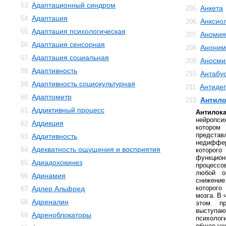
Адаптационный синдром
53.
Анкета
205.
Адаптация
54.
Анксио
206.
Адаптация психологическая
55.
Аномия
207.
Адаптация сенсорная
56.
Аноним
208.
Адаптация социальная
57.
Аносми
209.
Адаптивность
58.
Антабу
210.
Адаптивность социокультурная
59.
Антиде
211.
Адаптометр
60.
Антило
212.
Аддиктивный процесс
61.
Анти
нейропс
Аддикция
62.
которо
предс
Аддитивность
63.
недиффе
Адекватность ощущения и восприятия
64.
которого
функци
Адиадохокинез
65.
процессо
любой о
Адинамия
66.
снижени
которого
Адлер Альфред
67.
мозга. В 
Адреналин
68.
этом пр
выступ
Адреноблокаторы
69.
психолог
общее ух