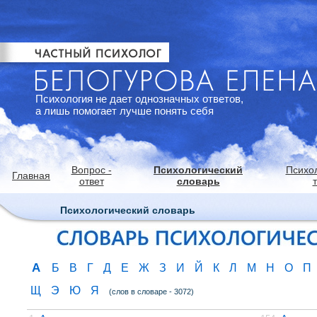
Психология не дает однозначных ответов,
а лишь помогает лучше понять себя
Вопрос -
Психологический
Психо
Главная
ответ
словарь
Психологический словарь
А
Б
В
Г
Д
Е
Ж
З
И
Й
К
Л
М
Н
О
П
Щ
Э
Ю
Я
(слов в словаре - 3072)