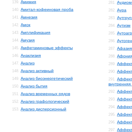
Амимия
139.
Аудиом
281.
Амитал-кофеиновая проба
140.
Аура
282.
Амнезия
141.
Аутгру
283.
Амок
142.
Аутизм
284.
Амплификация
143.
Аутоаг
285.
Амузия
144.
Аутоге
286.
Амфетаминовые эффекты
145.
Афазия
287.
Анаклизия
146.
Афони
288.
Анализ
147.
Аффект
289.
Анализ активный
148.
Аффект
290.
Анализ биоэнергетический
149.
Аффект
291.
внутренняя
Анализ бытия
150.
Аффект
292.
Анализ временных рядов
151.
Аффект
293.
Анализ графологический
152.
Аффект
294.
Анализ дисперсионный
153.
Аффект
295.
Аффект
296.
Аффек
297.