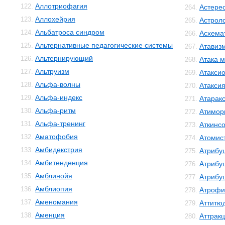
Аллотриофагия
122.
Астере
264.
Аллохейрия
123.
Астрол
265.
Альбатроса синдром
124.
Асхема
266.
Альтернативные педагогические системы
125.
Атавиз
267.
Альтернирующий
126.
Атака м
268.
Альтруизм
127.
Атакси
269.
Альфа-волны
128.
Атакси
270.
Альфа-индекс
129.
Атарак
271.
Альфа-ритм
130.
Атимор
272.
Альфа-тренинг
131.
Аткинс
273.
Аматофобия
132.
Атомис
274.
Амбидекстрия
133.
Атрибу
275.
Амбитенденция
134.
Атрибу
276.
Амблинойя
135.
Атрибу
277.
Амблиопия
136.
Атрофи
278.
Аменомания
137.
Аттитю
279.
Аменция
138.
Аттрак
280.