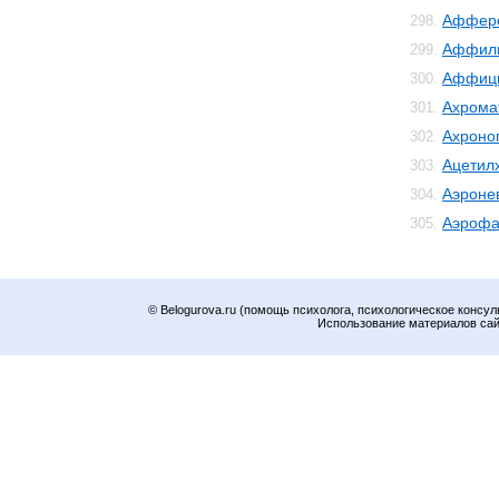
Аффер
298.
Аффил
299.
Аффиц
300.
Ахрома
301.
Ахроно
302.
Ацетил
303.
Аэроне
304.
Аэрофа
305.
© Belogurova.ru (помощь психолога, психологическое консул
Использование материалов сайт