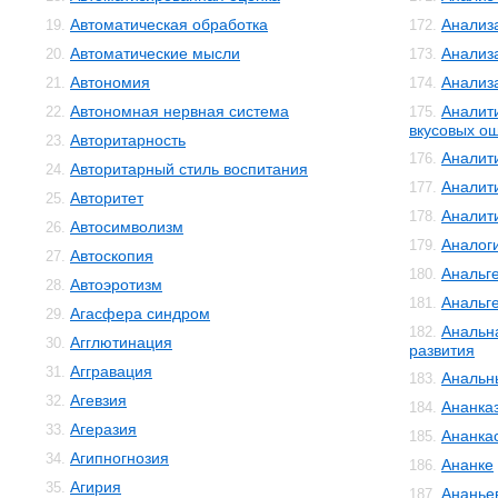
Автоматическая обработка
Анализ
19.
172.
Автоматические мысли
Анализ
20.
173.
Автономия
Анализ
21.
174.
Автономная нервная система
Аналит
22.
175.
вкусовых о
Авторитарность
23.
Аналит
176.
Авторитарный стиль воспитания
24.
Аналит
177.
Авторитет
25.
Аналит
178.
Автосимволизм
26.
Аналог
179.
Автоскопия
27.
Анальг
180.
Автоэротизм
28.
Анальг
181.
Агасфера синдром
29.
Анальн
182.
Агглютинация
30.
развития
Аггравация
31.
Анальн
183.
Агевзия
32.
Ананка
184.
Агеразия
33.
Ананка
185.
Агипногнозия
34.
Ананке
186.
Агирия
35.
Ананье
187.