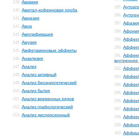
Амимия
139.
Аутоаг
285.
Амитал-кофеиновая проба
140.
Аутоге
286.
Амнезия
141.
Афазия
287.
Амок
142.
Афони
288.
Амплификация
143.
Аффект
289.
Амузия
144.
Аффект
290.
Амфетаминовые эффекты
145.
Аффект
291.
Анаклизия
146.
внутренняя
Анализ
147.
Аффект
292.
Анализ активный
148.
Аффект
293.
Анализ биоэнергетический
149.
Аффект
294.
Анализ бытия
150.
Аффект
295.
Анализ временных рядов
151.
Аффект
296.
Анализ графологический
152.
Аффек
297.
Анализ дисперсионный
153.
Аффер
298.
Аффил
299.
Аффиц
300.