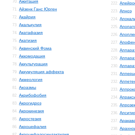
Ажитация
70.
Апейро
222.
Айзенк Ганс Юрген
71.
Апноэ
223.
Акайрия
72.
Апокал
224.
Акалькулия
73.
Апопат
225.
Акатафазия
74.
Апопле
226.
Акатизия
75.
Апофе
227.
Аквинский Фома
76.
Аппара
228.
Аккомодация
77.
Аппара
229.
Аккультурация
78.
Аппара
230.
Аккумуляция аффекта
79.
Апперц
231.
Акмеология
80.
Аппете
232.
Акоазмы
81.
Аппрок
233.
Акрибофобия
82.
Апракс
234.
Акрогидроз
83.
Апрозе
235.
Акрокинезия
84.
Апсити
236.
Акростезия
85.
Аракав
237.
Акроцефалия
86.
Арахно
238.
Акроцефалосиндактилия
87.