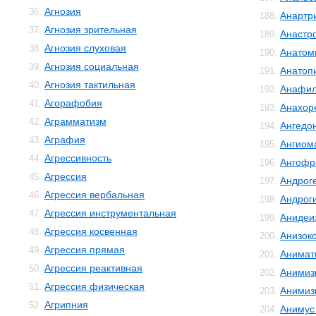
Агнозия
36.
Анартр
188.
Агнозия зрительная
37.
Анастр
189.
Агнозия слуховая
38.
Анатом
190.
Агнозия социальная
39.
Анатоп
191.
Агнозия тактильная
40.
Анафил
192.
Агорафобия
41.
Анахор
193.
Аграмматизм
42.
Ангедо
194.
Аграфия
43.
Ангиом
195.
Агрессивность
44.
Ангофр
196.
Агрессия
45.
Андрог
197.
Агрессия вербальная
46.
Андрог
198.
Агрессия инструментальная
47.
Анидеи
199.
Агрессия косвенная
48.
Анизок
200.
Агрессия прямая
49.
Анимат
201.
Агрессия реактивная
50.
Анимиз
202.
Агрессия физическая
51.
Анимиз
203.
Агрипния
52.
Анимус
204.