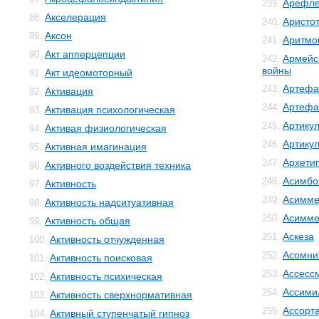
Арефле
239.
Акселерация
88.
Аристо
240.
Аксон
89.
Аритмо
241.
Акт апперцепции
90.
Армейс
242.
войны
Акт идеомоторный
91.
Артефа
243.
Активация
92.
Артефа
244.
Активация психологическая
93.
Артику
245.
Активая физиологическая
94.
Артику
246.
Активная имагинация
95.
Архети
247.
Активного воздействия техника
96.
Асимбо
248.
Активность
97.
Асимме
249.
Активность надситуативная
98.
Асимме
250.
Активность общая
99.
Аскеза
251.
Активность отчужденная
100.
Асомни
252.
Активность поисковая
101.
Ассесс
253.
Активность психическая
102.
Ассими
254.
Активность сверхнормативная
103.
Ассорт
255.
Активный ступенчатый гипноз
104.