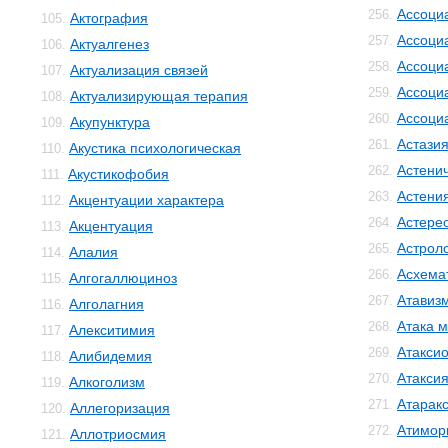
Ассоци
256.
Актография
105.
Ассоци
257.
Актуалгенез
106.
Ассоци
258.
Актуализация связей
107.
Ассоци
259.
Актуализирующая терапия
108.
Ассоци
260.
Акупунктура
109.
Астази
261.
Акустика психологическая
110.
Астенич
262.
Акустикофобия
111.
Астени
263.
Акцентуации характера
112.
Астере
264.
Акцентуация
113.
Астрол
265.
Алалия
114.
Асхема
266.
Алгогаллюциноз
115.
Атавиз
267.
Алголагния
116.
Атака м
268.
Алекситимия
117.
Атакси
269.
Алибидемия
118.
Атакси
270.
Алкоголизм
119.
Атарак
271.
Аллегоризация
120.
Атимор
272.
Аллотриосмия
121.