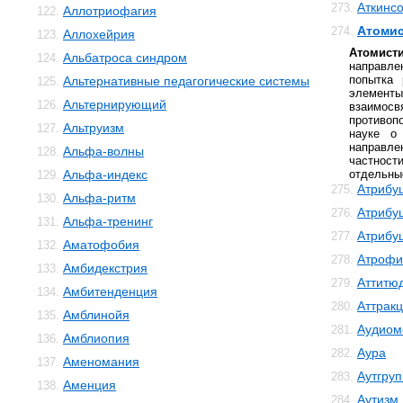
Аткинс
273.
Аллотриофагия
122.
Атомис
274.
Аллохейрия
123.
Атоми
Альбатроса синдром
124.
направле
попытка 
Альтернативные педагогические системы
125.
элемен
Альтернирующий
126.
взаимос
противоп
Альтруизм
127.
науке о
направл
Альфа-волны
128.
частнос
Альфа-индекс
отдельны
129.
Атрибу
275.
Альфа-ритм
130.
Атрибу
276.
Альфа-тренинг
131.
Атрибу
277.
Аматофобия
132.
Атрофи
278.
Амбидекстрия
133.
Аттитю
279.
Амбитенденция
134.
Аттрак
280.
Амблинойя
135.
Аудиом
281.
Амблиопия
136.
Аура
282.
Аменомания
137.
Аутгру
283.
Аменция
138.
Аутизм
284.