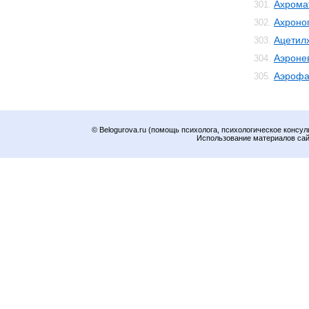
Ахрома
301.
Ахроно
302.
Ацетил
303.
Аэроне
304.
Аэрофа
305.
© Belogurova.ru (помощь психолога, психологическое консул
Использование материалов сайт