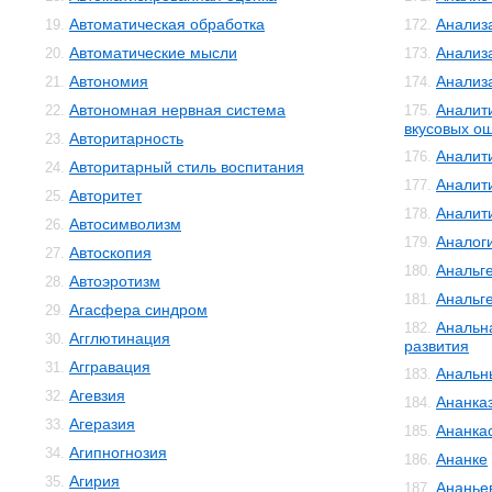
Автоматическая обработка
Анализ
19.
172.
Автоматические мысли
Анализ
20.
173.
Автономия
Анализ
21.
174.
Автономная нервная система
Аналит
22.
175.
вкусовых о
Авторитарность
23.
Аналит
176.
Авторитарный стиль воспитания
24.
Аналит
177.
Авторитет
25.
Аналит
178.
Автосимволизм
26.
Аналог
179.
Автоскопия
27.
Анальг
180.
Автоэротизм
28.
Анальг
181.
Агасфера синдром
29.
Анальн
182.
Агглютинация
30.
развития
Аггравация
31.
Анальн
183.
Агевзия
32.
Ананка
184.
Агеразия
33.
Ананка
185.
Агипногнозия
34.
Ананке
186.
Агирия
35.
Ананье
187.