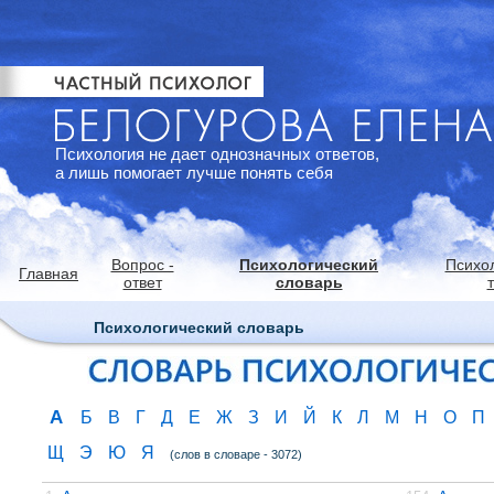
Психология не дает однозначных ответов,
а лишь помогает лучше понять себя
Вопрос -
Психологический
Психо
Главная
ответ
словарь
Психологический словарь
А
Б
В
Г
Д
Е
Ж
З
И
Й
К
Л
М
Н
О
П
Щ
Э
Ю
Я
(слов в словаре - 3072)