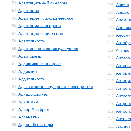
Адаптационный синдром
53.
Анкета
205.
Адаптация
54.
Анксио
206.
Адаптация психологическая
55.
Аномия
207.
Адаптация сенсорная
56.
Аноним
208.
Адаптация социальная
57.
Аносми
209.
Адаптивность
58.
Антабу
210.
Адаптивность социокультурная
59.
Антиде
211.
Адаптометр
60.
Антило
212.
Аддиктивный процесс
61.
Антипс
213.
Аддикция
62.
Антици
214.
Аддитивность
63.
Антици
215.
Адекватность ощущения и восприятия
64.
Антроп
216.
Адиадохокинез
65.
Антроп
217.
Адинамия
66.
Антроп
218.
Адлер Альфред
67.
Антроп
219.
Адреналин
68.
Анэнце
220.
Адреноблокаторы
69.
Апатия
221.