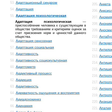
Адаптационный синдром
53.
Анкета
205.
Адаптация
54.
Анксио
206.
Адаптация психологическая
55.
Аномия
207.
Адаптация психологическая
—
Аноним
208.
приспособление человека к существующим в
обществе требованиям и критериям оценок за
Аносми
209.
счет присвоения норм и ценностей данного
Антабу
общества.
210.
Адаптация сенсорная
56.
Антиде
211.
Адаптация социальная
57.
Антило
212.
Адаптивность
58.
Антипс
213.
Адаптивность социокультурная
59.
Антици
214.
Адаптометр
60.
Антици
215.
Аддиктивный процесс
61.
Антроп
216.
Аддикция
62.
Антроп
217.
Аддитивность
63.
Антроп
218.
Адекватность ощущения и восприятия
64.
Антроп
219.
Адиадохокинез
65.
Анэнце
220.
Адинамия
66.
Апатия
221.