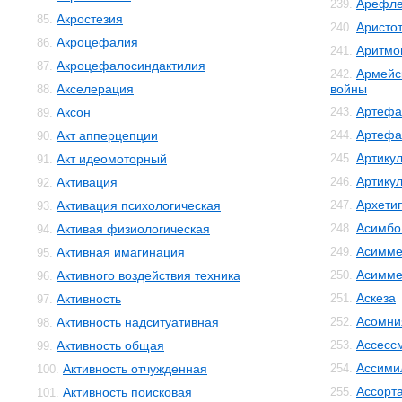
Арефле
239.
Акростезия
85.
Аристо
240.
Акроцефалия
86.
Аритмо
241.
Акроцефалосиндактилия
87.
Армейс
242.
Акселерация
войны
88.
Артефа
Аксон
243.
89.
Артефа
Акт апперцепции
244.
90.
Артику
Акт идеомоторный
245.
91.
Артику
Активация
246.
92.
Архети
Активация психологическая
247.
93.
Асимбо
Активая физиологическая
248.
94.
Асимме
Активная имагинация
249.
95.
Асимме
Активного воздействия техника
250.
96.
Аскеза
Активность
251.
97.
Асомни
Активность надситуативная
252.
98.
Ассесс
Активность общая
253.
99.
Ассими
Активность отчужденная
254.
100.
Ассорт
Активность поисковая
255.
101.