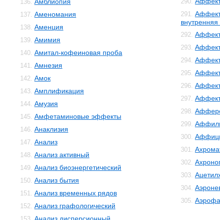
Аффект
Амблиопия
290.
136.
Аффект
Аменомания
291.
137.
внутренняя
Аменция
138.
Аффект
292.
Амимия
139.
Аффект
293.
Амитал-кофеиновая проба
140.
Аффект
294.
Амнезия
141.
Аффект
295.
Амок
142.
Аффект
296.
Амплификация
143.
Аффек
297.
Амузия
144.
Аффер
298.
Амфетаминовые эффекты
145.
Аффил
299.
Анаклизия
146.
Аффиц
300.
Анализ
147.
Ахрома
301.
Анализ активный
148.
Ахроно
302.
Анализ биоэнергетический
149.
Ацетил
303.
Анализ бытия
150.
Аэроне
304.
Анализ временных рядов
151.
Аэрофа
305.
Анализ графологический
152.
Анализ дисперсионный
153.