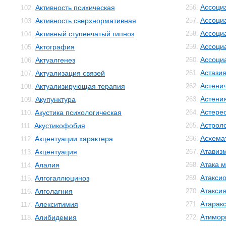
Ассоци
Активность психическая
256.
102.
Ассоци
Активность сверхнормативная
257.
103.
Ассоци
Активный ступенчатый гипноз
258.
104.
Ассоци
Актография
259.
105.
Ассоци
Актуалгенез
260.
106.
Астази
Актуализация связей
261.
107.
Астенич
Актуализирующая терапия
262.
108.
Астени
Акупунктура
263.
109.
Астере
Акустика психологическая
264.
110.
Астрол
Акустикофобия
265.
111.
Асхема
Акцентуации характера
266.
112.
Атавиз
Акцентуация
267.
113.
Атака м
Алалия
268.
114.
Атакси
Алгогаллюциноз
269.
115.
Атакси
Алголагния
270.
116.
Атарак
Алекситимия
271.
117.
Атимор
Алибидемия
272.
118.