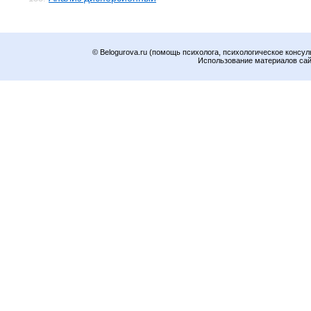
© Belogurova.ru (помощь психолога, психологическое консул
Использование материалов сайт