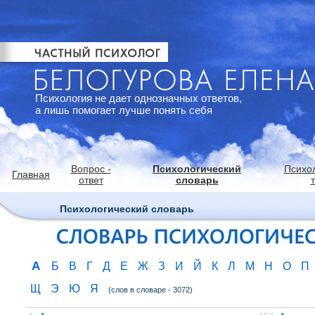
Психология не дает однозначных ответов,
а лишь помогает лучше понять себя
Вопрос -
Психологический
Психо
Главная
ответ
словарь
Психологический словарь
А
Б
В
Г
Д
Е
Ж
З
И
Й
К
Л
М
Н
О
П
Щ
Э
Ю
Я
(слов в словаре - 3072)