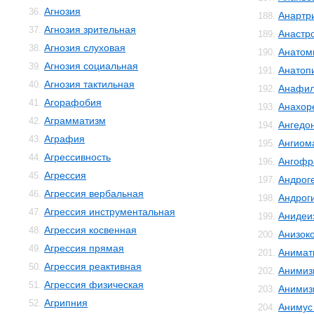
Агнозия
36.
Анартр
188.
Агнозия зрительная
37.
Анастр
189.
Агнозия слуховая
38.
Анатом
190.
Агнозия социальная
39.
Анатоп
191.
Агнозия тактильная
40.
Анафил
192.
Агорафобия
41.
Анахор
193.
Аграмматизм
42.
Ангедо
194.
Аграфия
43.
Ангиом
195.
Агрессивность
44.
Ангофр
196.
Агрессия
45.
Андрог
197.
Агрессия вербальная
46.
Андрог
198.
Агрессия инструментальная
47.
Анидеи
199.
Агрессия косвенная
48.
Анизок
200.
Агрессия прямая
49.
Анимат
201.
Агрессия реактивная
50.
Анимиз
202.
Агрессия физическая
51.
Анимиз
203.
Агрипния
52.
Анимус
204.