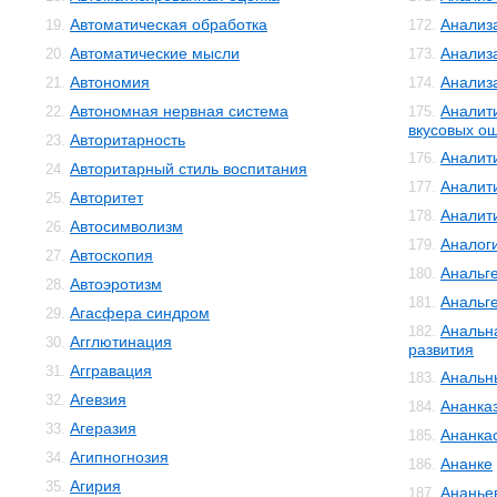
Автоматическая обработка
Анализ
19.
172.
Автоматические мысли
Анализ
20.
173.
Автономия
Анализ
21.
174.
Автономная нервная система
Аналит
22.
175.
вкусовых о
Авторитарность
23.
Аналит
176.
Авторитарный стиль воспитания
24.
Аналит
177.
Авторитет
25.
Аналит
178.
Автосимволизм
26.
Аналог
179.
Автоскопия
27.
Анальг
180.
Автоэротизм
28.
Анальг
181.
Агасфера синдром
29.
Анальн
182.
Агглютинация
30.
развития
Аггравация
31.
Анальн
183.
Агевзия
32.
Ананка
184.
Агеразия
33.
Ананка
185.
Агипногнозия
34.
Ананке
186.
Агирия
35.
Ананье
187.