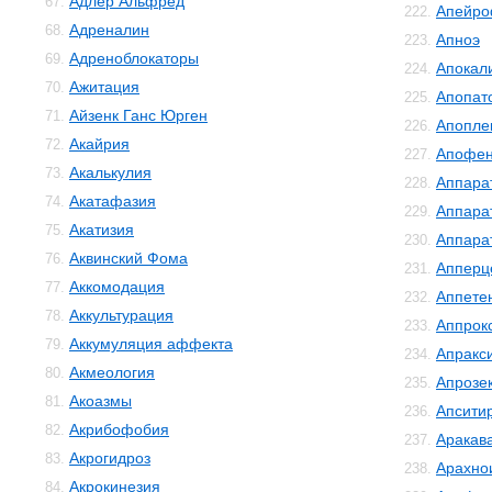
Адлер Альфред
67.
Апейро
222.
Адреналин
68.
Апноэ
223.
Адреноблокаторы
69.
Апокал
224.
Ажитация
70.
Апопат
225.
Айзенк Ганс Юрген
71.
Апопле
226.
Акайрия
72.
Апофе
227.
Акалькулия
73.
Аппара
228.
Акатафазия
74.
Аппара
229.
Акатизия
75.
Аппара
230.
Аквинский Фома
76.
Апперц
231.
Аккомодация
77.
Аппете
232.
Аккультурация
78.
Аппрок
233.
Аккумуляция аффекта
79.
Апракс
234.
Акмеология
80.
Апрозе
235.
Акоазмы
81.
Апсити
236.
Акрибофобия
82.
Аракав
237.
Акрогидроз
83.
Арахно
238.
Акрокинезия
84.