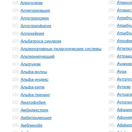
Аткинс
Алкоголизм
273.
119.
Атомис
Аллегоризация
274.
120.
Атрибу
Аллотриосмия
275.
121.
Атрибу
Аллотриофагия
276.
122.
Атрибу
Аллохейрия
277.
123.
Атрофи
Альбатроса синдром
278.
124.
Аттитю
Альтернативные педагогические системы
279.
125.
Аттрак
Альтернирующий
280.
126.
Аудиом
Альтруизм
281.
127.
Аура
Альфа-волны
282.
128.
Аутгру
Альфа-индекс
283.
129.
Аутизм
Альфа-ритм
284.
130.
Аутоаг
Альфа-тренинг
285.
131.
Аутоге
Аматофобия
286.
132.
Афазия
Амбидекстрия
287.
133.
Афони
Амбитенденция
288.
134.
Аффект
Амблинойя
289.
135.