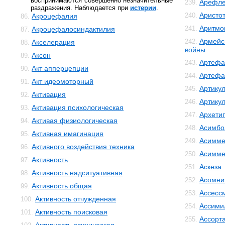
воспринимаются совершенно незначительные
Арефле
239.
раздражения. Наблюдается при
истерии
.
Аристо
240.
Акроцефалия
86.
Аритмо
241.
Акроцефалосиндактилия
87.
Армейс
242.
Акселерация
88.
войны
Аксон
89.
Артефа
243.
Акт апперцепции
90.
Артефа
244.
Акт идеомоторный
91.
Артику
245.
Активация
92.
Артику
246.
Активация психологическая
93.
Архети
247.
Активая физиологическая
94.
Асимбо
248.
Активная имагинация
95.
Асимме
249.
Активного воздействия техника
96.
Асимме
250.
Активность
97.
Аскеза
251.
Активность надситуативная
98.
Асомни
252.
Активность общая
99.
Ассесс
253.
Активность отчужденная
100.
Ассими
254.
Активность поисковая
101.
Ассорт
255.