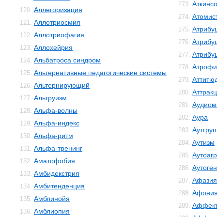
Аткинс
273.
Аллегоризация
120.
Атомис
274.
Аллотриосмия
121.
Атрибу
275.
Аллотриофагия
122.
Атрибу
276.
Аллохейрия
123.
Атрибу
277.
Альбатроса синдром
124.
Атрофи
278.
Альтернативные педагогические системы
125.
Аттитю
279.
Альтернирующий
126.
Аттрак
280.
Альтруизм
127.
Аудиом
281.
Альфа-волны
128.
Аура
282.
Альфа-индекс
129.
Аутгру
283.
Альфа-ритм
130.
Аутизм
284.
Альфа-тренинг
131.
Аутоаг
285.
Аматофобия
132.
Аутоге
286.
Амбидекстрия
133.
Афазия
287.
Амбитенденция
134.
Афони
288.
Амблинойя
135.
Аффект
289.
Амблиопия
136.