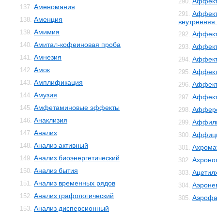
Аффект
290.
Аменомания
137.
Аффект
291.
Аменция
138.
внутренняя
Амимия
139.
Аффект
292.
Амитал-кофеиновая проба
140.
Аффект
293.
Амнезия
141.
Аффект
294.
Амок
142.
Аффект
295.
Амплификация
143.
Аффект
296.
Амузия
144.
Аффек
297.
Амфетаминовые эффекты
145.
Аффер
298.
Анаклизия
146.
Аффил
299.
Анализ
147.
Аффиц
300.
Анализ активный
148.
Ахрома
301.
Анализ биоэнергетический
149.
Ахроно
302.
Анализ бытия
150.
Ацетил
303.
Анализ временных рядов
151.
Аэроне
304.
Анализ графологический
152.
Аэрофа
305.
Анализ дисперсионный
153.