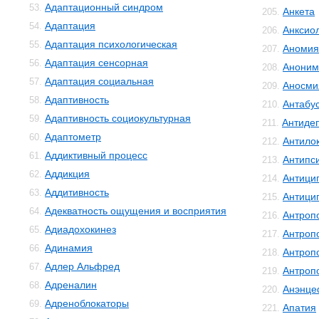
Адаптационный синдром
53.
Анкета
205.
Адаптация
54.
Анксио
206.
Адаптация психологическая
55.
Аномия
207.
Адаптация сенсорная
56.
Аноним
208.
Адаптация социальная
57.
Аносми
209.
Адаптивность
58.
Антабу
210.
Адаптивность социокультурная
59.
Антиде
211.
Адаптометр
60.
Антило
212.
Аддиктивный процесс
61.
Антипс
213.
Аддикция
62.
Антици
214.
Аддитивность
63.
Антици
215.
Адекватность ощущения и восприятия
64.
Антроп
216.
Адиадохокинез
65.
Антроп
217.
Адинамия
66.
Антроп
218.
Адлер Альфред
67.
Антроп
219.
Адреналин
68.
Анэнце
220.
Адреноблокаторы
69.
Апатия
221.