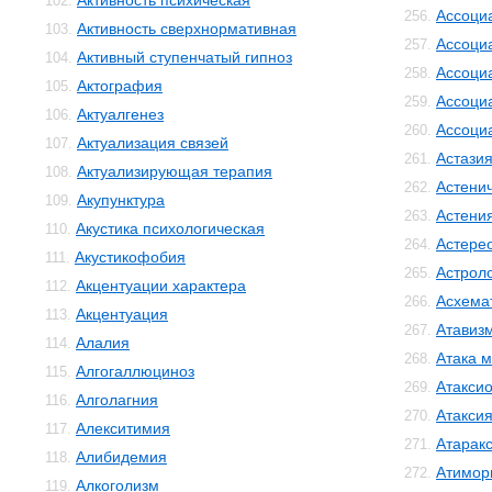
Активность психическая
102.
Ассоци
256.
Активность сверхнормативная
103.
Ассоци
257.
Активный ступенчатый гипноз
104.
Ассоци
258.
Актография
105.
Ассоци
259.
Актуалгенез
106.
Ассоци
260.
Актуализация связей
107.
Астази
261.
Актуализирующая терапия
108.
Астенич
262.
Акупунктура
109.
Астени
263.
Акустика психологическая
110.
Астере
264.
Акустикофобия
111.
Астрол
265.
Акцентуации характера
112.
Асхема
266.
Акцентуация
113.
Атавиз
267.
Алалия
114.
Атака м
268.
Алгогаллюциноз
115.
Атакси
269.
Алголагния
116.
Атакси
270.
Алекситимия
117.
Атарак
271.
Алибидемия
118.
Атимор
272.
Алкоголизм
119.