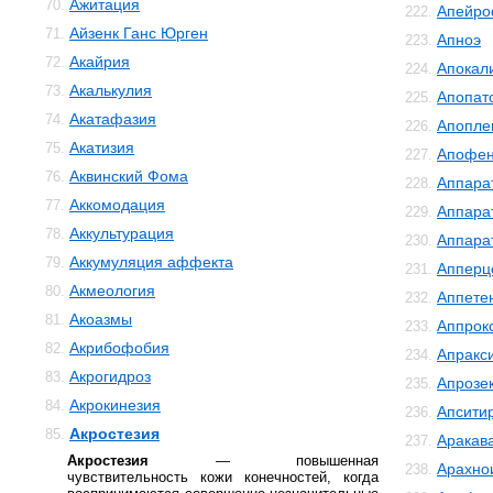
Ажитация
70.
Апейро
222.
Айзенк Ганс Юрген
71.
Апноэ
223.
Акайрия
72.
Апокал
224.
Акалькулия
73.
Апопат
225.
Акатафазия
74.
Апопле
226.
Акатизия
75.
Апофе
227.
Аквинский Фома
76.
Аппара
228.
Аккомодация
77.
Аппара
229.
Аккультурация
78.
Аппара
230.
Аккумуляция аффекта
79.
Апперц
231.
Акмеология
80.
Аппете
232.
Акоазмы
81.
Аппрок
233.
Акрибофобия
82.
Апракс
234.
Акрогидроз
83.
Апрозе
235.
Акрокинезия
84.
Апсити
236.
Акростезия
85.
Аракав
237.
Акростезия
— повышенная
Арахно
238.
чувствительность кожи конечностей, когда