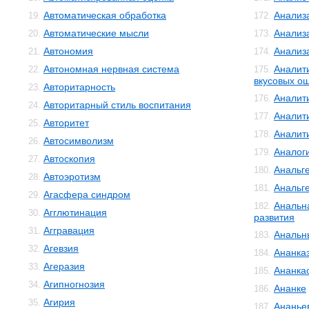
Автоматическая обработка
Анализ
19.
172.
Автоматические мысли
Анализ
20.
173.
Автономия
Анализ
21.
174.
Автономная нервная система
Аналит
22.
175.
вкусовых о
Авторитарность
23.
Аналит
176.
Авторитарный стиль воспитания
24.
Аналит
177.
Авторитет
25.
Аналит
178.
Автосимволизм
26.
Аналог
179.
Автоскопия
27.
Анальг
180.
Автоэротизм
28.
Анальг
181.
Агасфера синдром
29.
Анальн
182.
Агглютинация
30.
развития
Аггравация
31.
Анальн
183.
Агевзия
32.
Ананка
184.
Агеразия
33.
Ананка
185.
Агипногнозия
34.
Ананке
186.
Агирия
35.
Ананье
187.