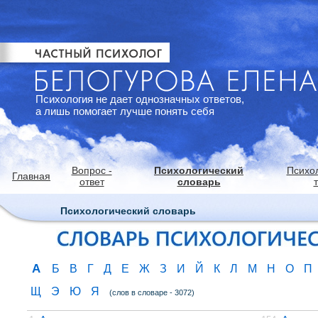
Психология не дает однозначных ответов,
а лишь помогает лучше понять себя
Вопрос -
Психологический
Психо
Главная
ответ
словарь
Психологический словарь
А
Б
В
Г
Д
Е
Ж
З
И
Й
К
Л
М
Н
О
П
Щ
Э
Ю
Я
(слов в словаре - 3072)