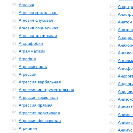
Агнозия
36.
Анартр
188.
Агнозия зрительная
37.
Анастр
189.
Агнозия слуховая
38.
Анатом
190.
Агнозия социальная
39.
Анатоп
191.
Агнозия тактильная
40.
Анафил
192.
Агорафобия
41.
Анахор
193.
Аграмматизм
42.
Ангедо
194.
Аграфия
43.
Ангиом
195.
Агрессивность
44.
Ангофр
196.
Агрессия
45.
Андрог
197.
Агрессия вербальная
46.
Андрог
198.
Агрессия инструментальная
47.
Анидеи
199.
Агрессия косвенная
48.
Анизок
200.
Агрессия прямая
49.
Анимат
201.
Агрессия реактивная
50.
Анимиз
202.
Агрессия физическая
51.
Анимиз
203.
Агрипния
52.
Анимус
204.