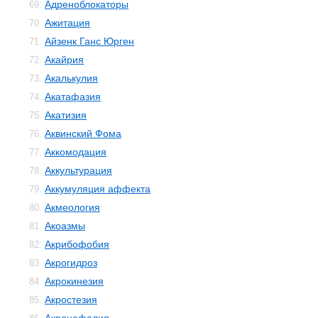
Адреноблокаторы
69.
Ажитация
70.
Айзенк Ганс Юрген
71.
Акайрия
72.
Акалькулия
73.
Акатафазия
74.
Акатизия
75.
Аквинский Фома
76.
Аккомодация
77.
Аккультурация
78.
Аккумуляция аффекта
79.
Акмеология
80.
Акоазмы
81.
Акрибофобия
82.
Акрогидроз
83.
Акрокинезия
84.
Акростезия
85.