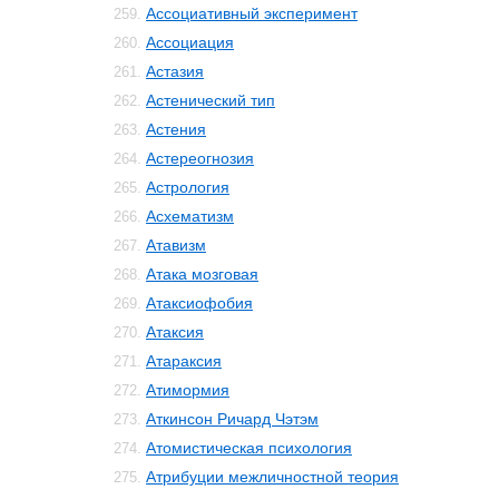
Ассоциативный эксперимент
259.
Ассоциация
260.
Астазия
261.
Астенический тип
262.
Астения
263.
Астереогнозия
264.
Астрология
265.
Асхематизм
266.
Атавизм
267.
Атака мозговая
268.
Атаксиофобия
269.
Атаксия
270.
Атараксия
271.
Атимормия
272.
Аткинсон Ричард Чэтэм
273.
Атомистическая психология
274.
Атрибуции межличностной теория
275.