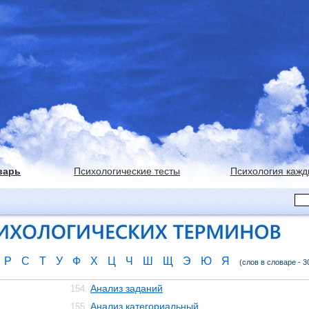
варь
Психологические тесты
Психология кажд
Р
С
Т
У
Ф
Х
Ц
Ч
Ш
Щ
Э
Ю
Я
(слов в словаре - 3
Анализ заданий
154.
Анализ категориальный
155.