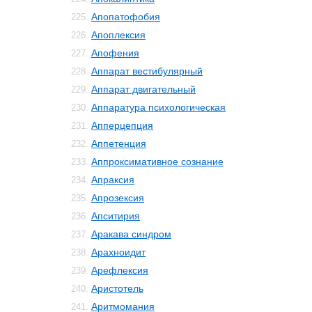
Апопатофобия
225.
Апоплексия
226.
Апофения
227.
Аппарат вестибулярный
228.
Аппарат двигательный
229.
Аппаратура психологическая
230.
Апперцепция
231.
Аппетенция
232.
Аппроксимативное сознание
233.
Апраксия
234.
Апрозексия
235.
Апситирия
236.
Аракава синдром
237.
Арахноидит
238.
Арефлексия
239.
Аристотель
240.
Аритмомания
241.