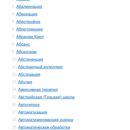
Абалиенация
3.
Аберрация
4.
Абиотрофия
5.
Аблютомания
6.
Абрахам Карл
7.
Абсанс
8.
Абсентизм
9.
Абстиненция
10.
Абстрактный интеллект
11.
Абстракция
12.
Абулия
13.
Аверсивная терапия
14.
Австрийская (Грацкая) школа
15.
Автогипноз
16.
Автоматизация
17.
Автоматизированная оценка
18.
Автоматическая обработка
19.