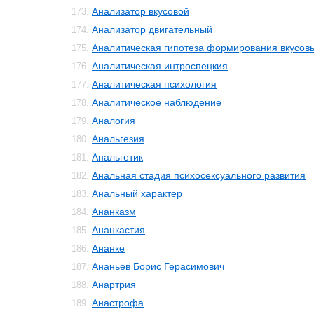
Анализатор вкусовой
173.
Анализатор двигательный
174.
Аналитическая гипотеза формирования вкусо
175.
Аналитическая интроспецкия
176.
Аналитическая психология
177.
Аналитическое наблюдение
178.
Аналогия
179.
Анальгезия
180.
Анальгетик
181.
Анальная стадия психосексуального развития
182.
Анальный характер
183.
Ананказм
184.
Ананкастия
185.
Ананке
186.
Ананьев Борис Герасимович
187.
Анартрия
188.
Анастрофа
189.