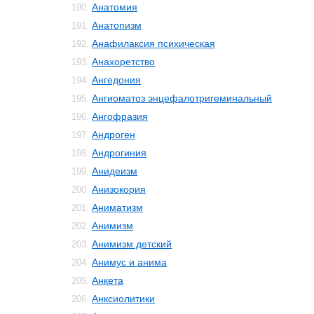
Анатомия
190.
Анатопизм
191.
Анафилаксия психическая
192.
Анахоретство
193.
Ангедония
194.
Ангиоматоз энцефалотригеминальный
195.
Ангофразия
196.
Андроген
197.
Андрогиния
198.
Анидеизм
199.
Анизокория
200.
Аниматизм
201.
Анимизм
202.
Анимизм детский
203.
Анимус и анима
204.
Анкета
205.
Анксиолитики
206.