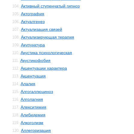
Активный ступенчатый гипноз
104.
Актография
105.
Актуалгенез
106.
Актуализация связей
107.
Актуализирующая терапия
108.
Акупунктура
109.
Акустика психологическая
110.
Акустикофобия
111.
Акцентуации характера
112.
Акцентуация
113.
Алалия
114.
Алгогаллюциноз
115.
Алголагния
116.
Алекситимия
117.
Алибидемия
118.
Алкоголизм
119.
Аллегоризация
120.