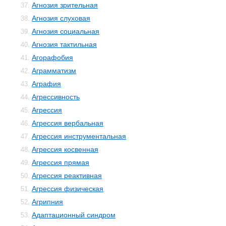
Агнозия зрительная
37.
Агнозия слуховая
38.
Агнозия социальная
39.
Агнозия тактильная
40.
Агорафобия
41.
Аграмматизм
42.
Аграфия
43.
Агрессивность
44.
Агрессия
45.
Агрессия вербальная
46.
Агрессия инструментальная
47.
Агрессия косвенная
48.
Агрессия прямая
49.
Агрессия реактивная
50.
Агрессия физическая
51.
Агрипния
52.
Адаптационный синдром
53.