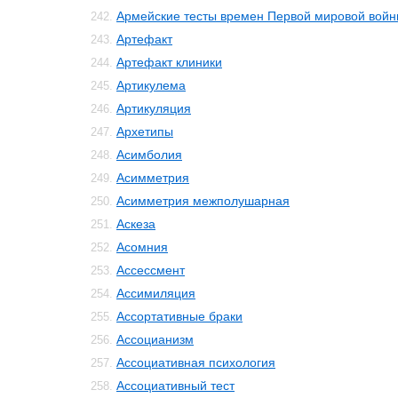
Армейские тесты времен Первой мировой вой
242.
Артефакт
243.
Артефакт клиники
244.
Артикулема
245.
Артикуляция
246.
Архетипы
247.
Асимболия
248.
Асимметрия
249.
Асимметрия межполушарная
250.
Аскеза
251.
Асомния
252.
Ассессмент
253.
Ассимиляция
254.
Ассортативные браки
255.
Ассоцианизм
256.
Ассоциативная психология
257.
Ассоциативный тест
258.