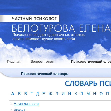
Психология не дает однозначных ответов,
а лишь помогает лучше понять себя
Главная
Вопрос - ответ
Психологический сло
Психологический словарь
А
Б
В
Г
Д
Е
Ж
З
И
Й
К
Л
М
Н
О
П
А-тип личности
1.
Абазия
2.