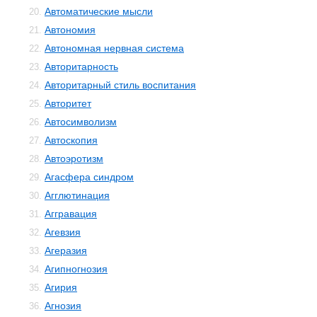
Автоматические мысли
20.
Автономия
21.
Автономная нервная система
22.
Авторитарность
23.
Авторитарный стиль воспитания
24.
Авторитет
25.
Автосимволизм
26.
Автоскопия
27.
Автоэротизм
28.
Агасфера синдром
29.
Агглютинация
30.
Аггравация
31.
Агевзия
32.
Агеразия
33.
Агипногнозия
34.
Агирия
35.
Агнозия
36.