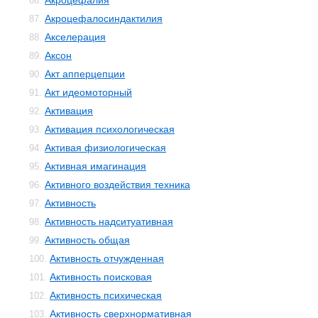
Акроцефалия
86.
Акроцефалосиндактилия
87.
Акселерация
88.
Аксон
89.
Акт апперцепции
90.
Акт идеомоторный
91.
Активация
92.
Активация психологическая
93.
Активая физиологическая
94.
Активная имагинация
95.
Активного воздействия техника
96.
Активность
97.
Активность надситуативная
98.
Активность общая
99.
Активность отчужденная
100.
Активность поисковая
101.
Активность психическая
102.
Активность сверхнормативная
103.