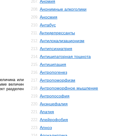
Аномия
207.
Анонимные алкоголики
208.
Аносмия
209.
Антабус
210.
Антидепрессанты
211.
Антилокализационизм
212.
Антипсихиатрия
213.
Антиципаторная тошнота
214.
Антиципация
215.
Антропогенез
216.
величина или
Антропоморфизм
217.
умме величин
Антропоморфное мышление
218.
ект разделен
Антропософия
219.
Анэнцефалия
220.
Апатия
221.
Апейрофобия
222.
Апноэ
223.
Апокалиптика
224.