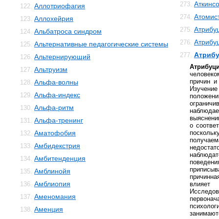
Аткинс
273.
Аллотриофагия
122.
Атомис
274.
Аллохейрия
123.
Атрибу
275.
Альбатроса синдром
124.
Атрибу
276.
Альтернативные педагогические системы
125.
Атрибу
277.
Альтернирующий
126.
Атрибуц
Альтруизм
127.
человек
причин и
Альфа-волны
128.
Изучен
Альфа-индекс
129.
положений
ограни
Альфа-ритм
130.
наблюда
выяснени
Альфа-тренинг
131.
о соотве
Аматофобия
поскол
132.
получа
Амбидекстрия
133.
недоста
наблюда
Амбитенденция
134.
поведе
приписы
Амблинойя
135.
причинн
Амблиопия
136.
влияет
Исследо
Аменомания
137.
первон
психол
Аменция
138.
занимаю