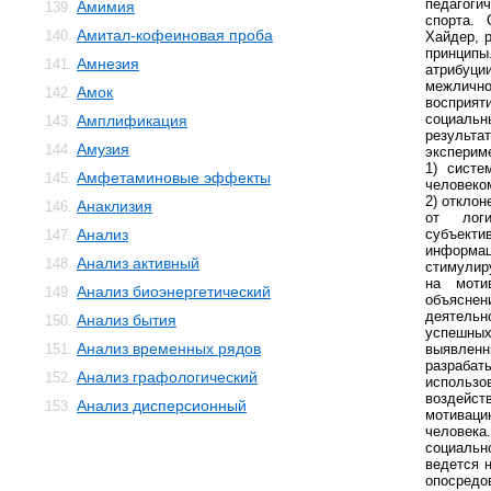
педагоги
Амимия
139.
спорта.
Амитал-кофеиновая проба
140.
Хайдер, 
принцип
Амнезия
141.
атрибу
межлич
Амок
142.
воспри
социал
Амплификация
143.
резул
Амузия
144.
эксперим
1) систе
Амфетаминовые эффекты
145.
человеко
2) отклон
Анаклизия
146.
от лог
Анализ
субъек
147.
информ
Анализ активный
148.
стимулир
на моти
Анализ биоэнергетический
149.
объяснен
деятель
Анализ бытия
150.
успешн
Анализ временных рядов
151.
выявл
разраба
Анализ графологический
152.
использо
воздей
Анализ дисперсионный
153.
мотиваци
человек
социальн
ведется 
опосредо