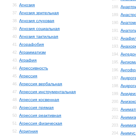
Агнозия
36.
Анартр
188.
Агнозия зрительная
37.
Анастр
189.
Агнозия слуховая
38.
Анатом
190.
Агнозия социальная
39.
Анатоп
191.
Агнозия тактильная
40.
Анафил
192.
Агорафобия
41.
Анахор
193.
Аграмматизм
42.
Ангедо
194.
Аграфия
43.
Ангиом
195.
Агрессивность
44.
Ангофр
196.
Агрессия
45.
Андрог
197.
Агрессия вербальная
46.
Андрог
198.
Агрессия инструментальная
47.
Анидеи
199.
Агрессия косвенная
48.
Анизок
200.
Агрессия прямая
49.
Анимат
201.
Агрессия реактивная
50.
Анимиз
202.
Агрессия физическая
51.
Анимиз
203.
Агрипния
52.
Анимус
204.