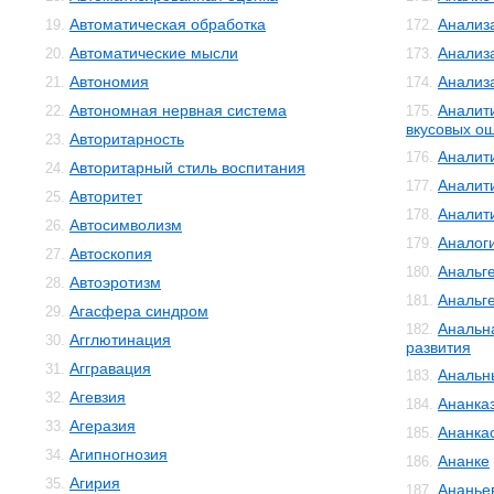
Автоматическая обработка
Анализ
19.
172.
Автоматические мысли
Анализ
20.
173.
Автономия
Анализ
21.
174.
Автономная нервная система
Аналит
22.
175.
вкусовых о
Авторитарность
23.
Аналит
176.
Авторитарный стиль воспитания
24.
Аналит
177.
Авторитет
25.
Аналит
178.
Автосимволизм
26.
Аналог
179.
Автоскопия
27.
Анальг
180.
Автоэротизм
28.
Анальг
181.
Агасфера синдром
29.
Анальн
182.
Агглютинация
30.
развития
Аггравация
31.
Анальн
183.
Агевзия
32.
Ананка
184.
Агеразия
33.
Ананка
185.
Агипногнозия
34.
Ананке
186.
Агирия
35.
Ананье
187.