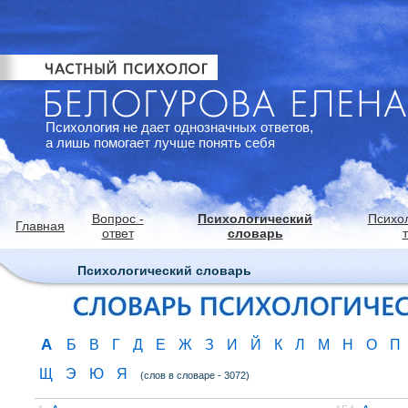
Психология не дает однозначных ответов,
а лишь помогает лучше понять себя
Вопрос -
Психологический
Психо
Главная
ответ
словарь
Психологический словарь
А
Б
В
Г
Д
Е
Ж
З
И
Й
К
Л
М
Н
О
П
Щ
Э
Ю
Я
(слов в словаре - 3072)