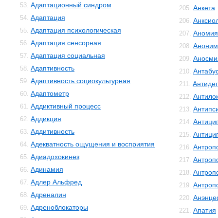
Адаптационный синдром
53.
Анкета
205.
Адаптация
54.
Анксио
206.
Адаптация психологическая
55.
Аномия
207.
Адаптация сенсорная
56.
Аноним
208.
Адаптация социальная
57.
Аносми
209.
Адаптивность
58.
Антабу
210.
Адаптивность социокультурная
59.
Антиде
211.
Адаптометр
60.
Антило
212.
Аддиктивный процесс
61.
Антипс
213.
Аддикция
62.
Антици
214.
Аддитивность
63.
Антици
215.
Адекватность ощущения и восприятия
64.
Антроп
216.
Адиадохокинез
65.
Антроп
217.
Адинамия
66.
Антроп
218.
Адлер Альфред
67.
Антроп
219.
Адреналин
68.
Анэнце
220.
Адреноблокаторы
69.
Апатия
221.