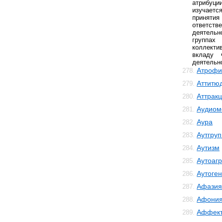
атрибуци
изучаетс
принят
ответст
деятельн
группа
коллект
вкладу 
деятельн
Атрофи
278.
Аттитю
279.
Аттрак
280.
Аудиом
281.
Аура
282.
Аутгру
283.
Аутизм
284.
Аутоаг
285.
Аутоге
286.
Афазия
287.
Афони
288.
Аффект
289.