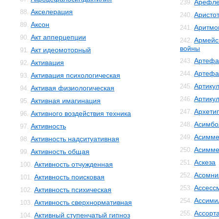
Арефле
239.
Акселерация
88.
Аристо
240.
Аксон
89.
Аритмо
241.
Акт апперцепции
90.
Армейс
242.
войны
Акт идеомоторный
91.
Артефа
243.
Активация
92.
Артефа
244.
Активация психологическая
93.
Артику
245.
Активая физиологическая
94.
Артику
246.
Активная имагинация
95.
Архети
247.
Активного воздействия техника
96.
Асимбо
248.
Активность
97.
Асимме
249.
Активность надситуативная
98.
Асимме
250.
Активность общая
99.
Аскеза
251.
Активность отчужденная
100.
Асомни
252.
Активность поисковая
101.
Ассесс
253.
Активность психическая
102.
Ассими
254.
Активность сверхнормативная
103.
Ассорт
255.
Активный ступенчатый гипноз
104.