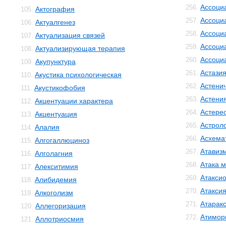
Ассоци
256.
Актография
105.
Ассоци
257.
Актуалгенез
106.
Ассоци
258.
Актуализация связей
107.
Ассоци
259.
Актуализирующая терапия
108.
Ассоци
260.
Акупунктура
109.
Астази
261.
Акустика психологическая
110.
Астенич
262.
Акустикофобия
111.
Астени
263.
Акцентуации характера
112.
Астере
264.
Акцентуация
113.
Астрол
265.
Алалия
114.
Асхема
266.
Алгогаллюциноз
115.
Атавиз
267.
Алголагния
116.
Атака м
268.
Алекситимия
117.
Атакси
269.
Алибидемия
118.
Атакси
270.
Алкоголизм
119.
Атарак
271.
Аллегоризация
120.
Атимор
272.
Аллотриосмия
121.