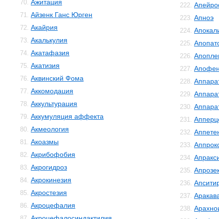
Ажитация
70.
Апейро
222.
Айзенк Ганс Юрген
71.
Апноэ
223.
Акайрия
72.
Апокал
224.
Акалькулия
73.
Апопат
225.
Акатафазия
74.
Апопле
226.
Акатизия
75.
Апофе
227.
Аквинский Фома
76.
Аппара
228.
Аккомодация
77.
Аппара
229.
Аккультурация
78.
Аппара
230.
Аккумуляция аффекта
79.
Апперц
231.
Акмеология
80.
Аппете
232.
Акоазмы
81.
Аппрок
233.
Акрибофобия
82.
Апракс
234.
Акрогидроз
83.
Апрозе
235.
Акрокинезия
84.
Апсити
236.
Акростезия
85.
Аракав
237.
Акроцефалия
86.
Арахно
238.
Акроцефалосиндактилия
87.