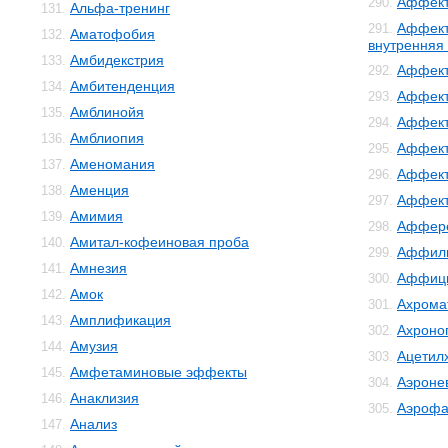
Аффект
290.
Альфа-тренинг
131.
Аффект
291.
Аматофобия
132.
внутренняя
Амбидекстрия
133.
Аффект
292.
Амбитенденция
134.
Аффект
293.
Амблинойя
135.
Аффект
294.
Амблиопия
136.
Аффект
295.
Аменомания
137.
Аффект
296.
Аменция
138.
Аффек
297.
Амимия
139.
Аффер
298.
Амитал-кофеиновая проба
140.
Аффил
299.
Амнезия
141.
Аффиц
300.
Амок
142.
Ахрома
301.
Амплификация
143.
Ахроно
302.
Амузия
144.
Ацетил
303.
Амфетаминовые эффекты
145.
Аэроне
304.
Анаклизия
146.
Аэрофа
305.
Анализ
147.