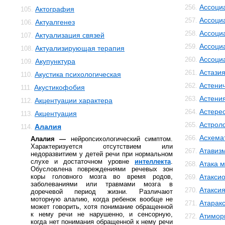
Ассоци
256.
Актография
105.
Ассоци
257.
Актуалгенез
106.
Ассоци
258.
Актуализация связей
107.
Ассоци
259.
Актуализирующая терапия
108.
Ассоци
260.
Акупунктура
109.
Астази
261.
Акустика психологическая
110.
Астенич
262.
Акустикофобия
111.
Астени
263.
Акцентуации характера
112.
Астере
264.
Акцентуация
113.
Астрол
265.
Алалия
114.
Асхема
266.
Алалия —
нейропсихологический симптом.
Характеризуется отсутствием или
Атавиз
267.
недоразвитием у детей речи при нормальном
слухе и достаточном уровне
интеллекта
.
Атака м
268.
Обусловлена повреждениями речевых зон
коры головного мозга во время родов,
Атакси
269.
заболеваниями или травмами мозга в
Атакси
270.
доречевой период жизни. Различают
моторную алалию, когда ребенок вообще не
Атарак
271.
может говорить, хотя понимание обращенной
к нему речи не нарушенно, и сенсорную,
Атимор
272.
когда нет понимания обращенной к нему речи