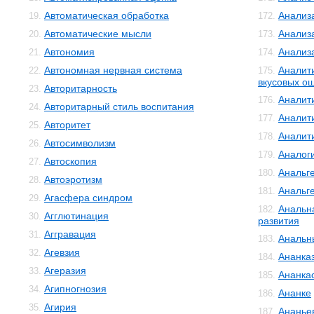
Автоматическая обработка
Анализ
19.
172.
Автоматические мысли
Анализ
20.
173.
Автономия
Анализ
21.
174.
Автономная нервная система
Аналит
22.
175.
вкусовых о
Авторитарность
23.
Аналит
176.
Авторитарный стиль воспитания
24.
Аналит
177.
Авторитет
25.
Аналит
178.
Автосимволизм
26.
Аналог
179.
Автоскопия
27.
Анальг
180.
Автоэротизм
28.
Анальг
181.
Агасфера синдром
29.
Анальн
182.
Агглютинация
30.
развития
Аггравация
31.
Анальн
183.
Агевзия
32.
Ананка
184.
Агеразия
33.
Ананка
185.
Агипногнозия
34.
Ананке
186.
Агирия
35.
Ананье
187.