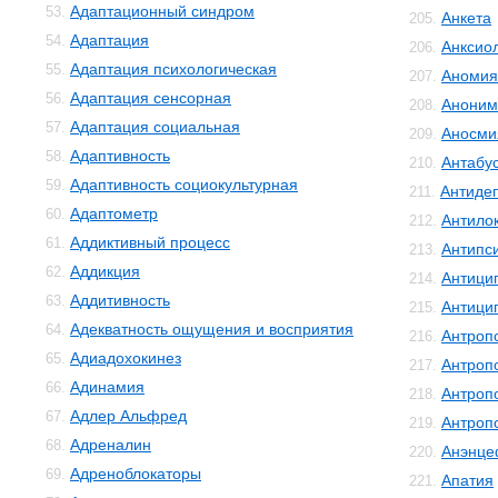
Адаптационный синдром
53.
Анкета
205.
Адаптация
54.
Анксио
206.
Адаптация психологическая
55.
Аномия
207.
Адаптация сенсорная
56.
Аноним
208.
Адаптация социальная
57.
Аносми
209.
Адаптивность
58.
Антабу
210.
Адаптивность социокультурная
59.
Антиде
211.
Адаптометр
60.
Антило
212.
Аддиктивный процесс
61.
Антипс
213.
Аддикция
62.
Антици
214.
Аддитивность
63.
Антици
215.
Адекватность ощущения и восприятия
64.
Антроп
216.
Адиадохокинез
65.
Антроп
217.
Адинамия
66.
Антроп
218.
Адлер Альфред
67.
Антроп
219.
Адреналин
68.
Анэнце
220.
Адреноблокаторы
69.
Апатия
221.