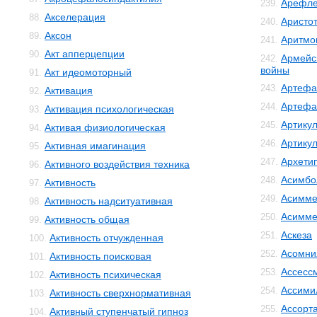
Арефле
239.
Акселерация
88.
Аристо
240.
Аксон
89.
Аритмо
241.
Акт апперцепции
90.
Армейс
242.
войны
Акт идеомоторный
91.
Артефа
243.
Активация
92.
Артефа
244.
Активация психологическая
93.
Артику
245.
Активая физиологическая
94.
Артику
246.
Активная имагинация
95.
Архети
247.
Активного воздействия техника
96.
Асимбо
248.
Активность
97.
Асимме
249.
Активность надситуативная
98.
Асимме
250.
Активность общая
99.
Аскеза
251.
Активность отчужденная
100.
Асомни
252.
Активность поисковая
101.
Ассесс
253.
Активность психическая
102.
Ассими
254.
Активность сверхнормативная
103.
Ассорт
255.
Активный ступенчатый гипноз
104.