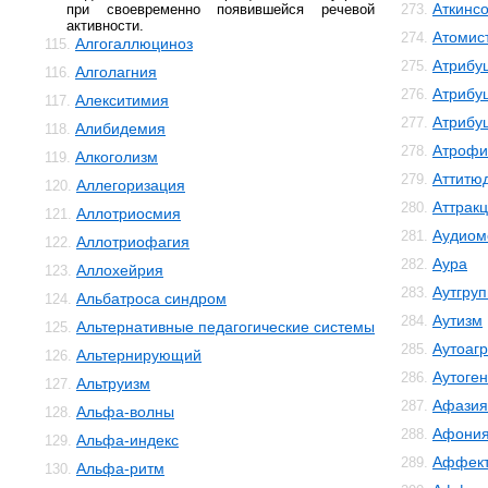
Аткинс
при своевременно появившейся речевой
273.
активности.
Атомис
274.
Алгогаллюциноз
115.
Атрибу
275.
Алголагния
116.
Атрибу
276.
Алекситимия
117.
Атрибу
277.
Алибидемия
118.
Атрофи
278.
Алкоголизм
119.
Аттитю
279.
Аллегоризация
120.
Аттрак
280.
Аллотриосмия
121.
Аудиом
281.
Аллотриофагия
122.
Аура
282.
Аллохейрия
123.
Аутгру
283.
Альбатроса синдром
124.
Аутизм
284.
Альтернативные педагогические системы
125.
Аутоаг
285.
Альтернирующий
126.
Аутоге
286.
Альтруизм
127.
Афазия
287.
Альфа-волны
128.
Афони
288.
Альфа-индекс
129.
Аффект
289.
Альфа-ритм
130.