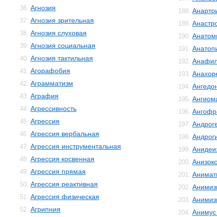
Агнозия
36.
Анартр
188.
Агнозия зрительная
37.
Анастр
189.
Агнозия слуховая
38.
Анатом
190.
Агнозия социальная
39.
Анатоп
191.
Агнозия тактильная
40.
Анафил
192.
Агорафобия
41.
Анахор
193.
Аграмматизм
42.
Ангедо
194.
Аграфия
43.
Ангиом
195.
Агрессивность
44.
Ангофр
196.
Агрессия
45.
Андрог
197.
Агрессия вербальная
46.
Андрог
198.
Агрессия инструментальная
47.
Анидеи
199.
Агрессия косвенная
48.
Анизок
200.
Агрессия прямая
49.
Анимат
201.
Агрессия реактивная
50.
Анимиз
202.
Агрессия физическая
51.
Анимиз
203.
Агрипния
52.
Анимус
204.