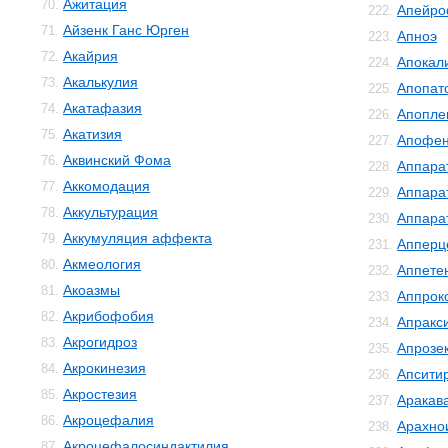
Ажитация
70.
Апейро
222.
Айзенк Ганс Юрген
71.
Апноэ
223.
Акайрия
72.
Апокал
224.
Акалькулия
73.
Апопат
225.
Акатафазия
74.
Апопле
226.
Акатизия
75.
Апофе
227.
Аквинский Фома
76.
Аппара
228.
Аккомодация
77.
Аппара
229.
Аккультурация
78.
Аппара
230.
Аккумуляция аффекта
79.
Апперц
231.
Акмеология
80.
Аппете
232.
Акоазмы
81.
Аппрок
233.
Акрибофобия
82.
Апракс
234.
Акрогидроз
83.
Апрозе
235.
Акрокинезия
84.
Апсити
236.
Акростезия
85.
Аракав
237.
Акроцефалия
86.
Арахно
238.
Акроцефалосиндактилия
87.