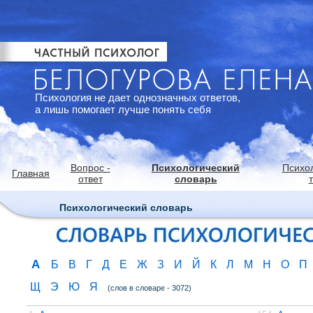
Психология не дает однозначных ответов,
а лишь помогает лучше понять себя
Вопрос -
Психологический
Психо
Главная
ответ
словарь
Психологический словарь
А
Б
В
Г
Д
Е
Ж
З
И
Й
К
Л
М
Н
О
П
Щ
Э
Ю
Я
(слов в словаре - 3072)