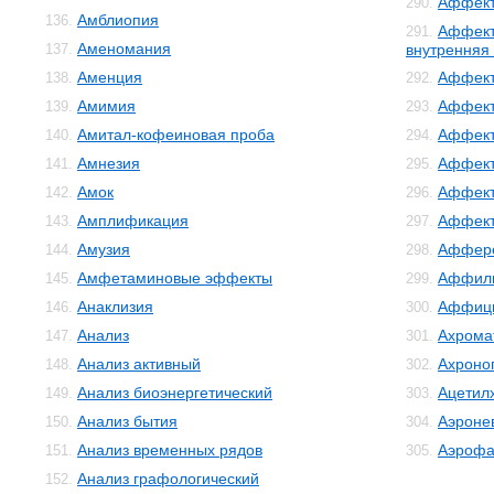
Аффект
290.
Амблиопия
136.
Аффект
291.
Аменомания
137.
внутренняя
Аменция
Аффект
138.
292.
Амимия
Аффект
139.
293.
Амитал-кофеиновая проба
Аффект
140.
294.
Амнезия
Аффект
141.
295.
Амок
Аффект
142.
296.
Амплификация
Аффек
143.
297.
Амузия
Аффер
144.
298.
Амфетаминовые эффекты
Аффил
145.
299.
Анаклизия
Аффиц
146.
300.
Анализ
Ахрома
147.
301.
Анализ активный
Ахроно
148.
302.
Анализ биоэнергетический
Ацетил
149.
303.
Анализ бытия
Аэроне
150.
304.
Анализ временных рядов
Аэрофа
151.
305.
Анализ графологический
152.