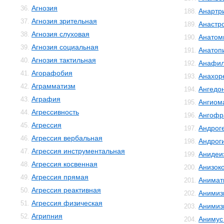
Агнозия
36.
Анартр
188.
Агнозия зрительная
37.
Анастр
189.
Агнозия слуховая
38.
Анатом
190.
Агнозия социальная
39.
Анатоп
191.
Агнозия тактильная
40.
Анафил
192.
Агорафобия
41.
Анахор
193.
Аграмматизм
42.
Ангедо
194.
Аграфия
43.
Ангиом
195.
Агрессивность
44.
Ангофр
196.
Агрессия
45.
Андрог
197.
Агрессия вербальная
46.
Андрог
198.
Агрессия инструментальная
47.
Анидеи
199.
Агрессия косвенная
48.
Анизок
200.
Агрессия прямая
49.
Анимат
201.
Агрессия реактивная
50.
Анимиз
202.
Агрессия физическая
51.
Анимиз
203.
Агрипния
52.
Анимус
204.