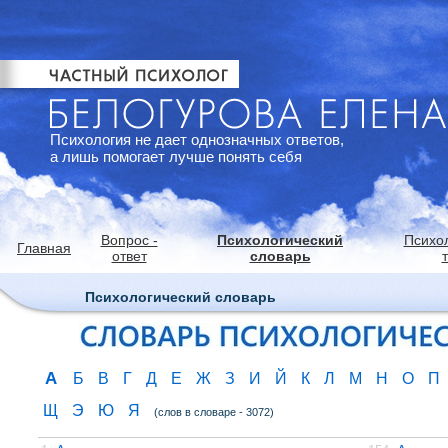
Психология не дает однозначных ответов,
а лишь помогает лучше понять себя
Вопрос -
Психологический
Психо
Главная
ответ
словарь
Психологический словарь
А
Б
В
Г
Д
Е
Ж
З
И
Й
К
Л
М
Н
О
П
Щ
Э
Ю
Я
(слов в словаре - 3072)