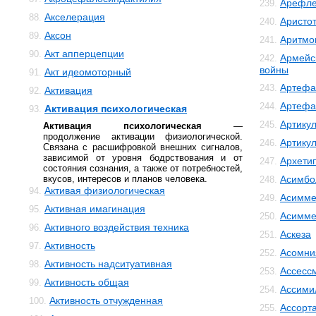
Арефле
239.
Акселерация
88.
Аристо
240.
Аксон
89.
Аритмо
241.
Акт апперцепции
90.
Армейс
242.
войны
Акт идеомоторный
91.
Артефа
243.
Активация
92.
Артефа
244.
Активация психологическая
93.
Артику
245.
Активация психологическая
—
продолжение активации физиологической.
Артику
246.
Связана с расшифровкой внешних сигналов,
зависимой от уровня бодрствования и от
Архети
247.
состояния сознания, а также от потребностей,
вкусов, интересов и планов человека.
Асимбо
248.
Активая физиологическая
94.
Асимме
249.
Активная имагинация
95.
Асимме
250.
Активного воздействия техника
96.
Аскеза
251.
Активность
97.
Асомни
252.
Активность надситуативная
98.
Ассесс
253.
Активность общая
99.
Ассими
254.
Активность отчужденная
100.
Ассорт
255.