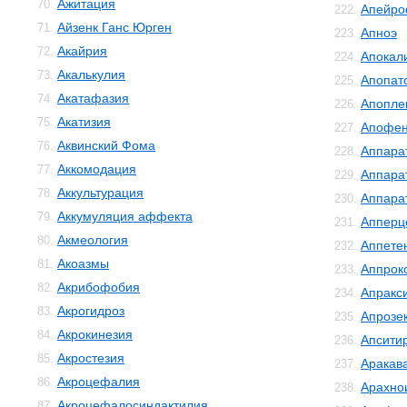
Ажитация
70.
Апейро
222.
Айзенк Ганс Юрген
71.
Апноэ
223.
Акайрия
72.
Апокал
224.
Акалькулия
73.
Апопат
225.
Акатафазия
74.
Апопле
226.
Акатизия
75.
Апофе
227.
Аквинский Фома
76.
Аппара
228.
Аккомодация
77.
Аппара
229.
Аккультурация
78.
Аппара
230.
Аккумуляция аффекта
79.
Апперц
231.
Акмеология
80.
Аппете
232.
Акоазмы
81.
Аппрок
233.
Акрибофобия
82.
Апракс
234.
Акрогидроз
83.
Апрозе
235.
Акрокинезия
84.
Апсити
236.
Акростезия
85.
Аракав
237.
Акроцефалия
86.
Арахно
238.
Акроцефалосиндактилия
87.