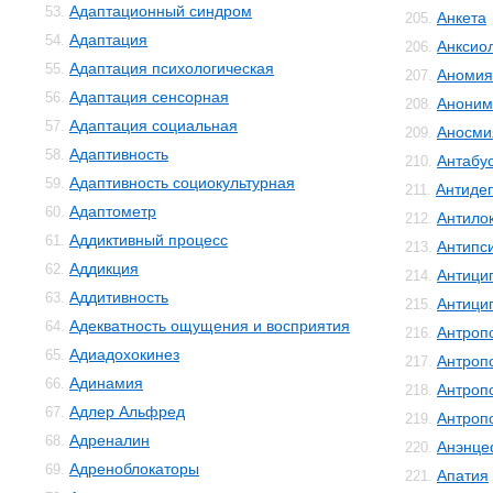
Адаптационный синдром
53.
Анкета
205.
Адаптация
54.
Анксио
206.
Адаптация психологическая
55.
Аномия
207.
Адаптация сенсорная
56.
Аноним
208.
Адаптация социальная
57.
Аносми
209.
Адаптивность
58.
Антабу
210.
Адаптивность социокультурная
59.
Антиде
211.
Адаптометр
60.
Антило
212.
Аддиктивный процесс
61.
Антипс
213.
Аддикция
62.
Антици
214.
Аддитивность
63.
Антици
215.
Адекватность ощущения и восприятия
64.
Антроп
216.
Адиадохокинез
65.
Антроп
217.
Адинамия
66.
Антроп
218.
Адлер Альфред
67.
Антроп
219.
Адреналин
68.
Анэнце
220.
Адреноблокаторы
69.
Апатия
221.