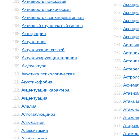
Активность поисковая
101.
Ассоци
256.
Активность психическая
102.
Ассоци
257.
Активность сверхнормативная
103.
Ассоци
258.
Активный ступенчатый гипноз
104.
Ассоци
259.
Актография
105.
Ассоци
260.
Актуалгенез
106.
Астази
261.
Актуализация связей
107.
Астенич
262.
Актуализирующая терапия
108.
Астени
263.
Акупунктура
109.
Астере
264.
Акустика психологическая
110.
Астрол
265.
Акустикофобия
111.
Асхема
266.
Акцентуации характера
112.
Атавиз
267.
Акцентуация
113.
Атака м
268.
Алалия
114.
Атакси
269.
Алгогаллюциноз
115.
Атакси
270.
Алголагния
116.
Атарак
271.
Алекситимия
117.
Атимор
272.
Алибидемия
118.