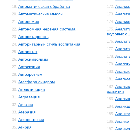
Автоматическая обработка
Анализ
19.
172.
Автоматические мысли
Анализ
20.
173.
Автономия
Анализ
21.
174.
Автономная нервная система
Аналит
22.
175.
вкусовых о
Авторитарность
23.
Аналит
176.
Авторитарный стиль воспитания
24.
Аналит
177.
Авторитет
25.
Аналит
178.
Автосимволизм
26.
Аналог
179.
Автоскопия
27.
Анальг
180.
Автоэротизм
28.
Анальг
181.
Агасфера синдром
29.
Анальн
182.
Агглютинация
30.
развития
Аггравация
31.
Анальн
183.
Агевзия
32.
Ананка
184.
Агеразия
33.
Ананка
185.
Агипногнозия
34.
Ананке
186.
Агирия
35.
Ананье
187.