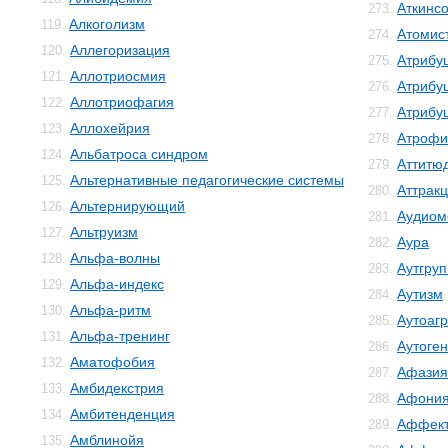
Аткинс
273.
Алкоголизм
119.
Атомис
274.
Аллегоризация
120.
Атрибу
275.
Аллотриосмия
121.
Атрибу
276.
Аллотриофагия
122.
Атрибу
277.
Аллохейрия
123.
Атрофи
278.
Альбатроса синдром
124.
Аттитю
279.
Альтернативные педагогические системы
125.
Аттрак
280.
Альтернирующий
126.
Аудиом
281.
Альтруизм
127.
Аура
282.
Альфа-волны
128.
Аутгру
283.
Альфа-индекс
129.
Аутизм
284.
Альфа-ритм
130.
Аутоаг
285.
Альфа-тренинг
131.
Аутоге
286.
Аматофобия
132.
Афазия
287.
Амбидекстрия
133.
Афони
288.
Амбитенденция
134.
Аффект
289.
Амблинойя
135.