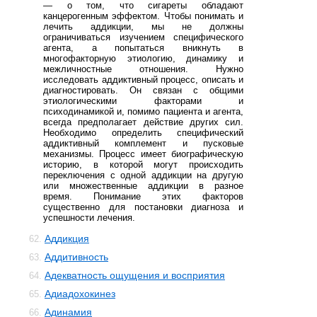
— о том, что сигареты обладают
канцерогенным эффектом. Чтобы понимать и
лечить аддикции, мы не должны
ограничиваться изучением специфического
агента, а попытаться вникнуть в
многофакторную этиологию, динамику и
межличностные отношения. Нужно
исследовать аддиктивный процесс, описать и
диагностировать. Он связан с общими
этиологическими факторами и
психодинамикой и, помимо пациента и агента,
всегда предполагает действие других сил.
Необходимо определить специфический
аддиктивный комплемент и пусковые
механизмы. Процесс имеет биографическую
историю, в которой могут происходить
переключения с одной аддикции на другую
или множественные аддикции в разное
время. Понимание этих факторов
существенно для постановки диагноза и
успешности лечения.
Аддикция
62.
Аддитивность
63.
Адекватность ощущения и восприятия
64.
Адиадохокинез
65.
Адинамия
66.