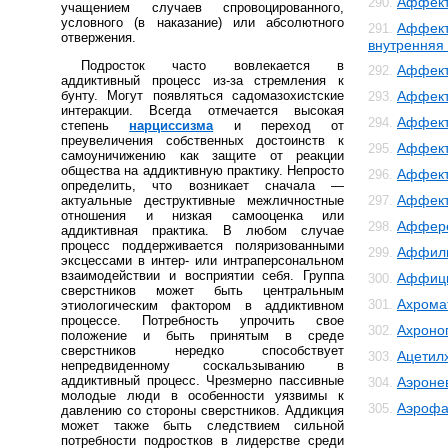
Аффект
290.
учащением случаев спровоцированного,
условного (в наказание) или абсолютного
Аффект
291.
отвержения.
внутренняя
Подросток часто вовлекается в
Аффект
292.
аддиктивный процесс из-за стремления к
бунту. Могут появляться садомазохистские
Аффект
293.
интеракции. Всегда отмечается высокая
Аффект
294.
степень
нарциссизма
и переход от
преувеличения собственных достоинств к
Аффект
295.
самоуничижению как защите от реакции
общества на аддиктивную практику. Непросто
Аффект
296.
определить, что возникает сначала —
Аффек
актуальные деструктивные межличностные
297.
отношения и низкая самооценка или
Аффер
298.
аддиктивная практика. В любом случае
процесс поддерживается поляризованными
Аффил
299.
эксцессами в интер- или интраперсональном
взаимодействии и восприятии себя. Группа
Аффиц
300.
сверстников может быть центральным
Ахрома
301.
этиологическим фактором в аддиктивном
процессе. Потребность упрочить свое
Ахроно
302.
положение и быть принятым в среде
сверстников нередко способствует
Ацетил
303.
непредвиденному соскальзыванию в
аддиктивный процесс. Чрезмерно пассивные
Аэроне
304.
молодые люди в особенности уязвимы к
Аэрофа
305.
давлению со стороны сверстников. Аддикция
может также быть следствием сильной
потребности подростков в лидерстве среди