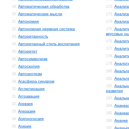
Автоматическая обработка
Анализ
19.
172.
Автоматические мысли
Анализ
20.
173.
Автономия
Анализ
21.
174.
Автономная нервная система
Аналит
22.
175.
вкусовых о
Авторитарность
23.
Аналит
176.
Авторитарный стиль воспитания
24.
Аналит
177.
Авторитет
25.
Аналит
178.
Автосимволизм
26.
Аналог
179.
Автоскопия
27.
Анальг
180.
Автоэротизм
28.
Анальг
181.
Агасфера синдром
29.
Анальн
182.
Агглютинация
30.
развития
Аггравация
31.
Анальн
183.
Агевзия
32.
Ананка
184.
Агеразия
33.
Ананка
185.
Агипногнозия
34.
Ананке
186.
Агирия
35.
Ананье
187.