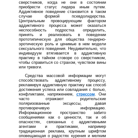
сверстников, когда не они в состоянии
приобрести статус лидера иным путем.
Аддиктивное поведение становится в таком
случае формой псевдолидерства.
Центральным провоцирующим фактором
аддиктивного процесса может оказаться
неспособность подростка определить,
принять и реализовать в поведении
прототипическую для общества гендерно-
эротическую роль и ценимые в нем модели
сексуального поведения. Неудивительно, что
индивидуум втягивается в аддиктивную
практику в тайном сговоре со сверстником,
чтобы справиться со страхом, чувством вины
или тревоги.
Средства массовой информации могут
способствовать аддиктивному процессу,
рекламируя аддиктивную практику как способ
достижения успеха или совладания с болью,
конфликтами, напряжением,
стрессом
. Они
часто отражают родительские
поляризованные эксцессы, давая
противоречивую информацию.
Информационное пространство забито
сообщениями как о ценности, так и об
опасностях, связанных с аддиктивными
агентами и практиками, например
традиционная реклама, крупным шрифтом
оповещающая о радостях курения и мелким