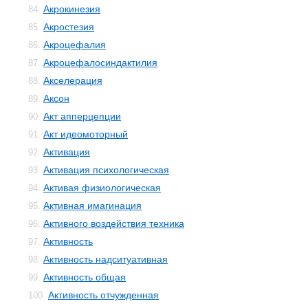
Акрокинезия
84.
Акростезия
85.
Акроцефалия
86.
Акроцефалосиндактилия
87.
Акселерация
88.
Аксон
89.
Акт апперцепции
90.
Акт идеомоторный
91.
Активация
92.
Активация психологическая
93.
Активая физиологическая
94.
Активная имагинация
95.
Активного воздействия техника
96.
Активность
97.
Активность надситуативная
98.
Активность общая
99.
Активность отчужденная
100.