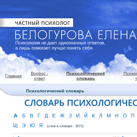
Психология не дает однозначных ответов,
а лишь помогает лучше понять себя
Вопрос -
Психологический
Психо
Главная
ответ
словарь
Психологический словарь
А
Б
В
Г
Д
Е
Ж
З
И
Й
К
Л
М
Н
О
П
Щ
Э
Ю
Я
(слов в словаре - 3072)