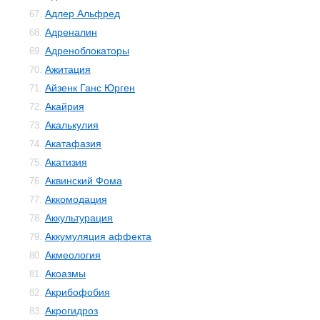
Адлер Альфред
67.
Адреналин
68.
Адреноблокаторы
69.
Ажитация
70.
Айзенк Ганс Юрген
71.
Акайрия
72.
Акалькулия
73.
Акатафазия
74.
Акатизия
75.
Аквинский Фома
76.
Аккомодация
77.
Аккультурация
78.
Аккумуляция аффекта
79.
Акмеология
80.
Акоазмы
81.
Акрибофобия
82.
Акрогидроз
83.