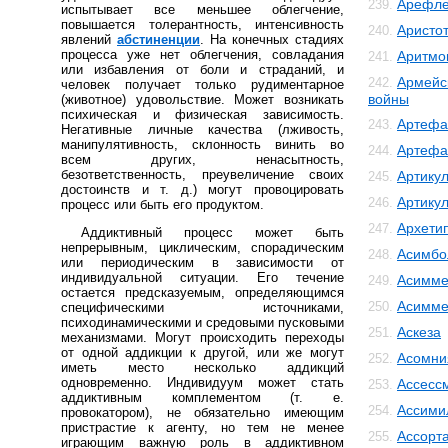
Арефле
239.
испытывает все меньшее облегчение,
повышается толерантность, интенсивность
Аристо
240.
явлений
абстиненции
. На конечных стадиях
процесса уже нет облегчения, совладания
Аритмо
241.
или избавления от боли и страданий, и
Армейс
242.
человек получает только рудиментарное
войны
(животное) удовольствие. Может возникать
психическая и физическая зависимость.
Артефа
243.
Негативные личные качества (лживость,
манипулятивность, склонность винить во
Артефа
244.
всем других, ненасытность,
безответственность, преувеличение своих
Артику
245.
достоинств и т. д.) могут провоцировать
Артику
246.
процесс или быть его продуктом.
Архети
247.
Аддиктивный процесс может быть
непрерывным, циклическим, спорадическим
Асимбо
248.
или периодическим в зависимости от
индивидуальной ситуации. Его течение
Асимме
249.
остается предсказуемым, определяющимся
Асимме
250.
специфическими источниками,
психодинамическими и средовыми пусковыми
Аскеза
251.
механизмами. Могут происходить переходы
от одной аддикции к другой, или же могут
Асомни
252.
иметь место несколько аддикций
одновременно. Индивидуум может стать
Ассесс
253.
аддиктивным комплементом (т. е.
Ассими
254.
провокатором), не обязательно имеющим
пристрастие к агенту, но тем не менее
Ассорт
255.
играющим важную роль в аддиктивном