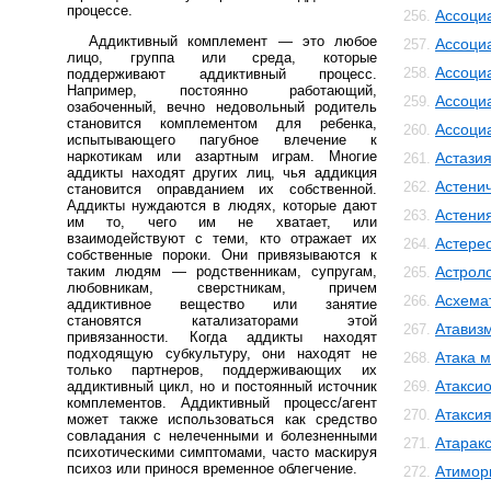
процессе.
Ассоци
256.
Аддиктивный комплемент — это любое
Ассоци
257.
лицо, группа или среда, которые
Ассоци
258.
поддерживают аддиктивный процесс.
Например, постоянно работающий,
Ассоци
259.
озабоченный, вечно недовольный родитель
становится комплементом для ребенка,
Ассоци
260.
испытывающего пагубное влечение к
наркотикам или азартным играм. Многие
Астази
261.
аддикты находят других лиц, чья аддикция
Астенич
262.
становится оправданием их собственной.
Аддикты нуждаются в людях, которые дают
Астени
263.
им то, чего им не хватает, или
взаимодействуют с теми, кто отражает их
Астере
264.
собственные пороки. Они привязываются к
таким людям — родственникам, супругам,
Астрол
265.
любовникам, сверстникам, причем
Асхема
266.
аддиктивное вещество или занятие
становятся катализаторами этой
Атавиз
267.
привязанности. Когда аддикты находят
подходящую субкультуру, они находят не
Атака м
268.
только партнеров, поддерживающих их
Атакси
аддиктивный цикл, но и постоянный источник
269.
комплементов. Аддиктивный процесс/агент
Атакси
270.
может также использоваться как средство
совладания с нелеченными и болезненными
Атарак
271.
психотическими симптомами, часто маскируя
психоз или принося временное облегчение.
Атимор
272.