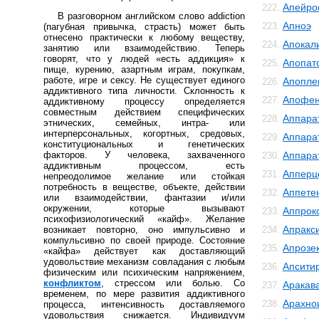
Апейро
222.
В разговорном английском слово addiction
Апноэ
223.
(пагубная привычка, страсть) может быть
отнесено практически к любому веществу,
Апокал
224.
занятию или взаимодействию. Теперь
говорят, что у людей «есть аддикция» к
Апопат
225.
пище, курению, азартным играм, покупкам,
работе, игре и сексу. Не существует единого
Апопле
226.
аддиктивного типа личности. Склонность к
Апофе
227.
аддиктивному процессу определяется
совместным действием специфических
Аппара
228.
этнических, семейных, интра- или
интерперсональных, когортных, средовых,
Аппара
229.
конституциональных и генетических
факторов. У человека, захваченного
Аппара
230.
аддиктивным процессом, есть
Апперц
231.
непреодолимое желание или стойкая
потребность в веществе, объекте, действии
Аппете
232.
или взаимодействии, фантазии и/или
окружении, которые вызывают
Аппрок
233.
психофизиологический «кайф». Желание
Апракс
возникает повторно, оно импульсивно и
234.
компульсивно по своей природе. Состояние
Апрозе
235.
«кайфа» действует как доставляющий
удовольствие механизм совладания с любым
Апсити
236.
физическим или психическим напряжением,
конфликтом
, стрессом или болью. Со
Аракав
237.
временем, по мере развития аддиктивного
Арахно
238.
процесса, интенсивность доставляемого
удовольствия снижается. Индивидуум