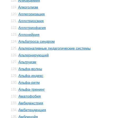
Алибидемия
118.
Алкоголизм
119.
Аллегоризация
120.
Аллотриосмия
121.
Аллотриофагия
122.
Аллохейрия
123.
Альбатроса синдром
124.
Альтернативные педагогические системы
125.
Альтернирующий
126.
Альтруизм
127.
Альфа-волны
128.
Альфа-индекс
129.
Альфа-ритм
130.
Альфа-тренинг
131.
Аматофобия
132.
Амбидекстрия
133.
Амбитенденция
134.
Амблинойя
135.