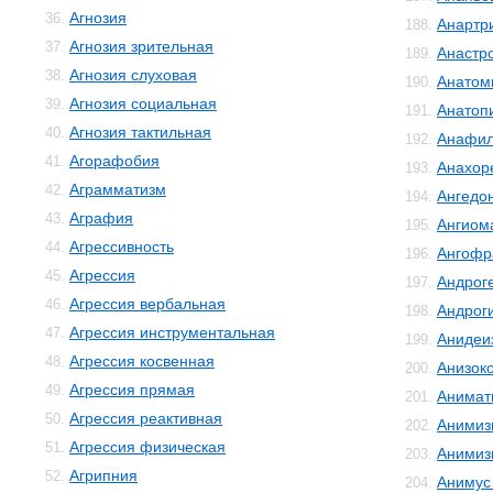
Агнозия
36.
Анартр
188.
Агнозия зрительная
37.
Анастр
189.
Агнозия слуховая
38.
Анатом
190.
Агнозия социальная
39.
Анатоп
191.
Агнозия тактильная
40.
Анафил
192.
Агорафобия
41.
Анахор
193.
Аграмматизм
42.
Ангедо
194.
Аграфия
43.
Ангиом
195.
Агрессивность
44.
Ангофр
196.
Агрессия
45.
Андрог
197.
Агрессия вербальная
46.
Андрог
198.
Агрессия инструментальная
47.
Анидеи
199.
Агрессия косвенная
48.
Анизок
200.
Агрессия прямая
49.
Анимат
201.
Агрессия реактивная
50.
Анимиз
202.
Агрессия физическая
51.
Анимиз
203.
Агрипния
52.
Анимус
204.