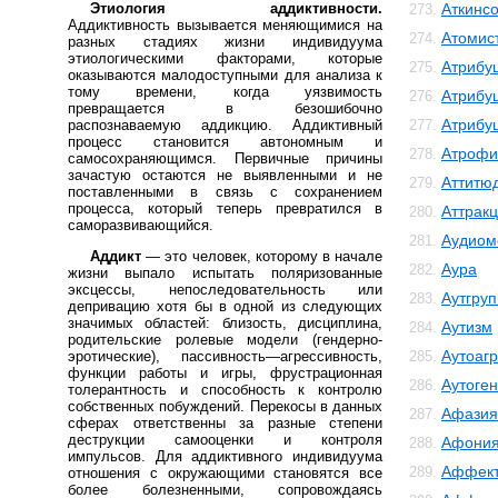
Этиология аддиктивности.
Аткинс
273.
Аддиктивность вызывается меняющимися на
Атомис
274.
разных стадиях жизни индивидуума
этиологическими факторами, которые
Атрибу
275.
оказываются малодоступными для анализа к
тому времени, когда уязвимость
Атрибу
276.
превращается в безошибочно
Атрибу
распознаваемую аддикцию. Аддиктивный
277.
процесс становится автономным и
Атрофи
278.
самосохраняющимся. Первичные причины
зачастую остаются не выявленными и не
Аттитю
279.
поставленными в связь с сохранением
процесса, который теперь превратился в
Аттрак
280.
саморазвивающийся.
Аудиом
281.
Аддикт
— это человек, которому в начале
Аура
282.
жизни выпало испытать поляризованные
эксцессы, непоследовательность или
Аутгру
283.
депривацию хотя бы в одной из следующих
значимых областей: близость, дисциплина,
Аутизм
284.
родительские ролевые модели (гендерно-
Аутоаг
эротические), пассивность—агрессивность,
285.
функции работы и игры, фрустрационная
Аутоге
286.
толерантность и способность к контролю
собственных побуждений. Перекосы в данных
Афазия
287.
сферах ответственны за разные степени
деструкции самооценки и контроля
Афони
288.
импульсов. Для аддиктивного индивидуума
Аффект
289.
отношения с окружающими становятся все
более болезненными, сопровождаясь