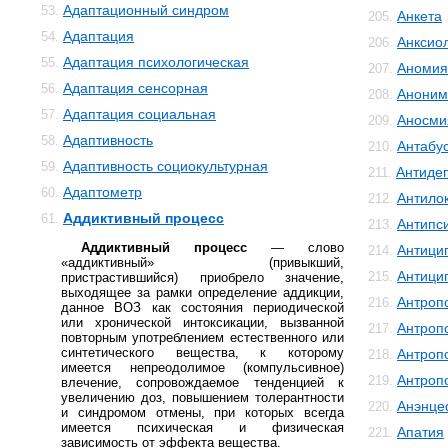
Адаптационный синдром
53.
Анкета
205.
Адаптация
54.
Анксио
206.
Адаптация психологическая
55.
Аномия
207.
Адаптация сенсорная
56.
Аноним
208.
Адаптация социальная
57.
Аносми
209.
Адаптивность
58.
Антабу
210.
Адаптивность социокультурная
59.
Антиде
211.
Адаптометр
60.
Антило
212.
Аддиктивный процесс
61.
Антипс
213.
Аддиктивный процесс
— слово
Антици
214.
«аддиктивный» (привыкший,
Антици
215.
пристрастившийся) приобрело значение,
выходящее за рамки определение аддикции,
Антроп
216.
данное ВОЗ как состояния периодической
или хронической интоксикации, вызванной
Антроп
217.
повторным употреблением естественного или
синтетического вещества, к которому
Антроп
218.
имеется непреодолимое (компульсивное)
Антроп
219.
влечение, сопровождаемое тенденцией к
увеличению доз, повышением толерантности
Анэнце
220.
и синдромом отмены, при которых всегда
имеется психическая и физическая
Апатия
221.
зависимость от эффекта вещества.