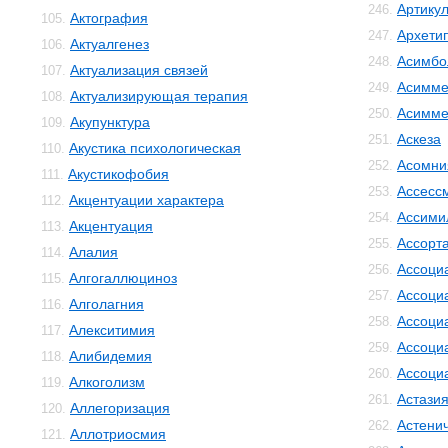
Артику
246.
Актография
105.
Архети
247.
Актуалгенез
106.
Асимбо
248.
Актуализация связей
107.
Асимме
249.
Актуализирующая терапия
108.
Асимме
250.
Акупунктура
109.
Аскеза
251.
Акустика психологическая
110.
Асомни
252.
Акустикофобия
111.
Ассесс
253.
Акцентуации характера
112.
Ассими
254.
Акцентуация
113.
Ассорт
255.
Алалия
114.
Ассоци
256.
Алгогаллюциноз
115.
Ассоци
257.
Алголагния
116.
Ассоци
258.
Алекситимия
117.
Ассоци
259.
Алибидемия
118.
Ассоци
260.
Алкоголизм
119.
Астази
261.
Аллегоризация
120.
Астенич
262.
Аллотриосмия
121.