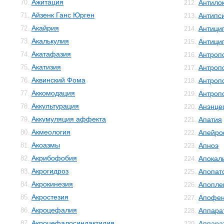
Ажитация
70.
Антило
212.
Айзенк Ганс Юрген
71.
Антипс
213.
Акайрия
72.
Антици
214.
Акалькулия
73.
Антици
215.
Акатафазия
74.
Антроп
216.
Акатизия
75.
Антроп
217.
Аквинский Фома
76.
Антроп
218.
Аккомодация
77.
Антроп
219.
Аккультурация
78.
Анэнце
220.
Аккумуляция аффекта
79.
Апатия
221.
Акмеология
80.
Апейро
222.
Акоазмы
81.
Апноэ
223.
Акрибофобия
82.
Апокал
224.
Акрогидроз
83.
Апопат
225.
Акрокинезия
84.
Апопле
226.
Акростезия
85.
Апофе
227.
Акроцефалия
86.
Аппара
228.
Акроцефалосиндактилия
87.
Аппара
229.