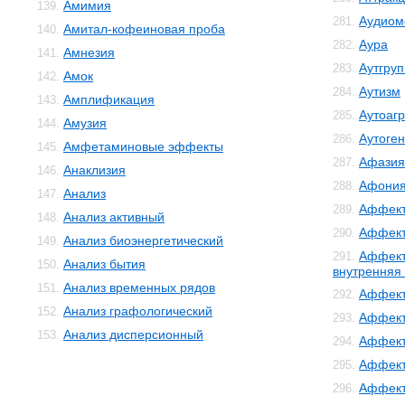
Амимия
139.
Аудиом
281.
Амитал-кофеиновая проба
140.
Аура
282.
Амнезия
141.
Аутгру
283.
Амок
142.
Аутизм
284.
Амплификация
143.
Аутоаг
285.
Амузия
144.
Аутоге
286.
Амфетаминовые эффекты
145.
Афазия
287.
Анаклизия
146.
Афони
288.
Анализ
147.
Аффект
289.
Анализ активный
148.
Аффект
290.
Анализ биоэнергетический
149.
Аффект
291.
Анализ бытия
150.
внутренняя
Анализ временных рядов
151.
Аффект
292.
Анализ графологический
152.
Аффект
293.
Анализ дисперсионный
153.
Аффект
294.
Аффект
295.
Аффект
296.