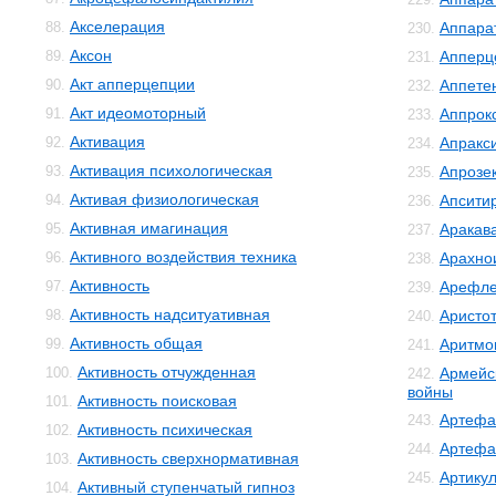
Акселерация
88.
Аппара
230.
Аксон
89.
Апперц
231.
Акт апперцепции
90.
Аппете
232.
Акт идеомоторный
91.
Аппрок
233.
Активация
92.
Апракс
234.
Активация психологическая
93.
Апрозе
235.
Активая физиологическая
94.
Апсити
236.
Активная имагинация
95.
Аракав
237.
Активного воздействия техника
96.
Арахно
238.
Активность
97.
Арефле
239.
Активность надситуативная
98.
Аристо
240.
Активность общая
99.
Аритмо
241.
Активность отчужденная
100.
Армейс
242.
войны
Активность поисковая
101.
Артефа
243.
Активность психическая
102.
Артефа
244.
Активность сверхнормативная
103.
Артику
245.
Активный ступенчатый гипноз
104.