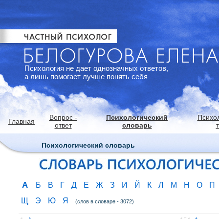
Психология не дает однозначных ответов,
а лишь помогает лучше понять себя
Вопрос -
Психологический
Психо
Главная
ответ
словарь
Психологический словарь
А
Б
В
Г
Д
Е
Ж
З
И
Й
К
Л
М
Н
О
П
Щ
Э
Ю
Я
(слов в словаре - 3072)