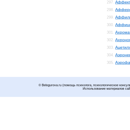
Аффек
297.
Аффер
298.
Аффил
299.
Аффиц
300.
Ахрома
301.
Ахроно
302.
Ацетил
303.
Аэроне
304.
Аэрофа
305.
© Belogurova.ru (помощь психолога, психологическое консул
Использование материалов сайт