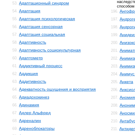
наследст
Адаптационный синдром
53.
способом
Адаптация
54.
Ангофр
196.
Адаптация психологическая
55.
Андрог
197.
Адаптация сенсорная
56.
Андрог
198.
Адаптация социальная
57.
Анидеи
199.
Адаптивность
58.
Анизок
200.
Адаптивность социокультурная
59.
Анимат
201.
Адаптометр
60.
Анимиз
202.
Аддиктивный процесс
61.
Анимиз
203.
Аддикция
62.
Анимус
204.
Аддитивность
63.
Анкета
205.
Адекватность ощущения и восприятия
64.
Анксио
206.
Адиадохокинез
65.
Аномия
207.
Адинамия
66.
Аноним
208.
Адлер Альфред
67.
Аносми
209.
Адреналин
68.
Антабу
210.
Адреноблокаторы
69.
Антиде
211.