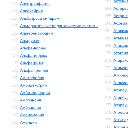
Астени
263.
Аллотриофагия
122.
Астере
264.
Аллохейрия
123.
Астрол
265.
Альбатроса синдром
124.
Асхема
266.
Альтернативные педагогические системы
125.
Атавиз
267.
Альтернирующий
126.
Атака м
268.
Альтруизм
127.
Атакси
269.
Альфа-волны
128.
Атакси
270.
Альфа-индекс
129.
Атарак
271.
Альфа-ритм
130.
Атимор
272.
Альфа-тренинг
131.
Аткинс
273.
Аматофобия
132.
Атомис
274.
Амбидекстрия
133.
Атрибу
275.
Амбитенденция
134.
Атрибу
276.
Амблинойя
135.
Атрибу
277.
Амблиопия
136.
Атрофи
278.
Аменомания
137.
Аттитю
279.
Аменция
138.
Аттрак
280.