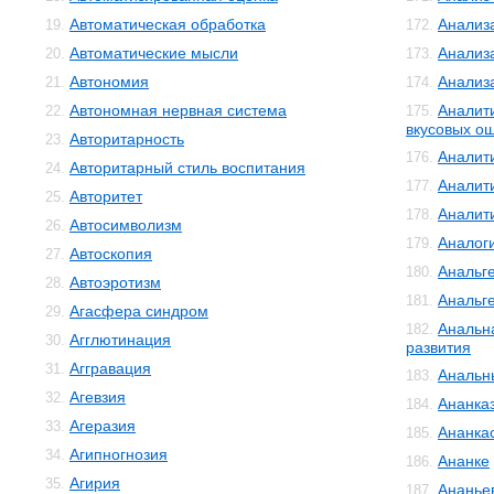
Автоматическая обработка
Анализ
19.
172.
Автоматические мысли
Анализ
20.
173.
Автономия
Анализ
21.
174.
Автономная нервная система
Аналит
22.
175.
вкусовых о
Авторитарность
23.
Аналит
176.
Авторитарный стиль воспитания
24.
Аналит
177.
Авторитет
25.
Аналит
178.
Автосимволизм
26.
Аналог
179.
Автоскопия
27.
Анальг
180.
Автоэротизм
28.
Анальг
181.
Агасфера синдром
29.
Анальн
182.
Агглютинация
30.
развития
Аггравация
31.
Анальн
183.
Агевзия
32.
Ананка
184.
Агеразия
33.
Ананка
185.
Агипногнозия
34.
Ананке
186.
Агирия
35.
Ананье
187.