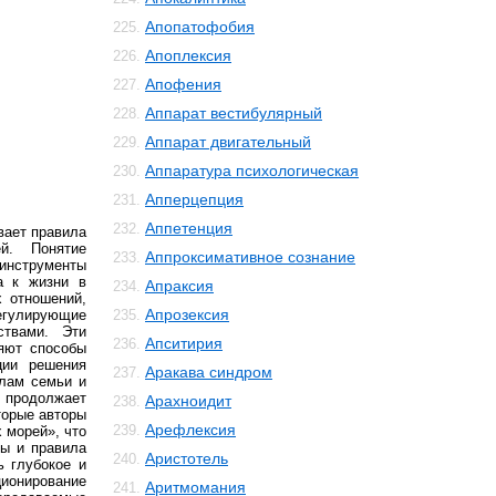
Апопатофобия
225.
Апоплексия
226.
Апофения
227.
Аппарат вестибулярный
228.
Аппарат двигательный
229.
Аппаратура психологическая
230.
Апперцепция
231.
Аппетенция
232.
вает правила
й. Понятие
Аппроксимативное сознание
233.
 инструменты
а к жизни в
Апраксия
234.
 отношений,
Апрозексия
егулирующие
235.
ствами. Эти
Апситирия
236.
яют способы
ции решения
Аракава синдром
237.
алам семьи и
продолжает
Арахноидит
238.
торые авторы
Арефлексия
239.
 морей», что
мы и правила
Аристотель
240.
ь глубокое и
ионирование
Аритмомания
241.