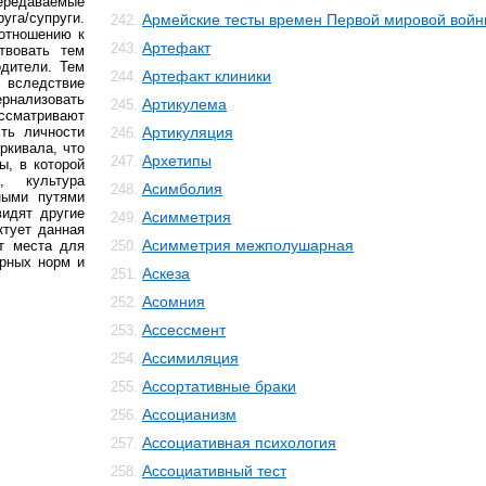
передаваемые
га/супруги.
Армейские тесты времен Первой мировой вой
242.
 отношению к
Артефакт
243.
твовать тем
одители. Тем
Артефакт клиники
244.
вследствие
рнализовать
Артикулема
245.
сматривают
ть личности
Артикуляция
246.
ркивала, что
Архетипы
247.
ы, в которой
, культура
Асимболия
248.
ными путями
видят другие
Асимметрия
249.
ктует данная
Асимметрия межполушарная
ет места для
250.
урных норм и
Аскеза
251.
Асомния
252.
Ассессмент
253.
Ассимиляция
254.
Ассортативные браки
255.
Ассоцианизм
256.
Ассоциативная психология
257.
Ассоциативный тест
258.