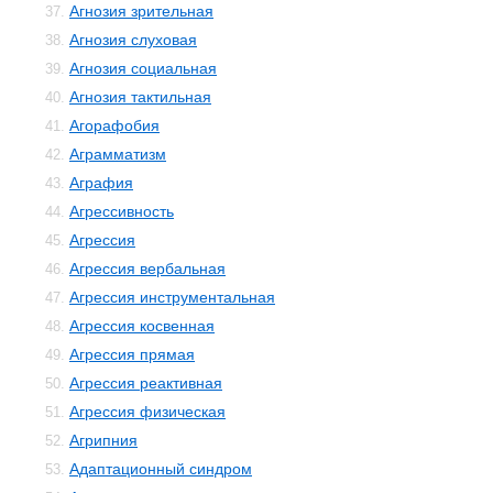
Агнозия зрительная
37.
Агнозия слуховая
38.
Агнозия социальная
39.
Агнозия тактильная
40.
Агорафобия
41.
Аграмматизм
42.
Аграфия
43.
Агрессивность
44.
Агрессия
45.
Агрессия вербальная
46.
Агрессия инструментальная
47.
Агрессия косвенная
48.
Агрессия прямая
49.
Агрессия реактивная
50.
Агрессия физическая
51.
Агрипния
52.
Адаптационный синдром
53.