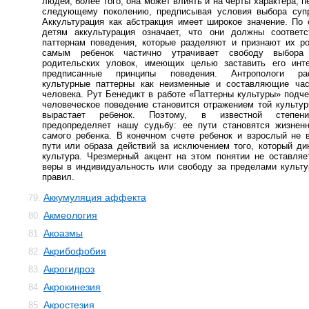
людей; более того, она может влиять и на черты характера, 
следующему поколению, предписывая условия выбора супру
Аккультурация как абстракция имеет широкое значение. По
детям аккультурация означает, что они должны соответс
паттернам поведения, которые разделяют и признают их р
самым ребенок частично утрачивает свободу выбора 
родительских уловок, имеющих целью заставить его инте
предписанные принципы поведения. Антропологи рас
культурные паттерны как неизменные и составляющие час
человека. Рут Бенедикт в работе «Паттерны культуры» подче
человеческое поведение становится отражением той культур
вырастает ребенок. Поэтому, в известной степени
предопределяет нашу судьбу: ее пути становятся жизнен
самого ребенка. В конечном счете ребенок и взрослый не 
пути или образа действий за исключением того, который ди
культура. Чрезмерный акцент на этом понятии не оставля
веры в индивидуальность или свободу за пределами культ
правил.
Аккумуляция аффекта
79.
Акмеология
80.
Акоазмы
81.
Акрибофобия
82.
Акрогидроз
83.
Акрокинезия
84.
Акростезия
85.