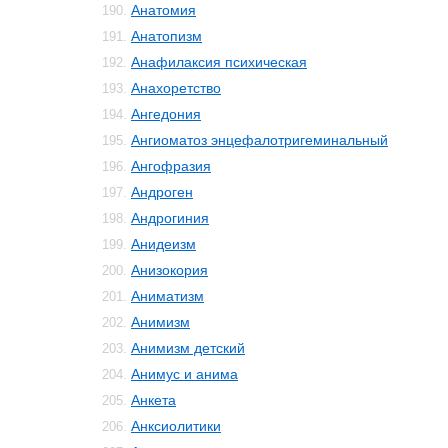
Анатомия
190.
Анатопизм
191.
Анафилаксия психическая
192.
Анахоретство
193.
Ангедония
194.
Ангиоматоз энцефалотригеминальный
195.
Ангофразия
196.
Андроген
197.
Андрогиния
198.
Анидеизм
199.
Анизокория
200.
Аниматизм
201.
Анимизм
202.
Анимизм детский
203.
Анимус и анима
204.
Анкета
205.
Анксиолитики
206.