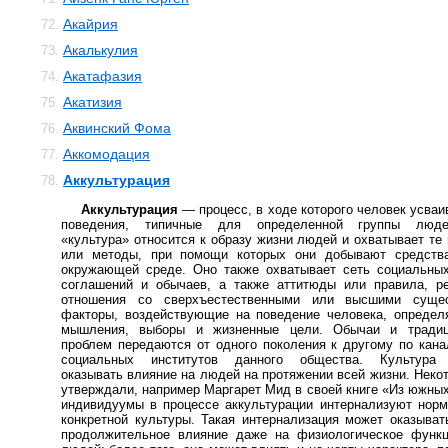
Акайрия
72.
Акалькулия
73.
Акатафазия
74.
Акатизия
75.
Аквинский Фома
76.
Аккомодация
77.
Аккультурация
78.
Аккультурация
— процесс, в ходе которого человек усваи
поведения, типичные для определенной группы люде
«культура» относится к образу жизни людей и охватывает те
или методы, при помощи которых они добывают средств
окружающей среде. Оно также охватывает сеть социальных
соглашений и обычаев, а также аттитюды или правила, р
отношения со сверхъестественными или высшими суще
факторы, воздействующие на поведение человека, определ
мышления, выборы и жизненные цели. Обычаи и тради
проблем передаются от одного поколения к другому по кан
социальных институтов данного общества. Культура 
оказывать влияние на людей на протяжении всей жизни. Неко
утверждали, например Маргарет Мид в своей книге «Из южных
индивидуумы в процессе аккультурации интернализуют нор
конкретной культуры. Такая интернализация может оказыват
продолжительное влияние даже на физиологическое функц