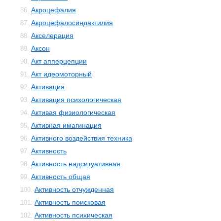
Акроцефалия
86.
Акроцефалосиндактилия
87.
Акселерация
88.
Аксон
89.
Акт апперцепции
90.
Акт идеомоторный
91.
Активация
92.
Активация психологическая
93.
Активая физиологическая
94.
Активная имагинация
95.
Активного воздействия техника
96.
Активность
97.
Активность надситуативная
98.
Активность общая
99.
Активность отчужденная
100.
Активность поисковая
101.
Активность психическая
102.