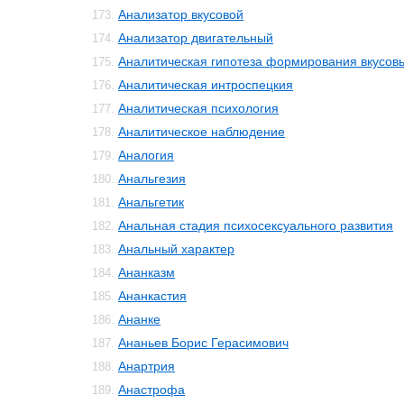
Анализатор вкусовой
173.
Анализатор двигательный
174.
Аналитическая гипотеза формирования вкусо
175.
Аналитическая интроспецкия
176.
Аналитическая психология
177.
Аналитическое наблюдение
178.
Аналогия
179.
Анальгезия
180.
Анальгетик
181.
Анальная стадия психосексуального развития
182.
Анальный характер
183.
Ананказм
184.
Ананкастия
185.
Ананке
186.
Ананьев Борис Герасимович
187.
Анартрия
188.
Анастрофа
189.