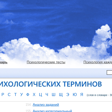
варь
Психологические тесты
Психология кажд
Р
С
Т
У
Ф
Х
Ц
Ч
Ш
Щ
Э
Ю
Я
(слов в словаре - 3
Анализ заданий
154.
Анализ категориальный
155.