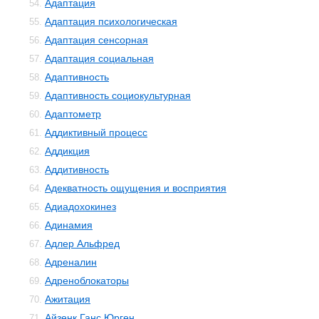
Адаптация
54.
Адаптация психологическая
55.
Адаптация сенсорная
56.
Адаптация социальная
57.
Адаптивность
58.
Адаптивность социокультурная
59.
Адаптометр
60.
Аддиктивный процесс
61.
Аддикция
62.
Аддитивность
63.
Адекватность ощущения и восприятия
64.
Адиадохокинез
65.
Адинамия
66.
Адлер Альфред
67.
Адреналин
68.
Адреноблокаторы
69.
Ажитация
70.
Айзенк Ганс Юрген
71.