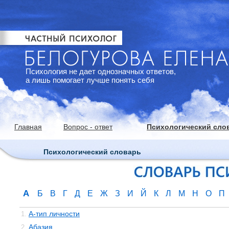
Психология не дает однозначных ответов,
а лишь помогает лучше понять себя
Главная
Вопрос - ответ
Психологический сло
Психологический словарь
А
Б
В
Г
Д
Е
Ж
З
И
Й
К
Л
М
Н
О
П
А-тип личности
1.
Абазия
2.