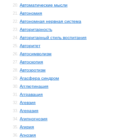
Автоматические мысли
20.
Автономия
21.
Автономная нервная система
22.
Авторитарность
23.
Авторитарный стиль воспитания
24.
Авторитет
25.
Автосимволизм
26.
Автоскопия
27.
Автоэротизм
28.
Агасфера синдром
29.
Агглютинация
30.
Аггравация
31.
Агевзия
32.
Агеразия
33.
Агипногнозия
34.
Агирия
35.
Агнозия
36.