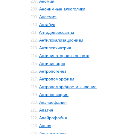
Аномия
207.
Анонимные алкоголики
208.
Аносмия
209.
Антабус
210.
Антидепрессанты
211.
Антилокализационизм
212.
Антипсихиатрия
213.
Антиципаторная тошнота
214.
Антиципация
215.
Антропогенез
216.
Антропоморфизм
217.
Антропоморфное мышление
218.
Антропософия
219.
Анэнцефалия
220.
Апатия
221.
Апейрофобия
222.
Апноэ
223.
Апокалиптика
224.