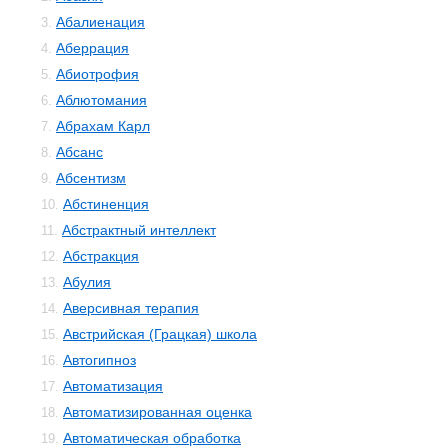
Абалиенация
3.
Аберрация
4.
Абиотрофия
5.
Аблютомания
6.
Абрахам Карл
7.
Абсанс
8.
Абсентизм
9.
Абстиненция
10.
Абстрактный интеллект
11.
Абстракция
12.
Абулия
13.
Аверсивная терапия
14.
Австрийская (Грацкая) школа
15.
Автогипноз
16.
Автоматизация
17.
Автоматизированная оценка
18.
Автоматическая обработка
19.