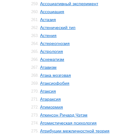
Ассоциативный эксперимент
259.
Ассоциация
260.
Астазия
261.
Астенический тип
262.
Астения
263.
Астереогнозия
264.
Астрология
265.
Асхематизм
266.
Атавизм
267.
Атака мозговая
268.
Атаксиофобия
269.
Атаксия
270.
Атараксия
271.
Атимормия
272.
Аткинсон Ричард Чэтэм
273.
Атомистическая психология
274.
Атрибуции межличностной теория
275.