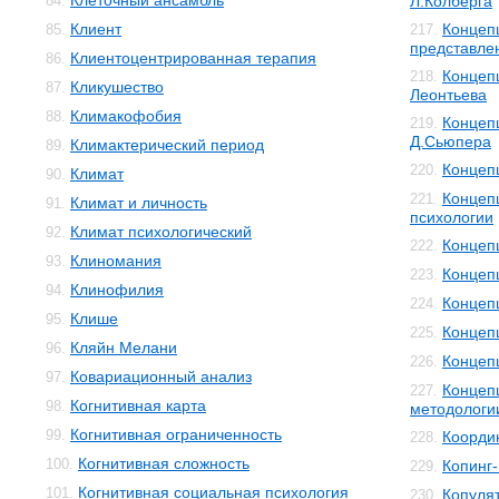
Клеточный ансамбль
84.
Л.Колберга
Клиент
Концеп
85.
217.
представле
Клиентоцентрированная терапия
86.
Концеп
218.
Кликушество
87.
Леонтьева
Климакофобия
88.
Концеп
219.
Д.Сьюпера
Климактерический период
89.
Концеп
220.
Климат
90.
Концеп
221.
Климат и личность
91.
психологии
Климат психологический
92.
Концеп
222.
Клиномания
93.
Концеп
223.
Клинофилия
94.
Концеп
224.
Клише
95.
Концеп
225.
Кляйн Мелани
96.
Концеп
226.
Ковариационный анализ
97.
Концеп
227.
Когнитивная карта
98.
методологи
Когнитивная ограниченность
99.
Коорди
228.
Когнитивная сложность
100.
Копинг
229.
Когнитивная социальная психология
101.
Копуля
230.