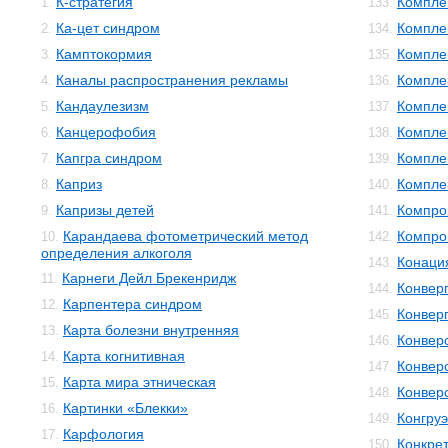
К-стратегия
Компле
1.
133.
Ка-цет синдром
Компле
2.
134.
Камптокормия
Компле
3.
135.
Каналы распространения рекламы
Компле
4.
136.
Кандаулезизм
Компле
5.
137.
Канцерофобия
Компле
6.
138.
Капгра синдром
Компле
7.
139.
Каприз
Компле
8.
140.
Капризы детей
Компро
9.
141.
Карандаева фотометрический метод
Компро
10.
142.
определения алкоголя
Конаци
143.
Карнеги Дейл Брекенридж
11.
Конвер
144.
Карпентера синдром
12.
Конвер
145.
Карта болезни внутренняя
13.
Конвер
146.
Карта когнитивная
14.
Конвер
147.
Карта мира этническая
15.
Конвер
148.
Картинки «Блекки»
16.
Конгруэ
149.
Карфология
17.
Конкре
150.