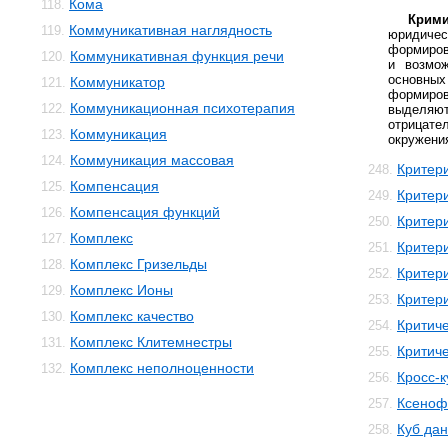
Кома
118.
Крими
Коммуникативная наглядность
119.
юридич
формиров
Коммуникативная функция речи
120.
и возмож
основн
Коммуникатор
121.
формиров
Коммуникационная психотерапия
122.
выделя
отрица
Коммуникация
123.
окружения
Коммуникация массовая
124.
Критер
248.
Компенсация
125.
Критер
249.
Компенсация функций
126.
Критер
250.
Комплекс
127.
Критер
251.
Комплекс Гризельды
128.
Критер
252.
Комплекс Ионы
129.
Критери
253.
Комплекс качество
130.
Критич
254.
Комплекс Клитемнестры
131.
Критич
255.
Комплекс неполноценности
132.
Кросс-к
256.
Ксеноф
257.
Куб да
258.