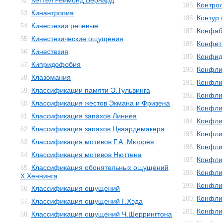
Кеттел Реймонд Бернард
52.
Контро
185.
Кинантропия
53.
Контур 
186.
Кинестезии речевые
54.
Конфаб
187.
Кинестезические ощущения
55.
Конфет
188.
Кинестезия
56.
Конфид
189.
Кипридофобия
57.
Конфли
190.
Клазомания
58.
Конфли
191.
Классификации памяти Э.Тульвинга
59.
Конфли
192.
Классификация жестов Экмана и Фризена
60.
Конфли
193.
Классификация запахов Линнея
61.
Конфли
194.
Классификация запахов Цваардемакера
62.
Конфли
195.
Классификация мотивов Г.А. Мюррея
63.
Конфли
196.
Классификация мотивов Нюттена
64.
Конфли
197.
Классификация обонятельных ощущений
65.
Конфли
198.
Х.Хеннинга
Конфли
199.
Классификация ощущений
66.
Конфли
200.
Классификация ощущений Г.Хэда
67.
Конфли
201.
Классификация ощущений Ч.Шеррингтона
68.