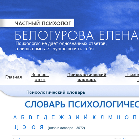
Психология не дает однозначных ответов,
а лишь помогает лучше понять себя
Вопрос -
Психологический
Психо
Главная
ответ
словарь
Психологический словарь
К
А
Б
В
Г
Д
Е
Ж
З
И
Й
Л
М
Н
О
П
Щ
Э
Ю
Я
(слов в словаре - 3072)