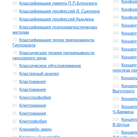
Конфор
202.
Классификация памяти П.П.Блонского
69.
Конфор
203.
Классификация профессий Д. Сьюпера
70.
Конфор
204.
Классификация профессий Кьюдера
71.
Концен
205.
Классификация психодиагностических
72.
методик
Концеп
206.
Классификация типов темперамента
73.
Концеп
207.
Гиппократа
Концеп
208.
Классическая теория непрерывности
74.
Концеп
209.
сенсорного ряда
Концеп
210.
Классическое обусловливание
75.
гипотеза п
Кластерный анализ
76.
Концеп
211.
Кластомания
77.
Концепц
212.
Кластомания
78.
Выготского
Клаустрофобия
79.
Концеп
213.
Клептомания
80.
Концеп
214.
Ч.Дарвина
Клептомания
81.
Концеп
215.
Клептофобия
82.
В.Шутца
Клерамбо закон
83.
Концеп
216.