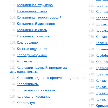
Когнитивная структура
102.
Кора го
231.
Когнитивная схема
103.
Корпор
232.
Когнитивная теория эмоций
104.
Коррел
233.
Когнитивный диссонанс
105.
Корсак
234.
Когнитивный стиль
106.
Корсак
235.
Когортные различия
107.
Кортиев
236.
Кодирование
108.
Косвен
237.
Кожные ощущения
109.
Косвенн
238.
Колледж незримый
110.
Коэффи
239.
Коллектив
111.
Кранио
240.
Коллектив научный: программа
112.
Кратко
241.
исследовательская
Креати
242.
Коллектив: единство предметно-целостное
113.
Кризис
243.
Коллективизм
114.
Кризис
244.
Коллективообразование
115.
Кризис 
245.
Коллекционирование
116.
Кризис 
246.
Колонтитул
117.
Кримин
247.