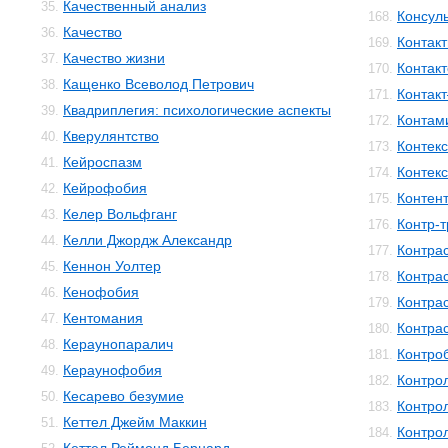
Качественный анализ
35.
Консул
168.
Качество
36.
Контакт
169.
Качество жизни
37.
Контак
170.
Кащенко Всеволод Петрович
38.
Контак
171.
Квадриплегия: психологические аспекты
39.
Контам
172.
Кверулянтство
40.
Контекс
173.
Кейроспазм
41.
Контек
174.
Кейрофобия
42.
Контен
175.
Келер Вольфганг
43.
Контр-
176.
Келли Джордж Александр
44.
Контра
177.
Кеннон Уолтер
45.
Контра
178.
Кенофобия
46.
Контра
179.
Кентомания
47.
Контра
180.
Кераунопаралич
48.
Контро
181.
Кераунофобия
49.
Контро
182.
Кесарево безумие
50.
Контро
183.
Кеттел Джейм Маккин
51.
Контро
184.