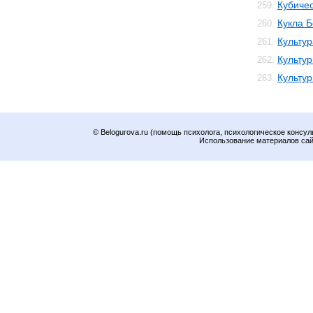
Кубичес
259.
Кукла 
260.
Культур
261.
Культур
262.
Культу
263.
© Belogurova.ru (помощь психолога, психологическое консул
Использование материалов сайт