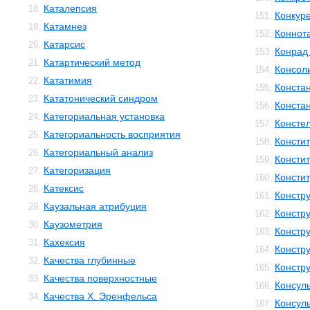
Каталепсия
18.
Конкур
151.
Катамнез
19.
Коннот
152.
Катарсис
20.
Конрад 
153.
Катартический метод
21.
Консол
154.
Кататимия
22.
Конста
155.
Кататонический синдром
23.
Конста
156.
Категориальная установка
24.
Консте
157.
Категориальность восприятия
25.
Консти
158.
Категориальный анализ
26.
Консти
159.
Категоризация
27.
Консти
160.
Катексис
28.
Констр
161.
Каузальная атрибуция
29.
Констру
162.
Каузометрия
30.
Констр
163.
Кахексия
31.
Констр
164.
Качества глубинные
32.
Констр
165.
Качества поверхностные
33.
Консул
166.
Качества Х. Эренфельса
34.
Консул
167.