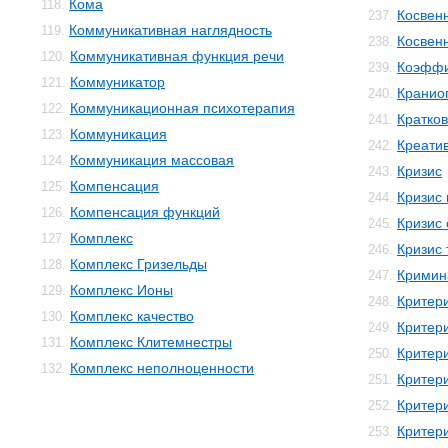
Кома
118.
Косвен
237.
Коммуникативная наглядность
119.
Косвенн
238.
Коммуникативная функция речи
120.
Коэффи
239.
Коммуникатор
121.
Кранио
240.
Коммуникационная психотерапия
122.
Кратко
241.
Коммуникация
123.
Креати
242.
Коммуникация массовая
124.
Кризис
243.
Компенсация
125.
Кризис
244.
Компенсация функций
126.
Кризис 
245.
Комплекс
127.
Кризис 
246.
Комплекс Гризельды
128.
Кримин
247.
Комплекс Ионы
129.
Критер
248.
Комплекс качество
130.
Критер
249.
Комплекс Клитемнестры
131.
Критер
250.
Комплекс неполноценности
132.
Критер
251.
Критер
252.
Критери
253.