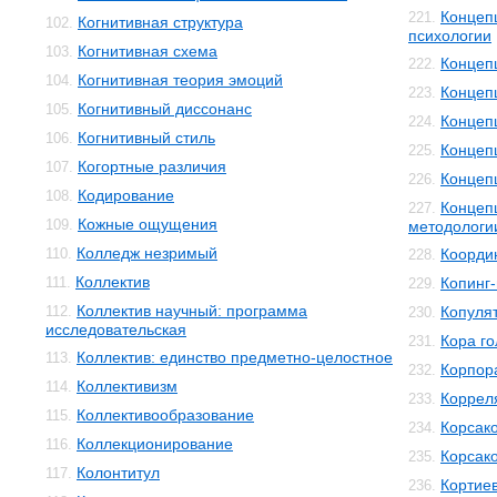
Концеп
221.
Когнитивная структура
102.
психологии
Когнитивная схема
103.
Концеп
222.
Когнитивная теория эмоций
104.
Концеп
223.
Когнитивный диссонанс
105.
Концеп
224.
Когнитивный стиль
106.
Концеп
225.
Когортные различия
107.
Концеп
226.
Кодирование
108.
Концеп
227.
Кожные ощущения
109.
методологи
Колледж незримый
110.
Коорди
228.
Коллектив
111.
Копинг
229.
Коллектив научный: программа
112.
Копуля
230.
исследовательская
Кора го
231.
Коллектив: единство предметно-целостное
113.
Корпор
232.
Коллективизм
114.
Коррел
233.
Коллективообразование
115.
Корсак
234.
Коллекционирование
116.
Корсак
235.
Колонтитул
117.
Кортиев
236.