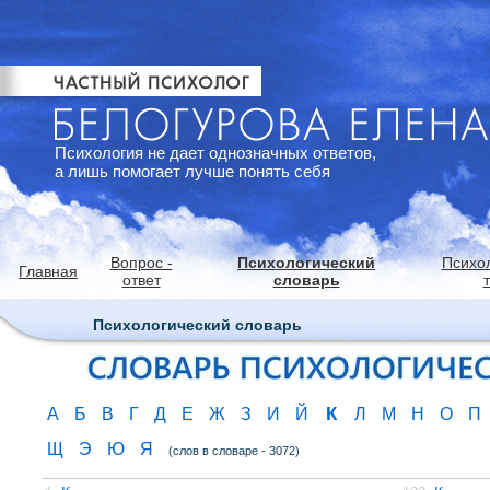
Психология не дает однозначных ответов,
а лишь помогает лучше понять себя
Вопрос -
Психологический
Психо
Главная
ответ
словарь
Психологический словарь
К
А
Б
В
Г
Д
Е
Ж
З
И
Й
Л
М
Н
О
П
Щ
Э
Ю
Я
(слов в словаре - 3072)