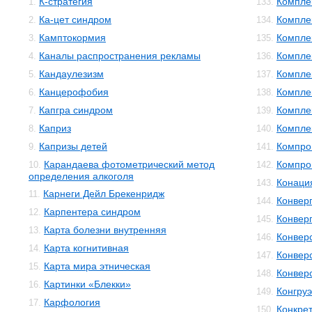
К-стратегия
Компле
1.
133.
Ка-цет синдром
Компле
2.
134.
Камптокормия
Компле
3.
135.
Каналы распространения рекламы
Компле
4.
136.
Кандаулезизм
Компле
5.
137.
Канцерофобия
Компле
6.
138.
Капгра синдром
Компле
7.
139.
Каприз
Компле
8.
140.
Капризы детей
Компро
9.
141.
Карандаева фотометрический метод
Компро
10.
142.
определения алкоголя
Конаци
143.
Карнеги Дейл Брекенридж
11.
Конвер
144.
Карпентера синдром
12.
Конвер
145.
Карта болезни внутренняя
13.
Конвер
146.
Карта когнитивная
14.
Конвер
147.
Карта мира этническая
15.
Конвер
148.
Картинки «Блекки»
16.
Конгруэ
149.
Карфология
17.
Конкре
150.