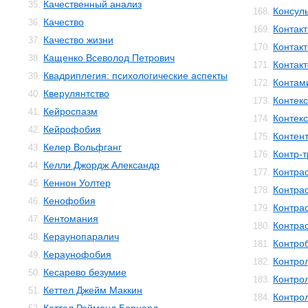
Качественный анализ
35.
Консул
168.
Качество
36.
Контакт
169.
Качество жизни
37.
Контак
170.
Кащенко Всеволод Петрович
38.
Контак
171.
Квадриплегия: психологические аспекты
39.
Контам
172.
Кверулянтство
40.
Контекс
173.
Кейроспазм
41.
Контек
174.
Кейрофобия
42.
Контен
175.
Келер Вольфганг
43.
Контр-
176.
Келли Джордж Александр
44.
Контра
177.
Кеннон Уолтер
45.
Контра
178.
Кенофобия
46.
Контра
179.
Кентомания
47.
Контра
180.
Кераунопаралич
48.
Контро
181.
Кераунофобия
49.
Контро
182.
Кесарево безумие
50.
Контро
183.
Кеттел Джейм Маккин
51.
Контро
184.