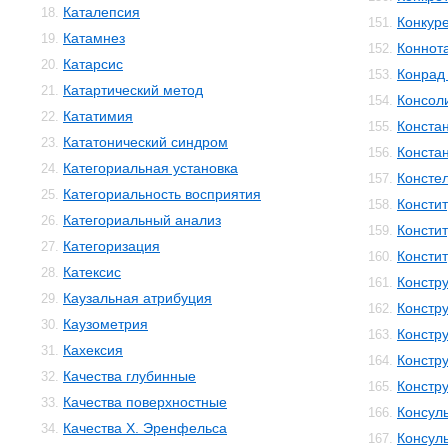
Каталепсия
18.
Конкур
151.
Катамнез
19.
Коннот
152.
Катарсис
20.
Конрад 
153.
Катартический метод
21.
Консол
154.
Кататимия
22.
Конста
155.
Кататонический синдром
23.
Конста
156.
Категориальная установка
24.
Консте
157.
Категориальность восприятия
25.
Консти
158.
Категориальный анализ
26.
Консти
159.
Категоризация
27.
Консти
160.
Катексис
28.
Констр
161.
Каузальная атрибуция
29.
Констру
162.
Каузометрия
30.
Констр
163.
Кахексия
31.
Констр
164.
Качества глубинные
32.
Констр
165.
Качества поверхностные
33.
Консул
166.
Качества Х. Эренфельса
34.
Консул
167.