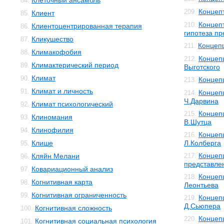
Клеточный ансамбль
84.
Концеп
209.
Клиент
85.
Концеп
210.
Клиентоцентрированная терапия
86.
гипотеза п
Кликушество
87.
Концеп
211.
Климакофобия
88.
Концепц
212.
Климактерический период
89.
Выготского
Климат
90.
Концеп
213.
Климат и личность
91.
Концеп
214.
Ч.Дарвина
Климат психологический
92.
Концеп
215.
Клиномания
93.
В.Шутца
Клинофилия
94.
Концеп
216.
Клише
Л.Колберга
95.
Концеп
Кляйн Мелани
217.
96.
представле
Ковариационный анализ
97.
Концеп
218.
Когнитивная карта
98.
Леонтьева
Когнитивная ограниченность
99.
Концеп
219.
Д.Сьюпера
Когнитивная сложность
100.
Концеп
220.
Когнитивная социальная психология
101.