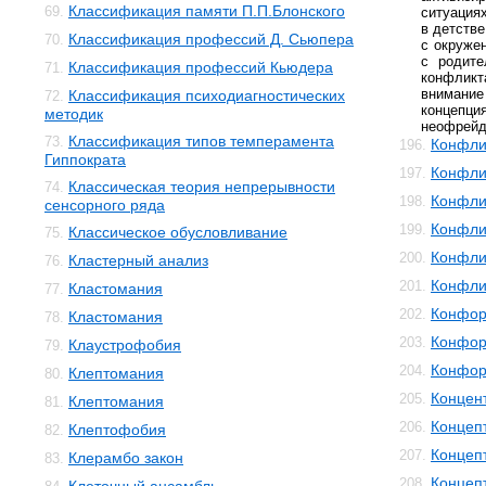
Классификация памяти П.П.Блонского
69.
ситуация
в детств
Классификация профессий Д. Сьюпера
70.
с окруже
с родите
Классификация профессий Кьюдера
71.
конфликт
внимани
Классификация психодиагностических
72.
концеп
методик
неофрейд
Классификация типов темперамента
73.
Конфли
196.
Гиппократа
Конфли
197.
Классическая теория непрерывности
74.
Конфли
198.
сенсорного ряда
Конфли
199.
Классическое обусловливание
75.
Конфли
200.
Кластерный анализ
76.
Конфли
201.
Кластомания
77.
Конфор
202.
Кластомания
78.
Конфор
203.
Клаустрофобия
79.
Конфор
204.
Клептомания
80.
Концен
205.
Клептомания
81.
Концеп
206.
Клептофобия
82.
Концеп
207.
Клерамбо закон
83.
Концеп
208.