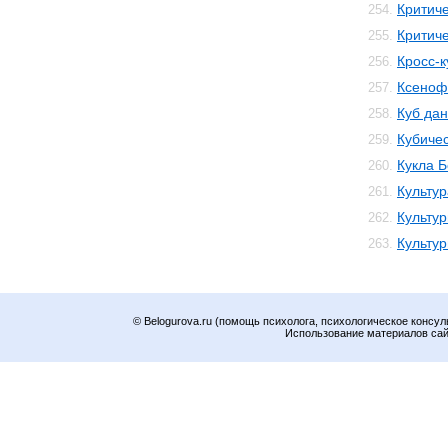
Критич
254.
Критич
255.
Кросс-к
256.
Ксеноф
257.
Куб да
258.
Кубичес
259.
Кукла 
260.
Культур
261.
Культур
262.
Культу
263.
© Belogurova.ru (помощь психолога, психологическое консул
Использование материалов сайт