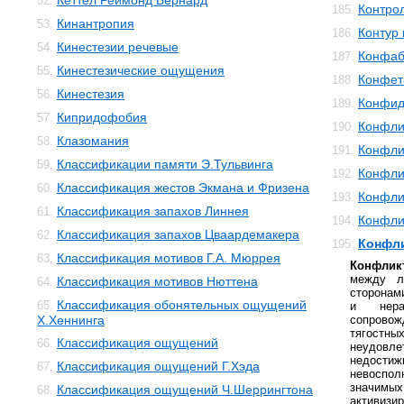
Кеттел Реймонд Бернард
52.
Контро
185.
Кинантропия
53.
Контур 
186.
Кинестезии речевые
54.
Конфаб
187.
Кинестезические ощущения
55.
Конфет
188.
Кинестезия
56.
Конфид
189.
Кипридофобия
57.
Конфли
190.
Клазомания
58.
Конфли
191.
Классификации памяти Э.Тульвинга
59.
Конфли
192.
Классификация жестов Экмана и Фризена
60.
Конфли
193.
Классификация запахов Линнея
61.
Конфли
194.
Классификация запахов Цваардемакера
62.
Конфли
195.
Классификация мотивов Г.А. Мюррея
63.
Конфлик
между л
Классификация мотивов Нюттена
64.
сторонам
Классификация обонятельных ощущений
65.
и нера
Х.Хеннинга
сопровож
тягост
Классификация ощущений
66.
неудов
недост
Классификация ощущений Г.Хэда
67.
невоспол
значимых
Классификация ощущений Ч.Шеррингтона
68.
активиз