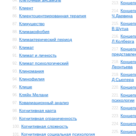
Клеточный ансамбль
84.
Концеп
213.
Клиент
85.
Концеп
214.
Клиентоцентрированная терапия
Ч.Дарвина
86.
Концеп
Кликушество
215.
87.
В.Шутца
Климакофобия
88.
Концеп
216.
Климактерический период
89.
Л.Колберга
Климат
90.
Концеп
217.
представле
Климат и личность
91.
Концеп
218.
Климат психологический
92.
Леонтьева
Клиномания
93.
Концеп
219.
Клинофилия
94.
Д.Сьюпера
Клише
95.
Концеп
220.
Кляйн Мелани
96.
Концеп
221.
психологии
Ковариационный анализ
97.
Концеп
222.
Когнитивная карта
98.
Концеп
223.
Когнитивная ограниченность
99.
Концеп
224.
Когнитивная сложность
100.
Концеп
225.
Когнитивная социальная психология
101.