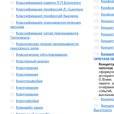
Конфор
202.
Классификация памяти П.П.Блонского
69.
Конфор
203.
Классификация профессий Д. Сьюпера
70.
Конфор
204.
Классификация профессий Кьюдера
71.
Концен
205.
Классификация психодиагностических
72.
методик
Концеп
206.
Классификация типов темперамента
73.
Концеп
207.
Гиппократа
Концеп
208.
Классическая теория непрерывности
74.
Концеп
209.
сенсорного ряда
Концеп
210.
Классическое обусловливание
75.
гипотеза 
Кластерный анализ
76.
Концепт
Кластомания
77.
гипо
сформ
Кластомания
78.
ассоциат
G.Bower, 
Клаустрофобия
79.
памяти х
отображен
Клептомания
80.
событий,
Клептомания
81.
высказыва
Концеп
211.
Клептофобия
82.
Концепц
212.
Клерамбо закон
83.
Выготского