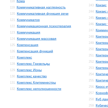
Кома
118.
Кризис
243.
Коммуникативная наглядность
119.
Кризис
244.
Коммуникативная функция речи
120.
Кризис 
245.
Коммуникатор
121.
Кризис 
246.
Коммуникационная психотерапия
122.
Кримин
247.
Коммуникация
123.
Критер
248.
Коммуникация массовая
124.
Критер
249.
Компенсация
125.
Критер
250.
Компенсация функций
126.
Критер
251.
Комплекс
127.
Критер
252.
Комплекс Гризельды
128.
Критери
253.
Комплекс Ионы
129.
Критич
254.
Комплекс качество
130.
Критич
255.
Комплекс Клитемнестры
131.
Кросс-к
256.
Комплекс неполноценности
132.
Ксеноф
257.
Куб да
258.
Кубичес
259.