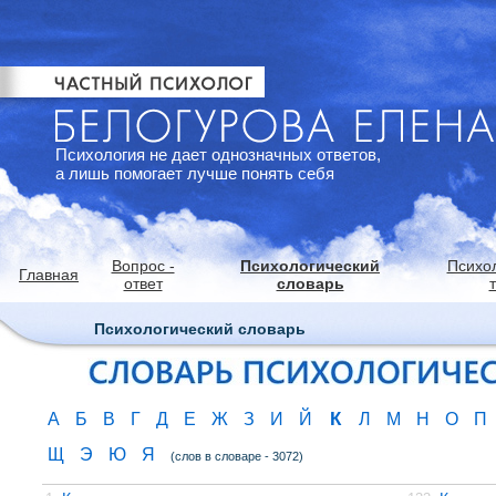
Психология не дает однозначных ответов,
а лишь помогает лучше понять себя
Вопрос -
Психологический
Психо
Главная
ответ
словарь
Психологический словарь
К
А
Б
В
Г
Д
Е
Ж
З
И
Й
Л
М
Н
О
П
Щ
Э
Ю
Я
(слов в словаре - 3072)