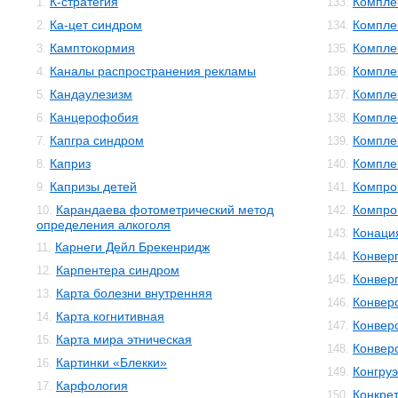
К-стратегия
Компле
1.
133.
Ка-цет синдром
Компле
2.
134.
Камптокормия
Компле
3.
135.
Каналы распространения рекламы
Компле
4.
136.
Кандаулезизм
Компле
5.
137.
Канцерофобия
Компле
6.
138.
Капгра синдром
Компле
7.
139.
Каприз
Компле
8.
140.
Капризы детей
Компро
9.
141.
Карандаева фотометрический метод
Компро
10.
142.
определения алкоголя
Конаци
143.
Карнеги Дейл Брекенридж
11.
Конвер
144.
Карпентера синдром
12.
Конвер
145.
Карта болезни внутренняя
13.
Конвер
146.
Карта когнитивная
14.
Конвер
147.
Карта мира этническая
15.
Конвер
148.
Картинки «Блекки»
16.
Конгруэ
149.
Карфология
17.
Конкре
150.