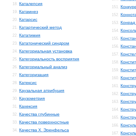
Каталепсия
18.
Конкур
151.
Катамнез
19.
Коннот
152.
Катарсис
20.
Конрад 
153.
Катартический метод
21.
Консол
154.
Кататимия
22.
Конста
155.
Кататонический синдром
23.
Конста
156.
Категориальная установка
24.
Консте
157.
Категориальность восприятия
25.
Консти
158.
Категориальный анализ
26.
Консти
159.
Категоризация
27.
Консти
160.
Катексис
28.
Констр
161.
Каузальная атрибуция
29.
Констру
162.
Каузометрия
30.
Констр
163.
Кахексия
31.
Констр
164.
Качества глубинные
32.
Констр
165.
Качества поверхностные
33.
Консул
166.
Качества Х. Эренфельса
34.
Консул
167.