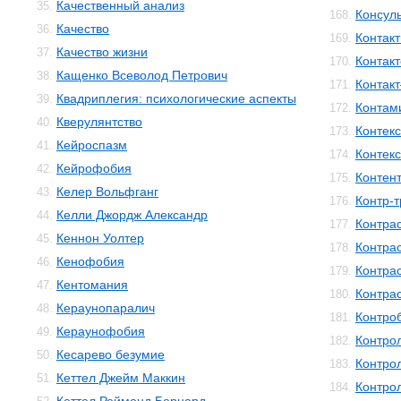
Качественный анализ
35.
Консул
168.
Качество
36.
Контакт
169.
Качество жизни
37.
Контак
170.
Кащенко Всеволод Петрович
38.
Контак
171.
Квадриплегия: психологические аспекты
39.
Контам
172.
Кверулянтство
40.
Контекс
173.
Кейроспазм
41.
Контек
174.
Кейрофобия
42.
Контен
175.
Келер Вольфганг
43.
Контр-
176.
Келли Джордж Александр
44.
Контра
177.
Кеннон Уолтер
45.
Контра
178.
Кенофобия
46.
Контра
179.
Кентомания
47.
Контра
180.
Кераунопаралич
48.
Контро
181.
Кераунофобия
49.
Контро
182.
Кесарево безумие
50.
Контро
183.
Кеттел Джейм Маккин
51.
Контро
184.