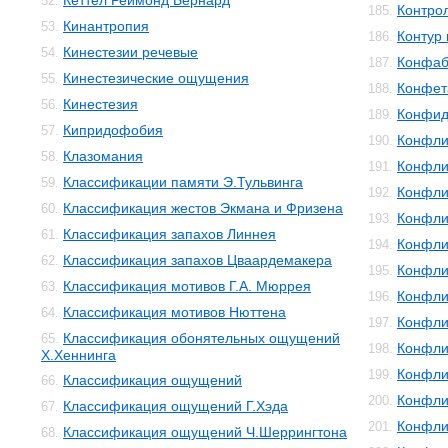
Кеттел Реймонд Бернард
52.
Контро
185.
Кинантропия
53.
Контур 
186.
Кинестезии речевые
54.
Конфаб
187.
Кинестезические ощущения
55.
Конфет
188.
Кинестезия
56.
Конфид
189.
Кипридофобия
57.
Конфли
190.
Клазомания
58.
Конфли
191.
Классификации памяти Э.Тульвинга
59.
Конфли
192.
Классификация жестов Экмана и Фризена
60.
Конфли
193.
Классификация запахов Линнея
61.
Конфли
194.
Классификация запахов Цваардемакера
62.
Конфли
195.
Классификация мотивов Г.А. Мюррея
63.
Конфли
196.
Классификация мотивов Нюттена
64.
Конфли
197.
Классификация обонятельных ощущений
65.
Конфли
198.
Х.Хеннинга
Конфли
199.
Классификация ощущений
66.
Конфли
200.
Классификация ощущений Г.Хэда
67.
Конфли
201.
Классификация ощущений Ч.Шеррингтона
68.