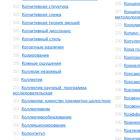
Концеп
226.
Когнитивная структура
102.
Концеп
227.
Когнитивная схема
103.
методологи
Когнитивная теория эмоций
104.
Коорди
228.
Когнитивный диссонанс
105.
Копинг
229.
Когнитивный стиль
106.
Копуля
230.
Когортные различия
107.
Кора го
231.
Кодирование
108.
Корпор
232.
Кожные ощущения
109.
Коррел
233.
Колледж незримый
110.
Корсак
234.
Коллектив
111.
Корсак
235.
Коллектив научный: программа
112.
Кортиев
236.
исследовательская
Косвен
237.
Коллектив: единство предметно-целостное
113.
Косвенн
238.
Коллективизм
114.
Коэффи
239.
Коллективообразование
115.
Кранио
240.
Коллекционирование
116.
Кратко
241.
Колонтитул
117.
Креати
242.