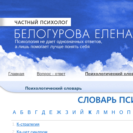
Психология не дает однозначных ответов,
а лишь помогает лучше понять себя
Главная
Вопрос - ответ
Психологический сло
Психологический словарь
К
А
Б
В
Г
Д
Е
Ж
З
И
Й
Л
М
Н
О
П
К-стратегия
1.
Ка-цет синдром
2.