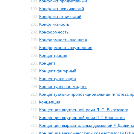
Конфликт продуктивный
198.
Конфликт психический
199.
Конфликт этнический
200.
Конфликтность
201.
Конформность
202.
Конформность внешняя
203.
Конформность внутренняя
204.
Концентрация
205.
Концепт
206.
Концепт фигурный
207.
Концептуализация
208.
Концептуальная модель
209.
Концептуально-пропозициональная гипотеза 
210.
Концепция
211.
Концепция внутренней речи Л. С. Выготского
212.
Концепция внутренней речи П.П.Блонского
213.
Концепция выразительных движений Ч.Дарвин
214.
Концепция межличностной совместимости В.Ш
215.