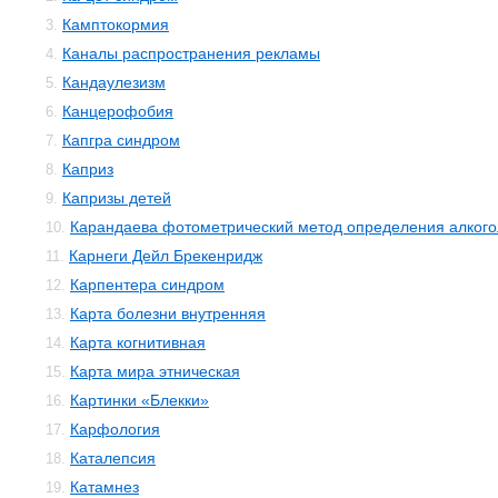
Камптокормия
3.
Каналы распространения рекламы
4.
Кандаулезизм
5.
Канцерофобия
6.
Капгра синдром
7.
Каприз
8.
Капризы детей
9.
Карандаева фотометрический метод определения алкого
10.
Карнеги Дейл Брекенридж
11.
Карпентера синдром
12.
Карта болезни внутренняя
13.
Карта когнитивная
14.
Карта мира этническая
15.
Картинки «Блекки»
16.
Карфология
17.
Каталепсия
18.
Катамнез
19.