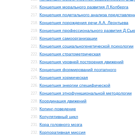
Концепция морального развития Л.Колберга
216.
Концепция подетального анализа представлен
217.
Концепция порождения речи А.А. Леонтьева
218.
Концепция профессионального развития Д.Сь
219.
Концепция самоорганизации
220.
Концепция социальногенетической психологии
221.
Концепция стратометрическая
222.
Концепция уровней построения движений
223.
Концепция формирований поэтапного
224.
Концепция хормическая
225.
Концепция энергии специфической
226.
Концепция этнофункциональной методологии
227.
Координация движений
228.
Копинг-поведение
229.
Копулятивный цикл
230.
Кора головного мозга
231.
Корпоративная миссия
232.