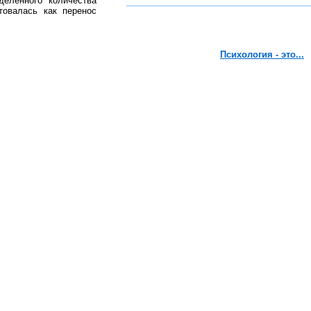
деленного количества
товалась как перенос
Психология - это...