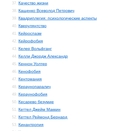
Качество жизни
37.
Кащенко Всеволод Петрович
38.
Квадриплегия: психологические аспекты
39.
Кверулянтство
40.
Кейроспазм
41.
Кейрофобия
42.
Келер Вольфганг
43.
Келли Джордж Александр
44.
Кеннон Уолтер
45.
Кенофобия
46.
Кентомания
47.
Кераунопаралич
48.
Кераунофобия
49.
Кесарево безумие
50.
Кеттел Джейм Маккин
51.
Кеттел Реймонд Бернард
52.
Кинантропия
53.