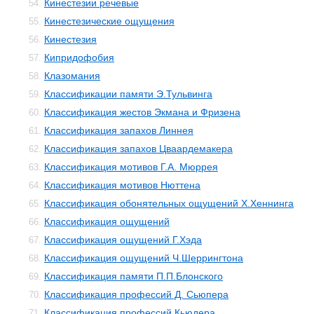
Кинестезии речевые
54.
Кинестезические ощущения
55.
Кинестезия
56.
Кипридофобия
57.
Клазомания
58.
Классификации памяти Э.Тульвинга
59.
Классификация жестов Экмана и Фризена
60.
Классификация запахов Линнея
61.
Классификация запахов Цваардемакера
62.
Классификация мотивов Г.А. Мюррея
63.
Классификация мотивов Нюттена
64.
Классификация обонятельных ощущений Х.Хеннинга
65.
Классификация ощущений
66.
Классификация ощущений Г.Хэда
67.
Классификация ощущений Ч.Шеррингтона
68.
Классификация памяти П.П.Блонского
69.
Классификация профессий Д. Сьюпера
70.
Классификация профессий Кьюдера
71.