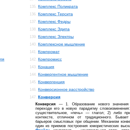
Комплекс Поликрата
135.
Комплекс Терсита
136.
Комплекс Федры
137.
Комплекс Эдипа
138.
Комплекс Электры
139.
Комплексное мышление
140.
Компромат
141.
ля
Компромисс
142.
Конация
143.
Конвергентное мышление
144.
Конвергенция
145.
Конверсионное расстройство
146.
Конверсия
147.
Конверсия
— 1. Образование нового значения 
переходе его в новую парадигму словоизменения
существительное, «печь» — глагол; 2) либо пр
контексте, отличном от традиционного. Бывает
барьеров смысловых при общении. Механизм конве
один из приемов построения юмористических выск