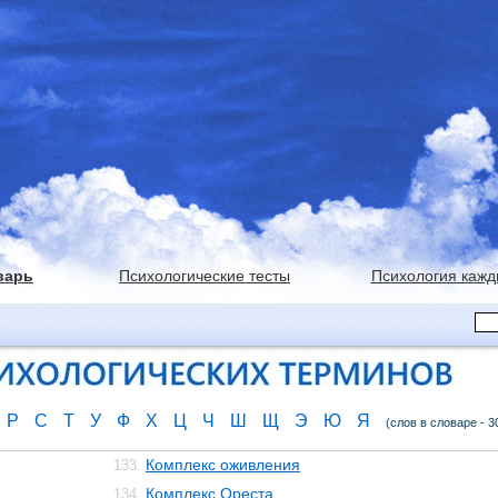
варь
Психологические тесты
Психология кажд
Р
С
Т
У
Ф
Х
Ц
Ч
Ш
Щ
Э
Ю
Я
(слов в словаре - 3
Комплекс оживления
133.
Комплекс Ореста
134.