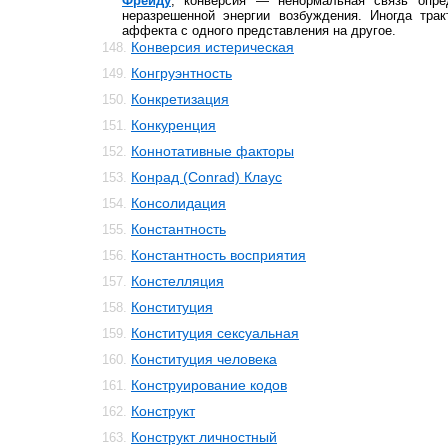
Фрейду
, конверсия — ненормальная связь опре
неразрешенной энергии возбуждения. Иногда трак
аффекта с одного представления на другое.
Конверсия истерическая
148.
Конгруэнтность
149.
Конкретизация
150.
Конкуренция
151.
Коннотативные факторы
152.
Конрад (Conrad) Клаус
153.
Консолидация
154.
Константность
155.
Константность восприятия
156.
Констелляция
157.
Конституция
158.
Конституция сексуальная
159.
Конституция человека
160.
Конструирование кодов
161.
Конструкт
162.
Конструкт личностный
163.