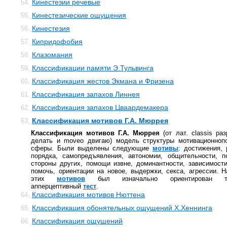
Кинестезии речевые
54.
Кинестезические ощущения
55.
Кинестезия
56.
Кипридофобия
57.
Клазомания
58.
Классификации памяти Э.Тульвинга
59.
Классификация жестов Экмана и Фризена
60.
Классификация запахов Линнея
61.
Классификация запахов Цваардемакера
62.
Классификация мотивов Г.А. Мюррея
63.
Классификация мотивов Г.А. Мюррея
(от лат. classis ра
делать и moveo двигаю) модель структуры мотивационнопо
сферы. Были выделены следующие
мотивы
: достижения, 
порядка, самопредъявления, автономии, общительности, п
стороны других, помощи извне, доминантности, зависимости
помочь, ориентации на новое, выдержки, секса, агрессии. 
этих
мотивов
был изначально ориентирован тем
апперцептивный
тест
.
Классификация мотивов Нюттена
64.
Классификация обонятельных ощущений Х.Хеннинга
65.
Классификация ощущений
66.