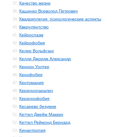
Качество жизни
37.
Кащенко Всеволод Петрович
38.
Квадриплегия: психологические аспекты
39.
Кверулянтство
40.
Кейроспазм
41.
Кейрофобия
42.
Келер Вольфганг
43.
Келли Джордж Александр
44.
Кеннон Уолтер
45.
Кенофобия
46.
Кентомания
47.
Кераунопаралич
48.
Кераунофобия
49.
Кесарево безумие
50.
Кеттел Джейм Маккин
51.
Кеттел Реймонд Бернард
52.
Кинантропия
53.