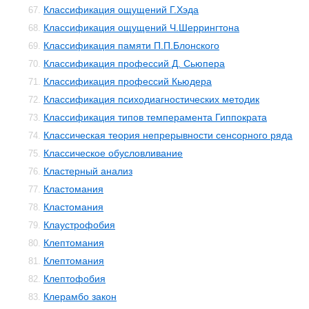
Классификация ощущений Г.Хэда
67.
Классификация ощущений Ч.Шеррингтона
68.
Классификация памяти П.П.Блонского
69.
Классификация профессий Д. Сьюпера
70.
Классификация профессий Кьюдера
71.
Классификация психодиагностических методик
72.
Классификация типов темперамента Гиппократа
73.
Классическая теория непрерывности сенсорного ряда
74.
Классическое обусловливание
75.
Кластерный анализ
76.
Кластомания
77.
Кластомания
78.
Клаустрофобия
79.
Клептомания
80.
Клептомания
81.
Клептофобия
82.
Клерамбо закон
83.