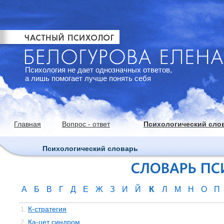
Психология не дает однозначных ответов,
а лишь помогает лучше понять себя
Главная
Вопрос - ответ
Психологический сло
Психологический словарь
К
А
Б
В
Г
Д
Е
Ж
З
И
Й
Л
М
Н
О
П
К-стратегия
1.
Ка-цет синдром
2.