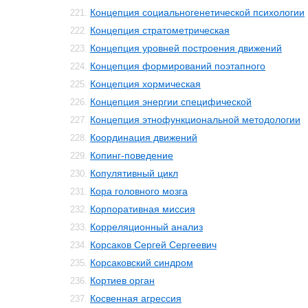
Концепция социальногенетической психологии
221.
Концепция стратометрическая
222.
Концепция уровней построения движений
223.
Концепция формирований поэтапного
224.
Концепция хормическая
225.
Концепция энергии специфической
226.
Концепция этнофункциональной методологии
227.
Координация движений
228.
Копинг-поведение
229.
Копулятивный цикл
230.
Кора головного мозга
231.
Корпоративная миссия
232.
Корреляционный анализ
233.
Корсаков Сергей Сергеевич
234.
Корсаковский синдром
235.
Кортиев орган
236.
Косвенная агрессия
237.