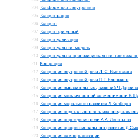
Конформность внутренняя
204.
Концентрация
205.
Концепт
206.
Концепт фигурный
207.
Концептуализация
208.
Концептуальная модель
209.
Концептуально-пропозициональная гипотеза 
210.
Концепция
211.
Концепция внутренней речи Л. С. Выготского
212.
Концепция внутренней речи П.П.Блонского
213.
Концепция выразительных движений Ч.Дарвин
214.
Концепция межличностной совместимости В.Ш
215.
Концепция морального развития Л.Колберга
216.
Концепция подетального анализа представлен
217.
Концепция порождения речи А.А. Леонтьева
218.
Концепция профессионального развития Д.Сь
219.
Концепция самоорганизации
220.