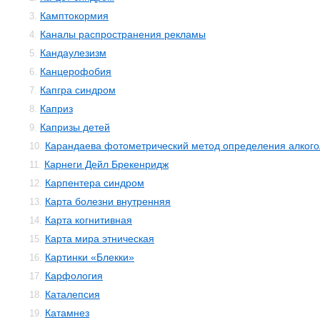
Камптокормия
3.
Каналы распространения рекламы
4.
Кандаулезизм
5.
Канцерофобия
6.
Капгра синдром
7.
Каприз
8.
Капризы детей
9.
Карандаева фотометрический метод определения алкого
10.
Карнеги Дейл Брекенридж
11.
Карпентера синдром
12.
Карта болезни внутренняя
13.
Карта когнитивная
14.
Карта мира этническая
15.
Картинки «Блекки»
16.
Карфология
17.
Каталепсия
18.
Катамнез
19.