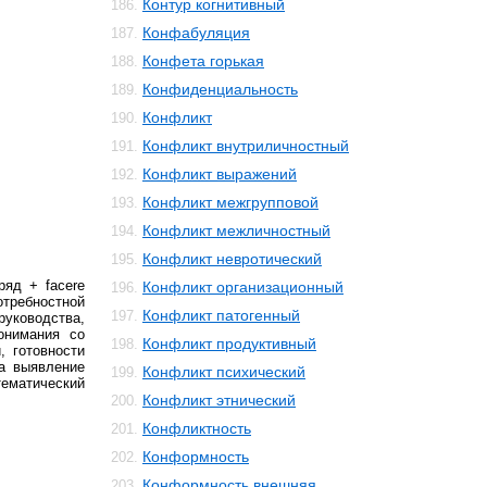
Контур когнитивный
186.
Конфабуляция
187.
Конфета горькая
188.
Конфиденциальность
189.
Конфликт
190.
Конфликт внутриличностный
191.
Конфликт выражений
192.
Конфликт межгрупповой
193.
Конфликт межличностный
194.
Конфликт невротический
195.
зряд + facere
Конфликт организационный
196.
требностной
Конфликт патогенный
197.
руководства,
онимания со
Конфликт продуктивный
198.
, готовности
На выявление
Конфликт психический
199.
атический
Конфликт этнический
200.
Конфликтность
201.
Конформность
202.
Конформность внешняя
203.