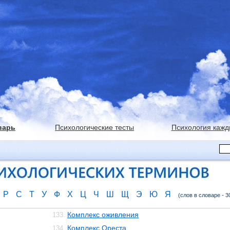
варь
Психологические тесты
Психология кажд
Р
С
Т
У
Ф
Х
Ц
Ч
Ш
Щ
Э
Ю
Я
(слов в словаре - 3
Комплекс оживления
133.
Комплекс Ореста
134.