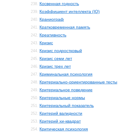
Косвенная годность
238.
Коэффициент интеллекта (IQ)
239.
Краниограф
240.
Кратковременная память
241.
Креативность
242.
Кризис
243.
Кризис подростковый
244.
Кризис семи лет
245.
Кризис трех лет
246.
Криминальная психология
247.
Критериально-ориентированные тесты
248.
Критериальное поведение
249.
Критериальные нормы
250.
Критериальный показатель
251.
Критерий валидности
252.
Критерий хи-квадрат
253.
Критическая психология
254.