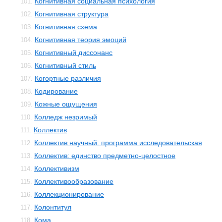
Когнитивная социальная психология
101.
Когнитивная структура
102.
Когнитивная схема
103.
Когнитивная теория эмоций
104.
Когнитивный диссонанс
105.
Когнитивный стиль
106.
Когортные различия
107.
Кодирование
108.
Кожные ощущения
109.
Колледж незримый
110.
Коллектив
111.
Коллектив научный: программа исследовательская
112.
Коллектив: единство предметно-целостное
113.
Коллективизм
114.
Коллективообразование
115.
Коллекционирование
116.
Колонтитул
117.
Кома
118.