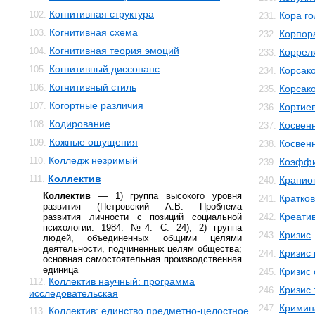
Когнитивная структура
102.
Кора го
231.
Когнитивная схема
103.
Корпор
232.
Когнитивная теория эмоций
104.
Коррел
233.
Когнитивный диссонанс
105.
Корсак
234.
Когнитивный стиль
106.
Корсак
235.
Когортные различия
107.
Кортиев
236.
Кодирование
108.
Косвен
237.
Кожные ощущения
109.
Косвенн
238.
Колледж незримый
110.
Коэффи
239.
Коллектив
111.
Кранио
240.
Коллектив
— 1) группа высокого уровня
Кратко
241.
развития (Петровский А.В. Проблема
Креати
развития личности с позиций социальной
242.
психологии. 1984. №4. С. 24); 2) группа
Кризис
243.
людей, объединенных общими целями
деятельности, подчиненных целям общества;
Кризис
244.
основная самостоятельная производственная
единица
Кризис 
245.
Коллектив научный: программа
112.
Кризис 
246.
исследовательская
Кримин
247.
Коллектив: единство предметно-целостное
113.