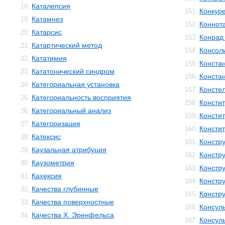
Каталепсия
18.
Конкур
151.
Катамнез
19.
Коннот
152.
Катарсис
20.
Конрад 
153.
Катартический метод
21.
Консол
154.
Кататимия
22.
Конста
155.
Кататонический синдром
23.
Конста
156.
Категориальная установка
24.
Консте
157.
Категориальность восприятия
25.
Консти
158.
Категориальный анализ
26.
Консти
159.
Категоризация
27.
Консти
160.
Катексис
28.
Констр
161.
Каузальная атрибуция
29.
Констру
162.
Каузометрия
30.
Констр
163.
Кахексия
31.
Констр
164.
Качества глубинные
32.
Констр
165.
Качества поверхностные
33.
Консул
166.
Качества Х. Эренфельса
34.
Консул
167.