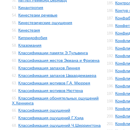
Кеттел Реймонд Бернард
52.
Контро
185.
Кинантропия
53.
Контур 
186.
Кинестезии речевые
54.
Конфаб
187.
Кинестезические ощущения
55.
Конфет
188.
Кинестезия
56.
Конфид
189.
Кипридофобия
57.
Конфли
190.
Клазомания
58.
Конфли
191.
Классификации памяти Э.Тульвинга
59.
Конфли
192.
Классификация жестов Экмана и Фризена
60.
Конфли
193.
Классификация запахов Линнея
61.
Конфли
194.
Классификация запахов Цваардемакера
62.
Конфли
195.
Классификация мотивов Г.А. Мюррея
63.
Конфли
196.
Классификация мотивов Нюттена
64.
Конфли
197.
Классификация обонятельных ощущений
65.
Конфли
198.
Х.Хеннинга
Конфли
199.
Классификация ощущений
66.
Конфли
200.
Классификация ощущений Г.Хэда
67.
Конфли
201.
Классификация ощущений Ч.Шеррингтона
68.