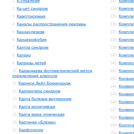
К-стратегия
Компле
1.
133.
Ка-цет синдром
Компле
2.
134.
Камптокормия
Компле
3.
135.
Каналы распространения рекламы
Компле
4.
136.
Кандаулезизм
Компле
5.
137.
Канцерофобия
Компле
6.
138.
Капгра синдром
Компле
7.
139.
Каприз
Компле
8.
140.
Капризы детей
Компро
9.
141.
Карандаева фотометрический метод
Компро
10.
142.
определения алкоголя
Конаци
143.
Карнеги Дейл Брекенридж
11.
Конвер
144.
Карпентера синдром
12.
Конвер
145.
Карта болезни внутренняя
13.
Конвер
146.
Карта когнитивная
14.
Конвер
147.
Карта мира этническая
15.
Конвер
148.
Картинки «Блекки»
16.
Конгруэ
149.
Карфология
17.
Конкре
150.