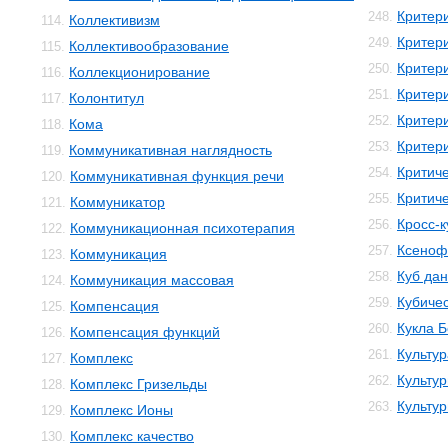
Критер
248.
Коллективизм
114.
Критер
249.
Коллективообразование
115.
Критер
250.
Коллекционирование
116.
Критер
251.
Колонтитул
117.
Критер
252.
Кома
118.
Критери
253.
Коммуникативная наглядность
119.
Критич
254.
Коммуникативная функция речи
120.
Критич
255.
Коммуникатор
121.
Кросс-к
256.
Коммуникационная психотерапия
122.
Ксеноф
257.
Коммуникация
123.
Куб да
258.
Коммуникация массовая
124.
Кубичес
259.
Компенсация
125.
Кукла 
260.
Компенсация функций
126.
Культур
261.
Комплекс
127.
Культур
262.
Комплекс Гризельды
128.
Культу
263.
Комплекс Ионы
129.
Комплекс качество
130.