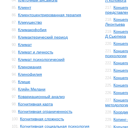
Клеточный ансамбль
84.
Л.Колберга
Клиент
Концеп
85.
217.
представле
Клиентоцентрированная терапия
86.
Концеп
218.
Кликушество
87.
Леонтьева
Климакофобия
88.
Концеп
219.
Д.Сьюпера
Климактерический период
89.
Концеп
220.
Климат
90.
Концеп
221.
Климат и личность
91.
психологии
Климат психологический
92.
Концеп
222.
Клиномания
93.
Концеп
223.
Клинофилия
94.
Концеп
224.
Клише
95.
Концеп
225.
Кляйн Мелани
96.
Концеп
226.
Ковариационный анализ
97.
Концеп
227.
Когнитивная карта
98.
методологи
Когнитивная ограниченность
99.
Коорди
228.
Когнитивная сложность
100.
Копинг
229.
Когнитивная социальная психология
101.
Копуля
230.