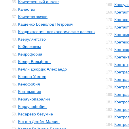
Качественный анализ
35.
Консул
168.
Качество
36.
Контакт
169.
Качество жизни
37.
Контак
170.
Кащенко Всеволод Петрович
38.
Контак
171.
Квадриплегия: психологические аспекты
39.
Контам
172.
Кверулянтство
40.
Контекс
173.
Кейроспазм
41.
Контек
174.
Кейрофобия
42.
Контен
175.
Келер Вольфганг
43.
Контр-
176.
Келли Джордж Александр
44.
Контра
177.
Кеннон Уолтер
45.
Контра
178.
Кенофобия
46.
Контра
179.
Кентомания
47.
Контра
180.
Кераунопаралич
48.
Контро
181.
Кераунофобия
49.
Контро
182.
Кесарево безумие
50.
Контро
183.
Кеттел Джейм Маккин
51.
Контро
184.