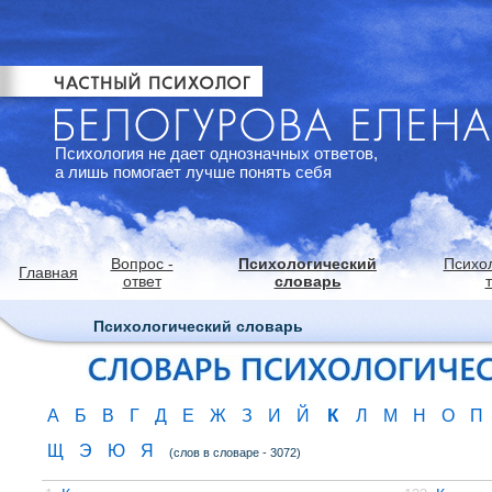
Психология не дает однозначных ответов,
а лишь помогает лучше понять себя
Вопрос -
Психологический
Психо
Главная
ответ
словарь
Психологический словарь
К
А
Б
В
Г
Д
Е
Ж
З
И
Й
Л
М
Н
О
П
Щ
Э
Ю
Я
(слов в словаре - 3072)