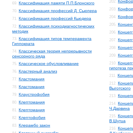
Конфор
202.
Классификация памяти П.П.Блонского
69.
Конфор
203.
Классификация профессий Д. Сьюпера
70.
Конфор
204.
Классификация профессий Кьюдера
71.
Концен
205.
Классификация психодиагностических
72.
методик
Концеп
206.
Классификация типов темперамента
73.
Концеп
207.
Гиппократа
Концеп
208.
Классическая теория непрерывности
74.
Концеп
209.
сенсорного ряда
Концеп
210.
Классическое обусловливание
75.
гипотеза п
Кластерный анализ
76.
Концеп
211.
Кластомания
77.
Концепц
212.
Кластомания
78.
Выготского
Клаустрофобия
79.
Концеп
213.
Клептомания
80.
Концеп
214.
Ч.Дарвина
Клептомания
81.
Концеп
215.
Клептофобия
82.
В.Шутца
Клерамбо закон
83.
Концеп
216.