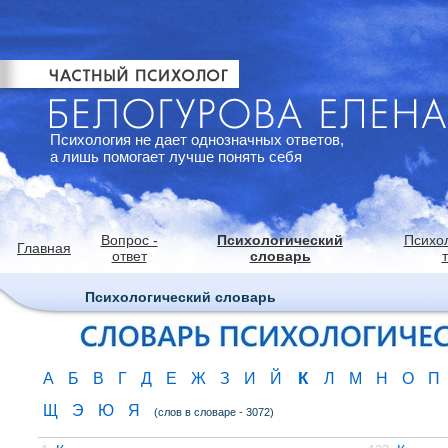
Психология не дает однозначных ответов,
а лишь помогает лучше понять себя
Вопрос -
Психологический
Психо
Главная
ответ
словарь
Психологический словарь
К
А
Б
В
Г
Д
Е
Ж
З
И
Й
Л
М
Н
О
П
Щ
Э
Ю
Я
(слов в словаре - 3072)