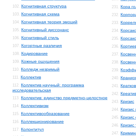
Когнитивная структура
102.
Кора го
231.
Когнитивная схема
103.
Корпор
232.
Когнитивная теория эмоций
104.
Коррел
233.
Когнитивный диссонанс
105.
Корсак
234.
Когнитивный стиль
106.
Корсак
235.
Когортные различия
107.
Кортиев
236.
Кодирование
108.
Косвен
237.
Кожные ощущения
109.
Косвенн
238.
Колледж незримый
110.
Коэффи
239.
Коллектив
111.
Кранио
240.
Коллектив научный: программа
112.
Кратко
241.
исследовательская
Креати
242.
Коллектив: единство предметно-целостное
113.
Кризис
243.
Коллективизм
114.
Кризис
244.
Коллективообразование
115.
Кризис 
245.
Коллекционирование
116.
Кризис 
246.
Колонтитул
117.
Кримин
247.