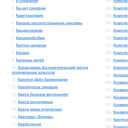
К-стратегия
Компле
1.
133.
Ка-цет синдром
Компле
2.
134.
Камптокормия
Компле
3.
135.
Каналы распространения рекламы
Компле
4.
136.
Кандаулезизм
Компле
5.
137.
Канцерофобия
Компле
6.
138.
Капгра синдром
Компле
7.
139.
Каприз
Компле
8.
140.
Капризы детей
Компро
9.
141.
Карандаева фотометрический метод
Компро
10.
142.
определения алкоголя
Конаци
143.
Карнеги Дейл Брекенридж
11.
Конвер
144.
Карпентера синдром
12.
Конвер
145.
Карта болезни внутренняя
13.
Конвер
146.
Карта когнитивная
14.
Конвер
147.
Карта мира этническая
15.
Конвер
148.
Картинки «Блекки»
16.
Конгруэ
149.
Карфология
17.
Конкре
150.