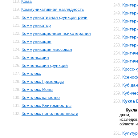
Кома
118.
Критер
248.
Коммуникативная наглядность
119.
Критер
249.
Коммуникативная функция речи
120.
Критер
250.
Коммуникатор
121.
Критер
251.
Коммуникационная психотерапия
122.
Критер
252.
Коммуникация
123.
Критери
253.
Коммуникация массовая
124.
Критич
254.
Компенсация
125.
Критич
255.
Компенсация функций
126.
Кросс-к
256.
Комплекс
127.
Ксеноф
257.
Комплекс Гризельды
128.
Куб да
258.
Комплекс Ионы
129.
Кубичес
259.
Комплекс качество
130.
Кукла 
260.
Комплекс Клитемнестры
131.
Кукла
Комплекс неполноценности
132.
дном, 
исслед
области и
Культур
261.