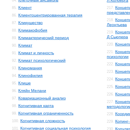
Клеточный ансамбль
84.
Л.Колберга
Клиент
Концеп
85.
217.
представле
Клиентоцентрированная терапия
86.
Концеп
218.
Кликушество
87.
Леонтьева
Климакофобия
88.
Концеп
219.
Д.Сьюпера
Климактерический период
89.
Концеп
220.
Климат
90.
Концеп
221.
Климат и личность
91.
психологии
Климат психологический
92.
Концеп
222.
Клиномания
93.
Концеп
223.
Клинофилия
94.
Концеп
224.
Клише
95.
Концеп
225.
Кляйн Мелани
96.
Концеп
226.
Ковариационный анализ
97.
Концеп
227.
Когнитивная карта
98.
методологи
Когнитивная ограниченность
99.
Коорди
228.
Когнитивная сложность
100.
Копинг
229.
Когнитивная социальная психология
101.
Копуля
230.