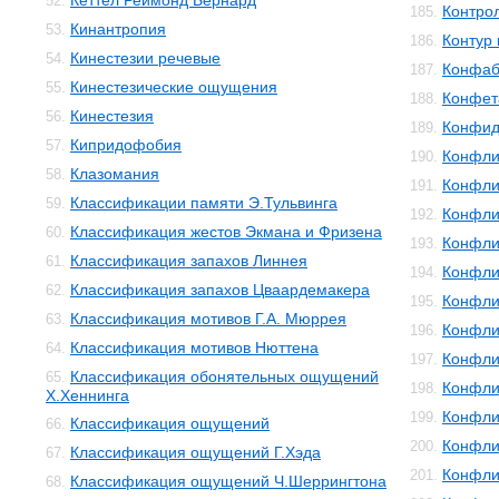
Кеттел Реймонд Бернард
52.
Контро
185.
Кинантропия
53.
Контур 
186.
Кинестезии речевые
54.
Конфаб
187.
Кинестезические ощущения
55.
Конфет
188.
Кинестезия
56.
Конфид
189.
Кипридофобия
57.
Конфли
190.
Клазомания
58.
Конфли
191.
Классификации памяти Э.Тульвинга
59.
Конфли
192.
Классификация жестов Экмана и Фризена
60.
Конфли
193.
Классификация запахов Линнея
61.
Конфли
194.
Классификация запахов Цваардемакера
62.
Конфли
195.
Классификация мотивов Г.А. Мюррея
63.
Конфли
196.
Классификация мотивов Нюттена
64.
Конфли
197.
Классификация обонятельных ощущений
65.
Конфли
198.
Х.Хеннинга
Конфли
199.
Классификация ощущений
66.
Конфли
200.
Классификация ощущений Г.Хэда
67.
Конфли
201.
Классификация ощущений Ч.Шеррингтона
68.