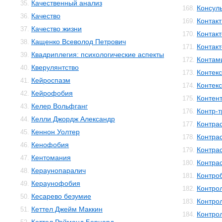
Качественный анализ
35.
Консул
168.
Качество
36.
Контакт
169.
Качество жизни
37.
Контак
170.
Кащенко Всеволод Петрович
38.
Контак
171.
Квадриплегия: психологические аспекты
39.
Контам
172.
Кверулянтство
40.
Контекс
173.
Кейроспазм
41.
Контек
174.
Кейрофобия
42.
Контен
175.
Келер Вольфганг
43.
Контр-
176.
Келли Джордж Александр
44.
Контра
177.
Кеннон Уолтер
45.
Контра
178.
Кенофобия
46.
Контра
179.
Кентомания
47.
Контра
180.
Кераунопаралич
48.
Контро
181.
Кераунофобия
49.
Контро
182.
Кесарево безумие
50.
Контро
183.
Кеттел Джейм Маккин
51.
Контро
184.