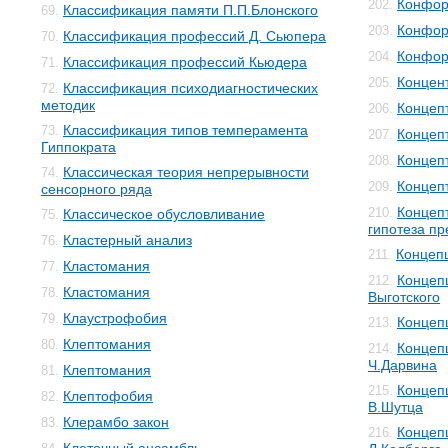
Конфор
202.
Классификация памяти П.П.Блонского
69.
Конфор
203.
Классификация профессий Д. Сьюпера
70.
Конфор
204.
Классификация профессий Кьюдера
71.
Концен
205.
Классификация психодиагностических
72.
методик
Концеп
206.
Классификация типов темперамента
73.
Концеп
207.
Гиппократа
Концеп
208.
Классическая теория непрерывности
74.
Концеп
209.
сенсорного ряда
Концеп
210.
Классическое обусловливание
75.
гипотеза п
Кластерный анализ
76.
Концеп
211.
Кластомания
77.
Концепц
212.
Кластомания
78.
Выготского
Клаустрофобия
79.
Концеп
213.
Клептомания
80.
Концеп
214.
Ч.Дарвина
Клептомания
81.
Концеп
215.
Клептофобия
82.
В.Шутца
Клерамбо закон
83.
Концеп
216.