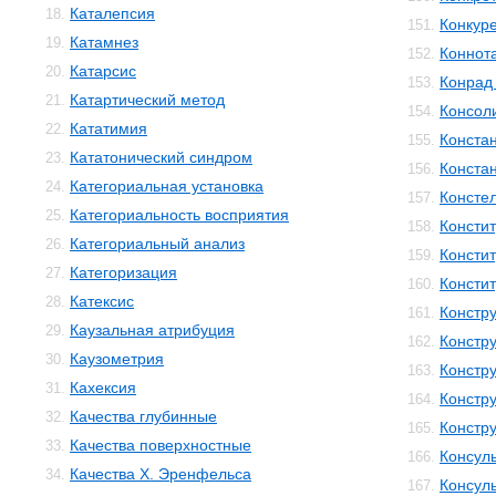
Каталепсия
18.
Конкур
151.
Катамнез
19.
Коннот
152.
Катарсис
20.
Конрад 
153.
Катартический метод
21.
Консол
154.
Кататимия
22.
Конста
155.
Кататонический синдром
23.
Конста
156.
Категориальная установка
24.
Консте
157.
Категориальность восприятия
25.
Консти
158.
Категориальный анализ
26.
Консти
159.
Категоризация
27.
Консти
160.
Катексис
28.
Констр
161.
Каузальная атрибуция
29.
Констру
162.
Каузометрия
30.
Констр
163.
Кахексия
31.
Констр
164.
Качества глубинные
32.
Констр
165.
Качества поверхностные
33.
Консул
166.
Качества Х. Эренфельса
34.
Консул
167.