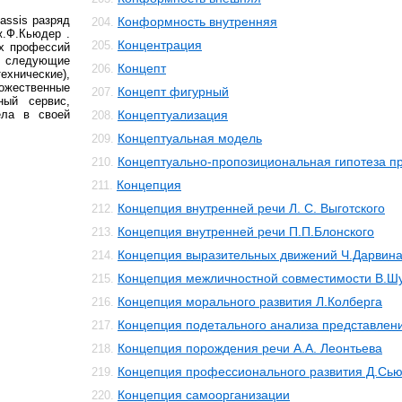
lassis разряд
Конформность внутренняя
204.
ж.Ф.Кьюдер .
Концентрация
205.
х профессий
ы следующие
Концепт
206.
ехнические),
ожественные
Концепт фигурный
207.
ный сервис,
ела в своей
Концептуализация
208.
Концептуальная модель
209.
Концептуально-пропозициональная гипотеза 
210.
Концепция
211.
Концепция внутренней речи Л. С. Выготского
212.
Концепция внутренней речи П.П.Блонского
213.
Концепция выразительных движений Ч.Дарвин
214.
Концепция межличностной совместимости В.Ш
215.
Концепция морального развития Л.Колберга
216.
Концепция подетального анализа представлен
217.
Концепция порождения речи А.А. Леонтьева
218.
Концепция профессионального развития Д.Сь
219.
Концепция самоорганизации
220.