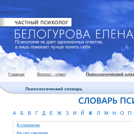
Психология не дает однозначных ответов,
а лишь помогает лучше понять себя
Главная
Вопрос - ответ
Психологический сло
Психологический словарь
К
А
Б
В
Г
Д
Е
Ж
З
И
Й
Л
М
Н
О
П
К-стратегия
1.
Ка-цет синдром
2.