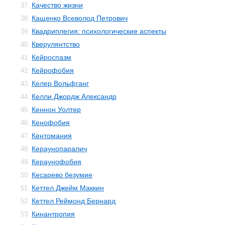
Качество жизни
37.
Кащенко Всеволод Петрович
38.
Квадриплегия: психологические аспекты
39.
Кверулянтство
40.
Кейроспазм
41.
Кейрофобия
42.
Келер Вольфганг
43.
Келли Джордж Александр
44.
Кеннон Уолтер
45.
Кенофобия
46.
Кентомания
47.
Кераунопаралич
48.
Кераунофобия
49.
Кесарево безумие
50.
Кеттел Джейм Маккин
51.
Кеттел Реймонд Бернард
52.
Кинантропия
53.