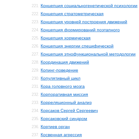
Концепция социальногенетической психологии
221.
Концепция стратометрическая
222.
Концепция уровней построения движений
223.
Концепция формирований поэтапного
224.
Концепция хормическая
225.
Концепция энергии специфической
226.
Концепция этнофункциональной методологии
227.
Координация движений
228.
Копинг-поведение
229.
Копулятивный цикл
230.
Кора головного мозга
231.
Корпоративная миссия
232.
Корреляционный анализ
233.
Корсаков Сергей Сергеевич
234.
Корсаковский синдром
235.
Кортиев орган
236.
Косвенная агрессия
237.