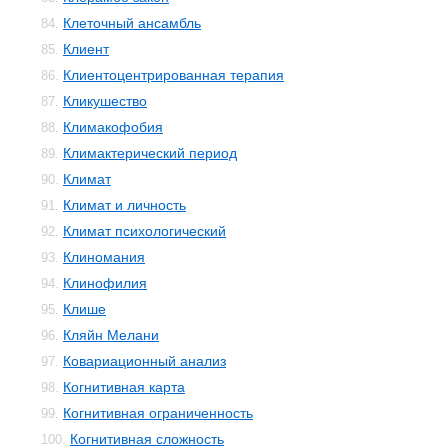
Клеточный ансамбль
84.
Клиент
85.
Клиентоцентрированная терапия
86.
Кликушество
87.
Климакофобия
88.
Климактерический период
89.
Климат
90.
Климат и личность
91.
Климат психологический
92.
Клиномания
93.
Клинофилия
94.
Клише
95.
Кляйн Мелани
96.
Ковариационный анализ
97.
Когнитивная карта
98.
Когнитивная ограниченность
99.
Когнитивная сложность
100.