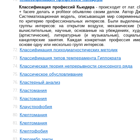
Классификация профессий Кьюдера
- происходит от лат. c
+ facere делать и profiteor объявляю своим делом. Автор Д
Систематизационная модель, описывающая мир современны
по критерию профессиональных интересов. Были выделен
группы интересов: на открытом воздухе, механические (т
вычислительные, научные, основанные на убеждениях, худ
(артистические), литературные (и музыкальные), социаль
канцелярские занятия. Каждая конкретная профессия им
основе одну или несколько групп интересов.
Классификация психодиагностических методик
72.
Классификация типов темперамента Гиппократа
73.
Классическая теория непрерывности сенсорного ряда
74.
Классическое обусловливание
75.
Кластерный анализ
76.
Кластомания
77.
Кластомания
78.
Клаустрофобия
79.
Клептомания
80.
Клептомания
81.
Клептофобия
82.
Клерамбо закон
83.