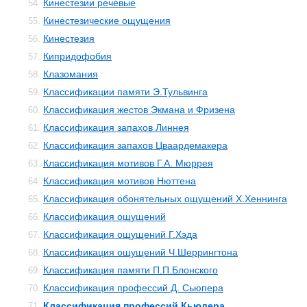
Кинестезии речевые
54.
Кинестезические ощущения
55.
Кинестезия
56.
Кипридофобия
57.
Клазомания
58.
Классификации памяти Э.Тульвинга
59.
Классификация жестов Экмана и Фризена
60.
Классификация запахов Линнея
61.
Классификация запахов Цваардемакера
62.
Классификация мотивов Г.А. Мюррея
63.
Классификация мотивов Нюттена
64.
Классификация обонятельных ощущений Х.Хеннинга
65.
Классификация ощущений
66.
Классификация ощущений Г.Хэда
67.
Классификация ощущений Ч.Шеррингтона
68.
Классификация памяти П.П.Блонского
69.
Классификация профессий Д. Сьюпера
70.
Классификация профессий Кьюдера
71.