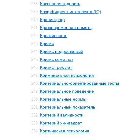
Косвенная годность
238.
Коэффициент интеллекта (IQ)
239.
Краниограф
240.
Кратковременная память
241.
Креативность
242.
Кризис
243.
Кризис подростковый
244.
Кризис семи лет
245.
Кризис трех лет
246.
Криминальная психология
247.
Критериально-ориентированные тесты
248.
Критериальное поведение
249.
Критериальные нормы
250.
Критериальный показатель
251.
Критерий валидности
252.
Критерий хи-квадрат
253.
Критическая психология
254.