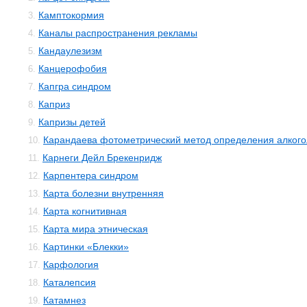
Камптокормия
3.
Каналы распространения рекламы
4.
Кандаулезизм
5.
Канцерофобия
6.
Капгра синдром
7.
Каприз
8.
Капризы детей
9.
Карандаева фотометрический метод определения алкого
10.
Карнеги Дейл Брекенридж
11.
Карпентера синдром
12.
Карта болезни внутренняя
13.
Карта когнитивная
14.
Карта мира этническая
15.
Картинки «Блекки»
16.
Карфология
17.
Каталепсия
18.
Катамнез
19.