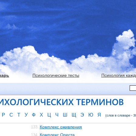
варь
Психологические тесты
Психология кажд
Р
С
Т
У
Ф
Х
Ц
Ч
Ш
Щ
Э
Ю
Я
(слов в словаре - 3
Комплекс оживления
133.
Комплекс Ореста
134.