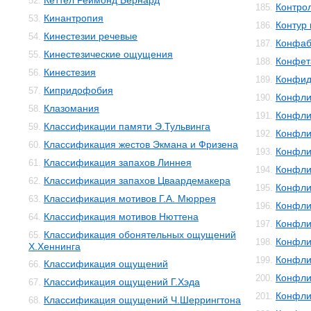
Кеттел Реймонд Бернард
52.
Контро
185.
Кинантропия
53.
Контур 
186.
Кинестезии речевые
54.
Конфаб
187.
Кинестезические ощущения
55.
Конфет
188.
Кинестезия
56.
Конфид
189.
Кипридофобия
57.
Конфли
190.
Клазомания
58.
Конфли
191.
Классификации памяти Э.Тульвинга
59.
Конфли
192.
Классификация жестов Экмана и Фризена
60.
Конфли
193.
Классификация запахов Линнея
61.
Конфли
194.
Классификация запахов Цваардемакера
62.
Конфли
195.
Классификация мотивов Г.А. Мюррея
63.
Конфли
196.
Классификация мотивов Нюттена
64.
Конфли
197.
Классификация обонятельных ощущений
65.
Конфли
198.
Х.Хеннинга
Конфли
199.
Классификация ощущений
66.
Конфли
200.
Классификация ощущений Г.Хэда
67.
Конфли
201.
Классификация ощущений Ч.Шеррингтона
68.