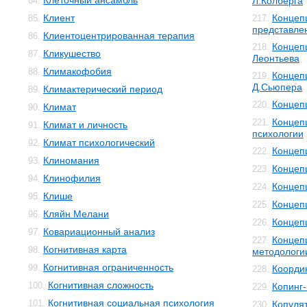
Клеточный ансамбль
84.
Л.Колберга
Клиент
Концеп
85.
217.
представле
Клиентоцентрированная терапия
86.
Концеп
218.
Кликушество
87.
Леонтьева
Климакофобия
88.
Концеп
219.
Д.Сьюпера
Климактерический период
89.
Концеп
220.
Климат
90.
Концеп
221.
Климат и личность
91.
психологии
Климат психологический
92.
Концеп
222.
Клиномания
93.
Концеп
223.
Клинофилия
94.
Концеп
224.
Клише
95.
Концеп
225.
Кляйн Мелани
96.
Концеп
226.
Ковариационный анализ
97.
Концеп
227.
Когнитивная карта
98.
методологи
Когнитивная ограниченность
99.
Коорди
228.
Когнитивная сложность
100.
Копинг
229.
Когнитивная социальная психология
101.
Копуля
230.