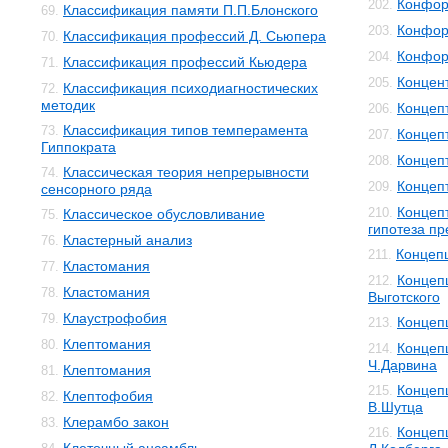
Конфор
202.
Классификация памяти П.П.Блонского
69.
Конфор
203.
Классификация профессий Д. Сьюпера
70.
Конфор
204.
Классификация профессий Кьюдера
71.
Концен
205.
Классификация психодиагностических
72.
методик
Концеп
206.
Классификация типов темперамента
73.
Концеп
207.
Гиппократа
Концеп
208.
Классическая теория непрерывности
74.
Концеп
209.
сенсорного ряда
Концеп
210.
Классическое обусловливание
75.
гипотеза п
Кластерный анализ
76.
Концеп
211.
Кластомания
77.
Концепц
212.
Кластомания
78.
Выготского
Клаустрофобия
79.
Концеп
213.
Клептомания
80.
Концеп
214.
Ч.Дарвина
Клептомания
81.
Концеп
215.
Клептофобия
82.
В.Шутца
Клерамбо закон
83.
Концеп
216.