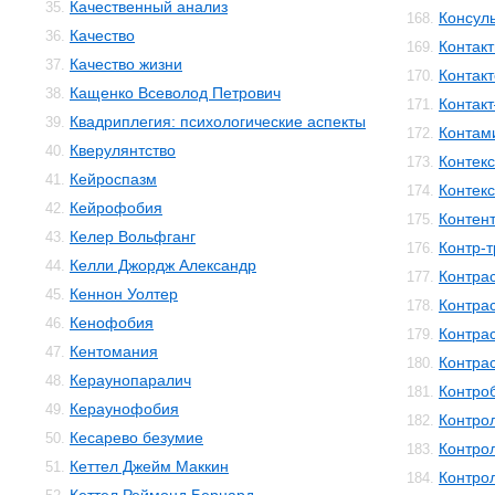
Качественный анализ
35.
Консул
168.
Качество
36.
Контакт
169.
Качество жизни
37.
Контак
170.
Кащенко Всеволод Петрович
38.
Контак
171.
Квадриплегия: психологические аспекты
39.
Контам
172.
Кверулянтство
40.
Контекс
173.
Кейроспазм
41.
Контек
174.
Кейрофобия
42.
Контен
175.
Келер Вольфганг
43.
Контр-
176.
Келли Джордж Александр
44.
Контра
177.
Кеннон Уолтер
45.
Контра
178.
Кенофобия
46.
Контра
179.
Кентомания
47.
Контра
180.
Кераунопаралич
48.
Контро
181.
Кераунофобия
49.
Контро
182.
Кесарево безумие
50.
Контро
183.
Кеттел Джейм Маккин
51.
Контро
184.