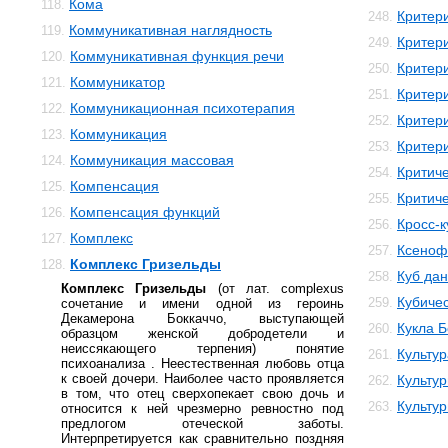
Кома
118.
Критер
248.
Коммуникативная наглядность
119.
Критер
249.
Коммуникативная функция речи
120.
Критер
250.
Коммуникатор
121.
Критер
251.
Коммуникационная психотерапия
122.
Критер
252.
Коммуникация
123.
Критери
253.
Коммуникация массовая
124.
Критич
254.
Компенсация
125.
Критич
255.
Компенсация функций
126.
Кросс-к
256.
Комплекс
127.
Ксеноф
257.
Комплекс Гризельды
128.
Куб да
258.
Комплекс Гризельды
(от лат. cоmplexus
Кубичес
259.
сочетание и имени одной из героинь
Декамерона Боккаччо, выступающей
Кукла 
260.
образцом женской добродетели и
неиссякающего терпения) понятие
Культур
261.
психоанализа . Неестественная любовь отца
к своей дочери. Наиболее часто проявляется
Культур
262.
в том, что отец сверхопекает свою дочь и
Культу
263.
относится к ней чрезмерно ревностно под
предлогом отеческой заботы.
Интерпретируется как сравнительно поздняя