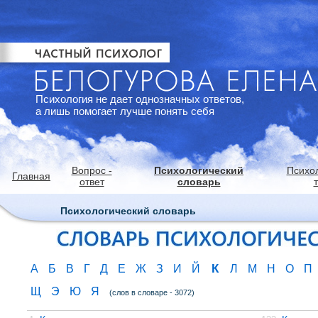
Психология не дает однозначных ответов,
а лишь помогает лучше понять себя
Вопрос -
Психологический
Психо
Главная
ответ
словарь
Психологический словарь
К
А
Б
В
Г
Д
Е
Ж
З
И
Й
Л
М
Н
О
П
Щ
Э
Ю
Я
(слов в словаре - 3072)