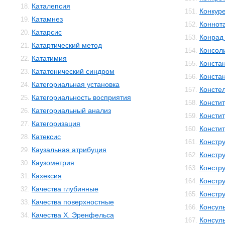
Каталепсия
18.
Конкур
151.
Катамнез
19.
Коннот
152.
Катарсис
20.
Конрад 
153.
Катартический метод
21.
Консол
154.
Кататимия
22.
Конста
155.
Кататонический синдром
23.
Конста
156.
Категориальная установка
24.
Консте
157.
Категориальность восприятия
25.
Консти
158.
Категориальный анализ
26.
Консти
159.
Категоризация
27.
Консти
160.
Катексис
28.
Констр
161.
Каузальная атрибуция
29.
Констру
162.
Каузометрия
30.
Констр
163.
Кахексия
31.
Констр
164.
Качества глубинные
32.
Констр
165.
Качества поверхностные
33.
Консул
166.
Качества Х. Эренфельса
34.
Консул
167.