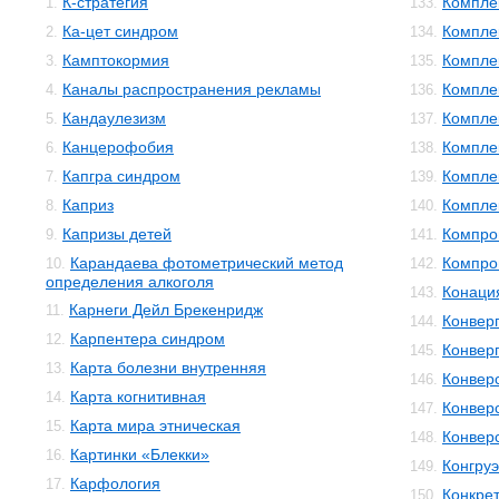
К-стратегия
Компле
1.
133.
Ка-цет синдром
Компле
2.
134.
Камптокормия
Компле
3.
135.
Каналы распространения рекламы
Компле
4.
136.
Кандаулезизм
Компле
5.
137.
Канцерофобия
Компле
6.
138.
Капгра синдром
Компле
7.
139.
Каприз
Компле
8.
140.
Капризы детей
Компро
9.
141.
Карандаева фотометрический метод
Компро
10.
142.
определения алкоголя
Конаци
143.
Карнеги Дейл Брекенридж
11.
Конвер
144.
Карпентера синдром
12.
Конвер
145.
Карта болезни внутренняя
13.
Конвер
146.
Карта когнитивная
14.
Конвер
147.
Карта мира этническая
15.
Конвер
148.
Картинки «Блекки»
16.
Конгруэ
149.
Карфология
17.
Конкре
150.