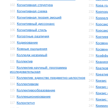
Когнитивная структура
102.
Кора го
231.
Когнитивная схема
103.
Корпор
232.
Когнитивная теория эмоций
104.
Коррел
233.
Когнитивный диссонанс
105.
Корсак
234.
Когнитивный стиль
106.
Корсак
235.
Когортные различия
107.
Кортиев
236.
Кодирование
108.
Косвен
237.
Кожные ощущения
109.
Косвенн
238.
Колледж незримый
110.
Коэффи
239.
Коллектив
111.
Кранио
240.
Коллектив научный: программа
112.
Кратко
241.
исследовательская
Креати
242.
Коллектив: единство предметно-целостное
113.
Кризис
243.
Коллективизм
114.
Кризис
244.
Коллективообразование
115.
Кризис 
245.
Коллекционирование
116.
Кризис 
246.
Колонтитул
117.
Кримин
247.