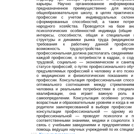
карьеры. Научно организованное информиров
предназначенное преимущественно для моло
общеобразовательную школу, в целях практичес
профессии с учетом индивидуальных склонн
сформированных способностей, а также потре
народного хозяйства. Проводится на базе ан
психологических особенностей индивида (общие
интересы, способности, общая и специальная п
структуры и динамики рынка труда (медицински
требования к работнику данной профессии,
возможность трудоустройства и обучени
профессиональная должна располагать сведениями 
каждой профессии, о потребности в кадрах, о со
трудовой, социально — экономическом и санита
статусе профессий; о путях профессионального обуч
предъявляемых профессией к человеку и его псих
о медицинских и физиологических показаниях и
профессии. Консультация профессиональная спосо
оптимального соотношения между стремления
человека и реальными потребностями в специали
квалификации, она играет важную роль в
самоопределении. Консультация особенно успеш
возрастным и образовательным уровням и когда в не
родители заинтересованной в выборе профессии
консультации профессиональной — одному из 
профессиональной — проводят психологи и пе
соответственными знаниями, медики и социологи.
связь с учебными заведениями и предприятиями с
помощь ведущих научных учреждений по их специа