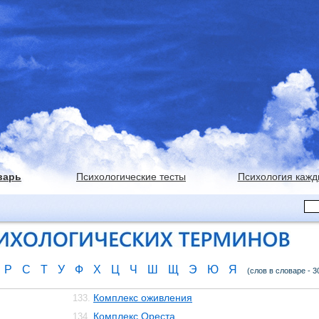
варь
Психологические тесты
Психология кажд
Р
С
Т
У
Ф
Х
Ц
Ч
Ш
Щ
Э
Ю
Я
(слов в словаре - 3
Комплекс оживления
133.
Комплекс Ореста
134.