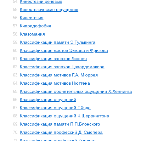
Кинестезии речевые
54.
Кинестезические ощущения
55.
Кинестезия
56.
Кипридофобия
57.
Клазомания
58.
Классификации памяти Э.Тульвинга
59.
Классификация жестов Экмана и Фризена
60.
Классификация запахов Линнея
61.
Классификация запахов Цваардемакера
62.
Классификация мотивов Г.А. Мюррея
63.
Классификация мотивов Нюттена
64.
Классификация обонятельных ощущений Х.Хеннинга
65.
Классификация ощущений
66.
Классификация ощущений Г.Хэда
67.
Классификация ощущений Ч.Шеррингтона
68.
Классификация памяти П.П.Блонского
69.
Классификация профессий Д. Сьюпера
70.
Классификация профессий Кьюдера
71.