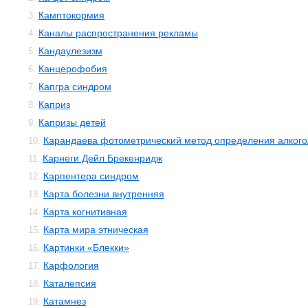
Камптокормия
3.
Каналы распространения рекламы
4.
Кандаулезизм
5.
Канцерофобия
6.
Капгра синдром
7.
Каприз
8.
Капризы детей
9.
Карандаева фотометрический метод определения алкого
10.
Карнеги Дейл Брекенридж
11.
Карпентера синдром
12.
Карта болезни внутренняя
13.
Карта когнитивная
14.
Карта мира этническая
15.
Картинки «Блекки»
16.
Карфология
17.
Каталепсия
18.
Катамнез
19.