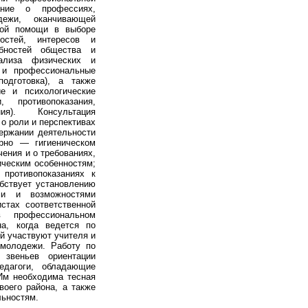
ание о профессиях,
дежи, оканчивающей
кой помощи в выборе
остей, интересов и
бностей общества и
ализа физических и
 и профессиональные
одготовка), а также
е и психологические
 противопоказания,
я). Консультация
о роли и перспективах
держании деятельности
рно — гигиеническом
ения и о требованиях,
ическим особенностям;
 противопоказаниях к
бствует установлению
ми и возможностями
стах соответственной
 профессиональном
на, когда ведется по
й участвуют учителя и
 молодежи. Работу по
звеньев ориентации
дагоги, обладающие
 Им необходима тесная
воего района, а также
льностям.