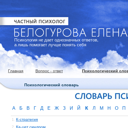
Психология не дает однозначных ответов,
а лишь помогает лучше понять себя
Главная
Вопрос - ответ
Психологический сло
Психологический словарь
К
А
Б
В
Г
Д
Е
Ж
З
И
Й
Л
М
Н
О
П
К-стратегия
1.
Ка-цет синдром
2.