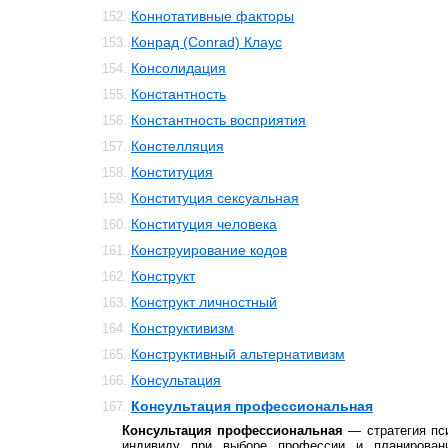
Коннотативные факторы
152.
Конрад (Conrad) Клаус
153.
Консолидация
154.
Константность
155.
Константность восприятия
156.
Констелляция
157.
Конституция
158.
Конституция сексуальная
159.
Конституция человека
160.
Конструирование кодов
161.
Конструкт
162.
Конструкт личностный
163.
Конструктивизм
164.
Конструктивный альтернативизм
165.
Консультация
166.
Консультация профессиональная
167.
Консультация профессиональная
— стратегия пс
индивиду при выборе профессии и планирован