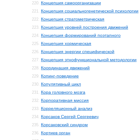
Концепция самоорганизации
220.
Концепция социальногенетической психологии
221.
Концепция стратометрическая
222.
Концепция уровней построения движений
223.
Концепция формирований поэтапного
224.
Концепция хормическая
225.
Концепция энергии специфической
226.
Концепция этнофункциональной методологии
227.
Координация движений
228.
Копинг-поведение
229.
Копулятивный цикл
230.
Кора головного мозга
231.
Корпоративная миссия
232.
Корреляционный анализ
233.
Корсаков Сергей Сергеевич
234.
Корсаковский синдром
235.
Кортиев орган
236.