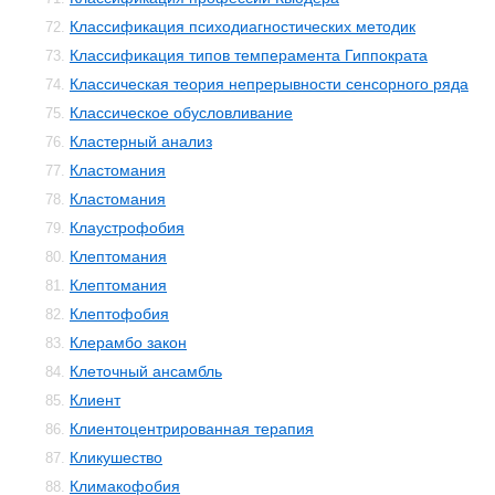
Классификация психодиагностических методик
72.
Классификация типов темперамента Гиппократа
73.
Классическая теория непрерывности сенсорного ряда
74.
Классическое обусловливание
75.
Кластерный анализ
76.
Кластомания
77.
Кластомания
78.
Клаустрофобия
79.
Клептомания
80.
Клептомания
81.
Клептофобия
82.
Клерамбо закон
83.
Клеточный ансамбль
84.
Клиент
85.
Клиентоцентрированная терапия
86.
Кликушество
87.
Климакофобия
88.