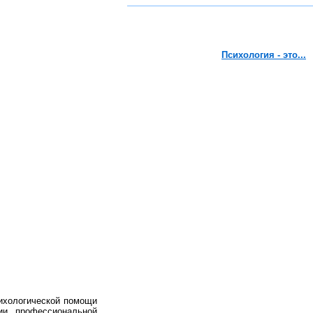
Психология - это...
ихологической помощи
ии профессиональной