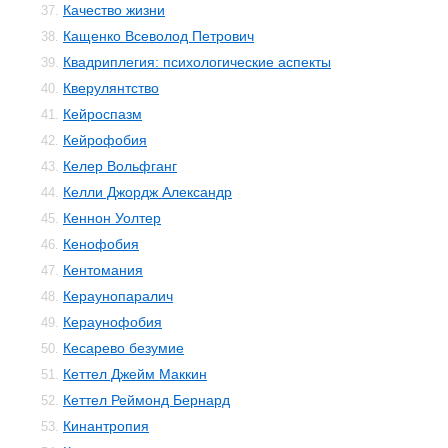
Качество жизни
37.
Кащенко Всеволод Петрович
38.
Квадриплегия: психологические аспекты
39.
Кверулянтство
40.
Кейроспазм
41.
Кейрофобия
42.
Келер Вольфганг
43.
Келли Джордж Александр
44.
Кеннон Уолтер
45.
Кенофобия
46.
Кентомания
47.
Кераунопаралич
48.
Кераунофобия
49.
Кесарево безумие
50.
Кеттел Джейм Маккин
51.
Кеттел Реймонд Бернард
52.
Кинантропия
53.