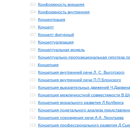
Конформность внешняя
203.
Конформность внутренняя
204.
Концентрация
205.
Концепт
206.
Концепт фигурный
207.
Концептуализация
208.
Концептуальная модель
209.
Концептуально-пропозициональная гипотеза 
210.
Концепция
211.
Концепция внутренней речи Л. С. Выготского
212.
Концепция внутренней речи П.П.Блонского
213.
Концепция выразительных движений Ч.Дарвин
214.
Концепция межличностной совместимости В.Ш
215.
Концепция морального развития Л.Колберга
216.
Концепция подетального анализа представлен
217.
Концепция порождения речи А.А. Леонтьева
218.
Концепция профессионального развития Д.Сь
219.