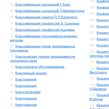
Конфор
202.
Классификация ощущений Г.Хэда
67.
Конфор
203.
Классификация ощущений Ч.Шеррингтона
68.
Конфор
204.
Классификация памяти П.П.Блонского
69.
Концен
205.
Классификация профессий Д. Сьюпера
70.
Концеп
206.
Классификация профессий Кьюдера
71.
Концеп
207.
Классификация психодиагностических
72.
Концеп
208.
методик
Концеп
209.
Классификация типов темперамента
73.
Гиппократа
Концеп
210.
гипотеза п
Классическая теория непрерывности
74.
сенсорного ряда
Концеп
211.
Классическое обусловливание
75.
Концепц
212.
Выготского
Кластерный анализ
76.
Концеп
213.
Кластомания
77.
Концеп
214.
Кластомания
78.
Ч.Дарвина
Клаустрофобия
79.
Концеп
215.
Клептомания
80.
В.Шутца
Клептомания
81.
Концеп
216.