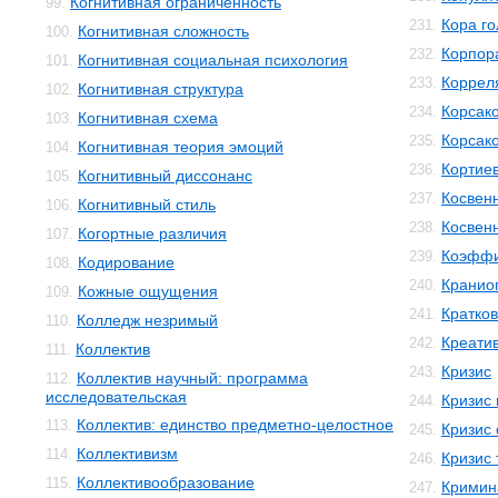
Когнитивная ограниченность
99.
Кора го
231.
Когнитивная сложность
100.
Корпор
232.
Когнитивная социальная психология
101.
Коррел
233.
Когнитивная структура
102.
Корсак
234.
Когнитивная схема
103.
Корсак
235.
Когнитивная теория эмоций
104.
Кортиев
236.
Когнитивный диссонанс
105.
Косвен
237.
Когнитивный стиль
106.
Косвенн
238.
Когортные различия
107.
Коэффи
239.
Кодирование
108.
Кранио
240.
Кожные ощущения
109.
Кратко
241.
Колледж незримый
110.
Креати
242.
Коллектив
111.
Кризис
243.
Коллектив научный: программа
112.
исследовательская
Кризис
244.
Коллектив: единство предметно-целостное
113.
Кризис 
245.
Коллективизм
114.
Кризис 
246.
Коллективообразование
115.
Кримин
247.