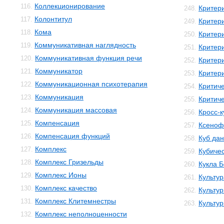
Коллекционирование
116.
Критер
248.
Колонтитул
117.
Критер
249.
Кома
118.
Критер
250.
Коммуникативная наглядность
119.
Критер
251.
Коммуникативная функция речи
120.
Критер
252.
Коммуникатор
121.
Критери
253.
Коммуникационная психотерапия
122.
Критич
254.
Коммуникация
123.
Критич
255.
Коммуникация массовая
124.
Кросс-к
256.
Компенсация
125.
Ксеноф
257.
Компенсация функций
126.
Куб да
258.
Комплекс
127.
Кубичес
259.
Комплекс Гризельды
128.
Кукла 
260.
Комплекс Ионы
129.
Культур
261.
Комплекс качество
130.
Культур
262.
Комплекс Клитемнестры
131.
Культу
263.
Комплекс неполноценности
132.