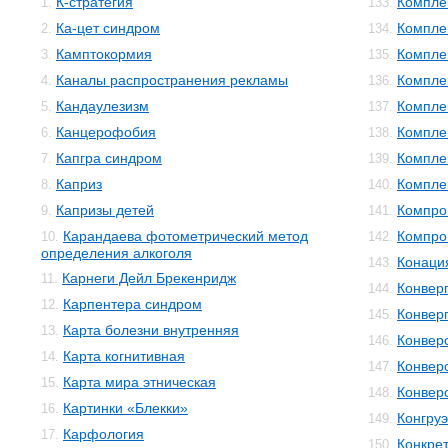
К-стратегия
Компле
1.
133.
Ка-цет синдром
Компле
2.
134.
Камптокормия
Компле
3.
135.
Каналы распространения рекламы
Компле
4.
136.
Кандаулезизм
Компле
5.
137.
Канцерофобия
Компле
6.
138.
Капгра синдром
Компле
7.
139.
Каприз
Компле
8.
140.
Капризы детей
Компро
9.
141.
Карандаева фотометрический метод
Компро
10.
142.
определения алкоголя
Конаци
143.
Карнеги Дейл Брекенридж
11.
Конвер
144.
Карпентера синдром
12.
Конвер
145.
Карта болезни внутренняя
13.
Конвер
146.
Карта когнитивная
14.
Конвер
147.
Карта мира этническая
15.
Конвер
148.
Картинки «Блекки»
16.
Конгруэ
149.
Карфология
17.
Конкре
150.