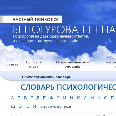
Психология не дает однозначных ответов,
а лишь помогает лучше понять себя
Вопрос -
Психологический
Психо
Главная
ответ
словарь
Психологический словарь
К
А
Б
В
Г
Д
Е
Ж
З
И
Й
Л
М
Н
О
П
Щ
Э
Ю
Я
(слов в словаре - 3072)