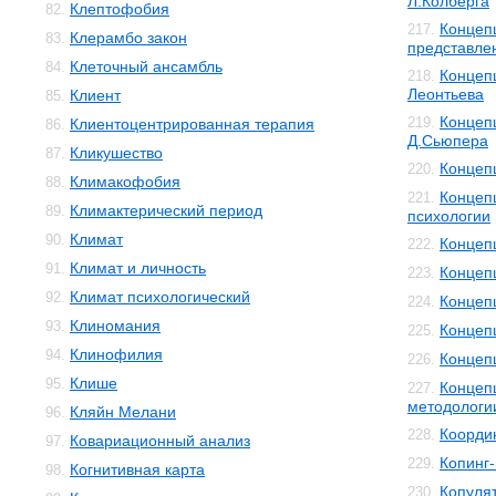
Л.Колберга
Клептофобия
82.
Концеп
217.
Клерамбо закон
83.
представле
Клеточный ансамбль
84.
Концеп
218.
Леонтьева
Клиент
85.
Концеп
219.
Клиентоцентрированная терапия
86.
Д.Сьюпера
Кликушество
87.
Концеп
220.
Климакофобия
88.
Концеп
221.
Климактерический период
89.
психологии
Климат
90.
Концеп
222.
Климат и личность
91.
Концеп
223.
Климат психологический
92.
Концеп
224.
Клиномания
93.
Концеп
225.
Клинофилия
94.
Концеп
226.
Клише
95.
Концеп
227.
методологи
Кляйн Мелани
96.
Коорди
228.
Ковариационный анализ
97.
Копинг
229.
Когнитивная карта
98.
Копуля
230.