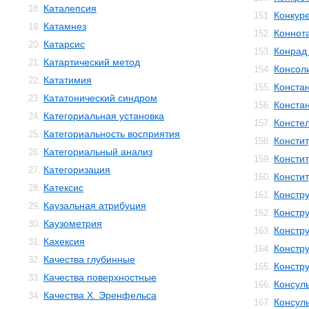
Каталепсия
18.
Конкур
151.
Катамнез
19.
Коннот
152.
Катарсис
20.
Конрад 
153.
Катартический метод
21.
Консол
154.
Кататимия
22.
Конста
155.
Кататонический синдром
23.
Конста
156.
Категориальная установка
24.
Консте
157.
Категориальность восприятия
25.
Консти
158.
Категориальный анализ
26.
Консти
159.
Категоризация
27.
Консти
160.
Катексис
28.
Констр
161.
Каузальная атрибуция
29.
Констру
162.
Каузометрия
30.
Констр
163.
Кахексия
31.
Констр
164.
Качества глубинные
32.
Констр
165.
Качества поверхностные
33.
Консул
166.
Качества Х. Эренфельса
34.
Консул
167.