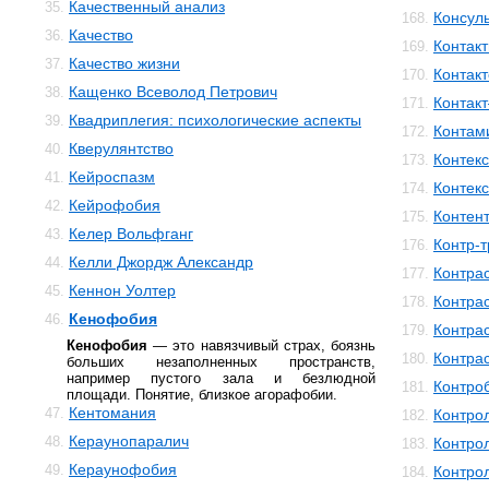
Качественный анализ
35.
Консул
168.
Качество
36.
Контакт
169.
Качество жизни
37.
Контак
170.
Кащенко Всеволод Петрович
38.
Контак
171.
Квадриплегия: психологические аспекты
39.
Контам
172.
Кверулянтство
40.
Контекс
173.
Кейроспазм
41.
Контек
174.
Кейрофобия
42.
Контен
175.
Келер Вольфганг
43.
Контр-
176.
Келли Джордж Александр
44.
Контра
177.
Кеннон Уолтер
45.
Контра
178.
Кенофобия
46.
Контра
179.
Кенофобия
— это навязчивый страх, боязнь
Контра
180.
больших незаполненных пространств,
например пустого зала и безлюдной
Контро
181.
площади. Понятие, близкое агорафобии.
Кентомания
47.
Контро
182.
Кераунопаралич
48.
Контро
183.
Кераунофобия
49.
Контро
184.