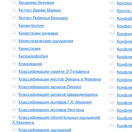
Кесарево безумие
50.
Контро
185.
Кеттел Джейм Маккин
51.
Контур 
186.
Кеттел Реймонд Бернард
52.
Конфаб
187.
Кинантропия
53.
Конфет
188.
Кинестезии речевые
54.
Конфид
189.
Кинестезические ощущения
55.
Конфли
190.
Кинестезия
56.
Конфли
191.
Кипридофобия
57.
Конфли
192.
Клазомания
58.
Конфли
193.
Классификации памяти Э.Тульвинга
59.
Конфли
194.
Классификация жестов Экмана и Фризена
60.
Конфли
195.
Классификация запахов Линнея
61.
Конфли
196.
Классификация запахов Цваардемакера
62.
Конфли
197.
Классификация мотивов Г.А. Мюррея
63.
Конфли
198.
Классификация мотивов Нюттена
64.
Конфли
199.
Классификация обонятельных ощущений
65.
Конфли
200.
Х.Хеннинга
Конфли
201.
Классификация ощущений
66.