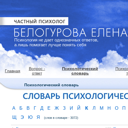
Психология не дает однозначных ответов,
а лишь помогает лучше понять себя
Вопрос -
Психологический
Психо
Главная
ответ
словарь
Психологический словарь
К
А
Б
В
Г
Д
Е
Ж
З
И
Й
Л
М
Н
О
П
Щ
Э
Ю
Я
(слов в словаре - 3072)