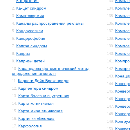
К-стратегия
Компле
1.
133.
Ка-цет синдром
Компле
2.
134.
Камптокормия
Компле
3.
135.
Каналы распространения рекламы
Компле
4.
136.
Кандаулезизм
Компле
5.
137.
Канцерофобия
Компле
6.
138.
Капгра синдром
Компле
7.
139.
Каприз
Компле
8.
140.
Капризы детей
Компро
9.
141.
Карандаева фотометрический метод
Компро
10.
142.
определения алкоголя
Конаци
143.
Карнеги Дейл Брекенридж
11.
Конвер
144.
Карпентера синдром
12.
Конвер
145.
Карта болезни внутренняя
13.
Конвер
146.
Карта когнитивная
14.
Конвер
147.
Карта мира этническая
15.
Конвер
148.
Картинки «Блекки»
16.
Конгруэ
149.
Карфология
17.
Конкре
150.