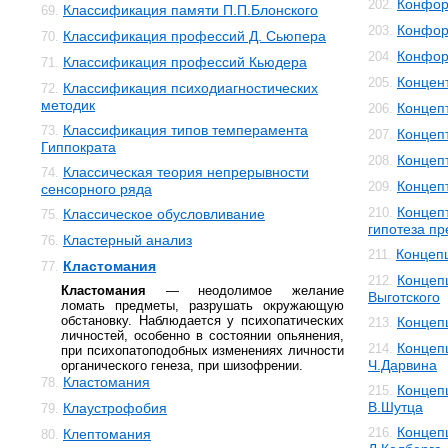
Конфор
202.
Классификация памяти П.П.Блонского
69.
Конфор
203.
Классификация профессий Д. Сьюпера
70.
Конфор
204.
Классификация профессий Кьюдера
71.
Концен
205.
Классификация психодиагностических
72.
методик
Концеп
206.
Классификация типов темперамента
73.
Концеп
207.
Гиппократа
Концеп
208.
Классическая теория непрерывности
74.
Концеп
209.
сенсорного ряда
Концеп
210.
Классическое обусловливание
75.
гипотеза п
Кластерный анализ
76.
Концеп
211.
Кластомания
77.
Концепц
212.
Кластомания
— неодолимое желание
Выготского
ломать предметы, разрушать окружающую
обстановку. Наблюдается у психопатических
Концеп
213.
личностей, особенно в состоянии опьянения,
Концеп
214.
при психопатоподобных изменениях личности
Ч.Дарвина
органического генеза, при шизофрении.
Кластомания
78.
Концеп
215.
В.Шутца
Клаустрофобия
79.
Концеп
216.
Клептомания
80.