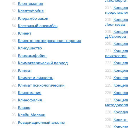
Л.Колберга
Клептомания
81.
Концеп
217.
Клептофобия
82.
представле
Клерамбо закон
83.
Концеп
218.
Леонтьева
Клеточный ансамбль
84.
Концеп
219.
Клиент
85.
Д.Сьюпера
Клиентоцентрированная терапия
86.
Концеп
220.
Кликушество
87.
Концеп
221.
Климакофобия
88.
психологии
Климактерический период
Концеп
89.
222.
Климат
Концеп
90.
223.
Климат и личность
Концеп
91.
224.
Климат психологический
Концеп
92.
225.
Клиномания
Концеп
93.
226.
Клинофилия
Концеп
94.
227.
методологи
Клише
95.
Коорди
228.
Кляйн Мелани
96.
Копинг
229.
Ковариационный анализ
97.
Копуля
230.