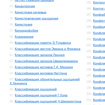
Кеттел Реймонд Бернард
52.
Контро
185.
Кинантропия
53.
Контур 
186.
Кинестезии речевые
54.
Конфаб
187.
Кинестезические ощущения
55.
Конфет
188.
Кинестезия
56.
Конфид
189.
Кипридофобия
57.
Конфли
190.
Клазомания
58.
Конфли
191.
Классификации памяти Э.Тульвинга
59.
Конфли
192.
Классификация жестов Экмана и Фризена
60.
Конфли
193.
Классификация запахов Линнея
61.
Конфли
194.
Классификация запахов Цваардемакера
62.
Конфли
195.
Классификация мотивов Г.А. Мюррея
63.
Конфли
196.
Классификация мотивов Нюттена
64.
Конфли
197.
Классификация обонятельных ощущений
65.
Конфли
198.
Х.Хеннинга
Конфли
199.
Классификация ощущений
66.
Конфли
200.
Классификация ощущений Г.Хэда
67.
Конфли
201.
Классификация ощущений Ч.Шеррингтона
68.