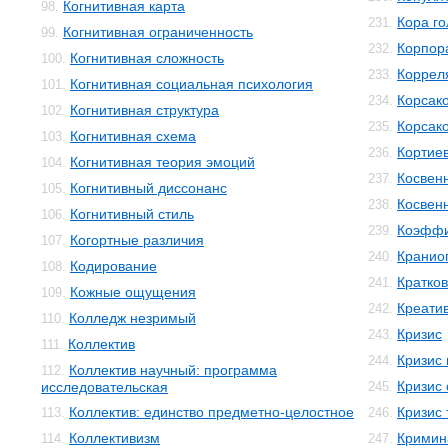
Когнитивная карта
98.
Кора го
231.
Когнитивная ограниченность
99.
Корпор
232.
Когнитивная сложность
100.
Коррел
233.
Когнитивная социальная психология
101.
Корсак
234.
Когнитивная структура
102.
Корсак
235.
Когнитивная схема
103.
Кортиев
236.
Когнитивная теория эмоций
104.
Косвен
237.
Когнитивный диссонанс
105.
Косвенн
238.
Когнитивный стиль
106.
Коэффи
239.
Когортные различия
107.
Кранио
240.
Кодирование
108.
Кратко
241.
Кожные ощущения
109.
Креати
242.
Колледж незримый
110.
Кризис
243.
Коллектив
111.
Кризис
244.
Коллектив научный: программа
112.
Кризис 
исследовательская
245.
Коллектив: единство предметно-целостное
Кризис 
113.
246.
Коллективизм
Кримин
114.
247.