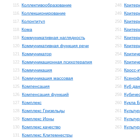
Коллективообразование
Критер
115.
248.
Коллекционирование
Критер
116.
249.
Колонтитул
Критер
117.
250.
Кома
Критер
118.
251.
Коммуникативная наглядность
Критер
119.
252.
Коммуникативная функция речи
Критери
120.
253.
Коммуникатор
Критич
121.
254.
Коммуникационная психотерапия
Критич
122.
255.
Коммуникация
Кросс-к
123.
256.
Коммуникация массовая
Ксеноф
124.
257.
Компенсация
Куб да
125.
258.
Компенсация функций
Кубичес
126.
259.
Комплекс
Кукла 
127.
260.
Комплекс Гризельды
Культур
128.
261.
Комплекс Ионы
Культур
129.
262.
Комплекс качество
Культу
130.
263.
Комплекс Клитемнестры
131.