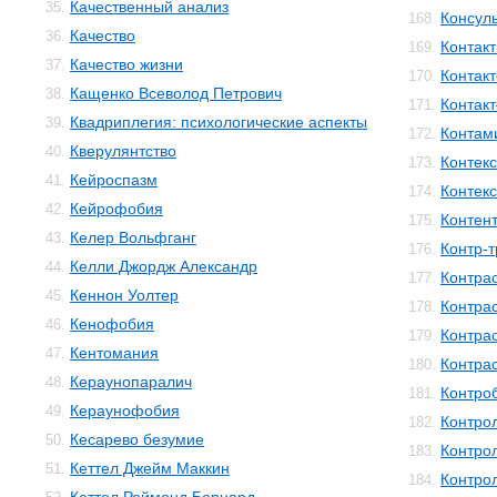
Качественный анализ
35.
Консул
168.
Качество
36.
Контакт
169.
Качество жизни
37.
Контак
170.
Кащенко Всеволод Петрович
38.
Контак
171.
Квадриплегия: психологические аспекты
39.
Контам
172.
Кверулянтство
40.
Контекс
173.
Кейроспазм
41.
Контек
174.
Кейрофобия
42.
Контен
175.
Келер Вольфганг
43.
Контр-
176.
Келли Джордж Александр
44.
Контра
177.
Кеннон Уолтер
45.
Контра
178.
Кенофобия
46.
Контра
179.
Кентомания
47.
Контра
180.
Кераунопаралич
48.
Контро
181.
Кераунофобия
49.
Контро
182.
Кесарево безумие
50.
Контро
183.
Кеттел Джейм Маккин
51.
Контро
184.