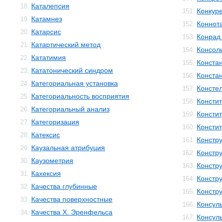
Каталепсия
18.
Конкур
151.
Катамнез
19.
Коннот
152.
Катарсис
20.
Конрад 
153.
Катартический метод
21.
Консол
154.
Кататимия
22.
Конста
155.
Кататонический синдром
23.
Конста
156.
Категориальная установка
24.
Консте
157.
Категориальность восприятия
25.
Консти
158.
Категориальный анализ
26.
Консти
159.
Категоризация
27.
Консти
160.
Катексис
28.
Констр
161.
Каузальная атрибуция
29.
Констру
162.
Каузометрия
30.
Констр
163.
Кахексия
31.
Констр
164.
Качества глубинные
32.
Констр
165.
Качества поверхностные
33.
Консул
166.
Качества Х. Эренфельса
34.
Консул
167.