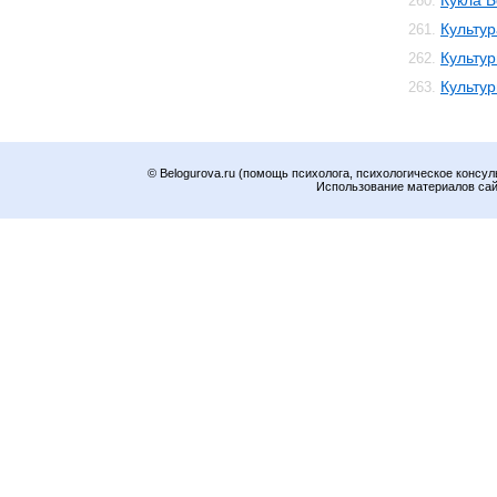
Кукла 
260.
Культур
261.
Культур
262.
Культу
263.
© Belogurova.ru (помощь психолога, психологическое консул
Использование материалов сайт