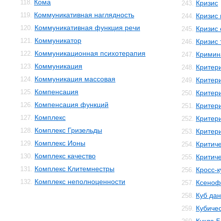
Кома
118.
Кризис
243.
Коммуникативная наглядность
119.
Кризис
244.
Коммуникативная функция речи
120.
Кризис 
245.
Коммуникатор
121.
Кризис 
246.
Коммуникационная психотерапия
122.
Кримин
247.
Коммуникация
123.
Критер
248.
Коммуникация массовая
124.
Критер
249.
Компенсация
125.
Критер
250.
Компенсация функций
126.
Критер
251.
Комплекс
127.
Критер
252.
Комплекс Гризельды
128.
Критери
253.
Комплекс Ионы
129.
Критич
254.
Комплекс качество
130.
Критич
255.
Комплекс Клитемнестры
131.
Кросс-к
256.
Комплекс неполноценности
132.
Ксеноф
257.
Куб да
258.
Кубичес
259.