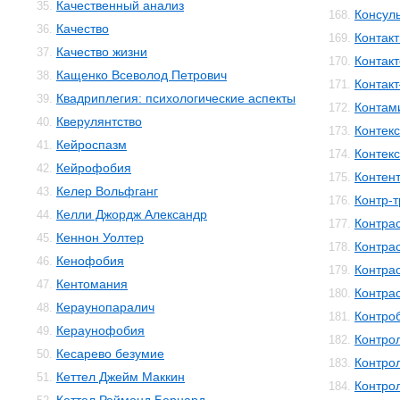
Качественный анализ
35.
Консул
168.
Качество
36.
Контакт
169.
Качество жизни
37.
Контак
170.
Кащенко Всеволод Петрович
38.
Контак
171.
Квадриплегия: психологические аспекты
39.
Контам
172.
Кверулянтство
40.
Контекс
173.
Кейроспазм
41.
Контек
174.
Кейрофобия
42.
Контен
175.
Келер Вольфганг
43.
Контр-
176.
Келли Джордж Александр
44.
Контра
177.
Кеннон Уолтер
45.
Контра
178.
Кенофобия
46.
Контра
179.
Кентомания
47.
Контра
180.
Кераунопаралич
48.
Контро
181.
Кераунофобия
49.
Контро
182.
Кесарево безумие
50.
Контро
183.
Кеттел Джейм Маккин
51.
Контро
184.