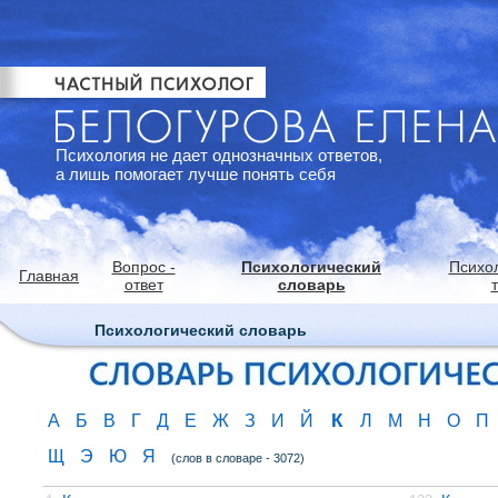
Психология не дает однозначных ответов,
а лишь помогает лучше понять себя
Вопрос -
Психологический
Психо
Главная
ответ
словарь
Психологический словарь
К
А
Б
В
Г
Д
Е
Ж
З
И
Й
Л
М
Н
О
П
Щ
Э
Ю
Я
(слов в словаре - 3072)