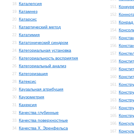
Каталепсия
18.
Конкур
151.
Катамнез
19.
Коннот
152.
Катарсис
20.
Конрад 
153.
Катартический метод
21.
Консол
154.
Кататимия
22.
Конста
155.
Кататонический синдром
23.
Конста
156.
Категориальная установка
24.
Консте
157.
Категориальность восприятия
25.
Консти
158.
Категориальный анализ
26.
Консти
159.
Категоризация
27.
Консти
160.
Катексис
28.
Констр
161.
Каузальная атрибуция
29.
Констру
162.
Каузометрия
30.
Констр
163.
Кахексия
31.
Констр
164.
Качества глубинные
32.
Констр
165.
Качества поверхностные
33.
Консул
166.
Качества Х. Эренфельса
34.
Консул
167.