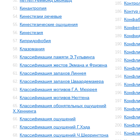
Кеттел Реймонд Бернард
52.
Контро
185.
Кинантропия
53.
Контур 
186.
Кинестезии речевые
54.
Конфаб
187.
Кинестезические ощущения
55.
Конфет
188.
Кинестезия
56.
Конфид
189.
Кипридофобия
57.
Конфли
190.
Клазомания
58.
Конфли
191.
Классификации памяти Э.Тульвинга
59.
Конфли
192.
Классификация жестов Экмана и Фризена
60.
Конфли
193.
Классификация запахов Линнея
61.
Конфли
194.
Классификация запахов Цваардемакера
62.
Конфли
195.
Классификация мотивов Г.А. Мюррея
63.
Конфли
196.
Классификация мотивов Нюттена
64.
Конфли
197.
Классификация обонятельных ощущений
65.
Конфли
198.
Х.Хеннинга
Конфли
199.
Классификация ощущений
66.
Конфли
200.
Классификация ощущений Г.Хэда
67.
Конфли
201.
Классификация ощущений Ч.Шеррингтона
68.