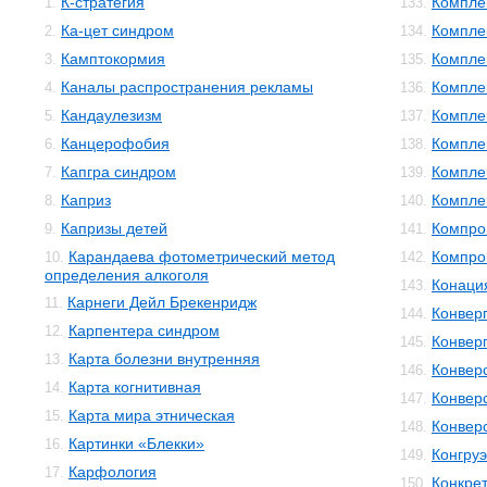
К-стратегия
Компле
1.
133.
Ка-цет синдром
Компле
2.
134.
Камптокормия
Компле
3.
135.
Каналы распространения рекламы
Компле
4.
136.
Кандаулезизм
Компле
5.
137.
Канцерофобия
Компле
6.
138.
Капгра синдром
Компле
7.
139.
Каприз
Компле
8.
140.
Капризы детей
Компро
9.
141.
Карандаева фотометрический метод
Компро
10.
142.
определения алкоголя
Конаци
143.
Карнеги Дейл Брекенридж
11.
Конвер
144.
Карпентера синдром
12.
Конвер
145.
Карта болезни внутренняя
13.
Конвер
146.
Карта когнитивная
14.
Конвер
147.
Карта мира этническая
15.
Конвер
148.
Картинки «Блекки»
16.
Конгруэ
149.
Карфология
17.
Конкре
150.