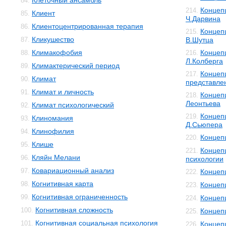
Клеточный ансамбль
84.
Концеп
214.
Клиент
85.
Ч.Дарвина
Клиентоцентрированная терапия
86.
Концеп
215.
Кликушество
87.
В.Шутца
Климакофобия
Концеп
88.
216.
Л.Колберга
Климактерический период
89.
Концеп
217.
Климат
90.
представле
Климат и личность
91.
Концеп
218.
Леонтьева
Климат психологический
92.
Концеп
219.
Клиномания
93.
Д.Сьюпера
Клинофилия
94.
Концеп
220.
Клише
95.
Концеп
221.
Кляйн Мелани
96.
психологии
Ковариационный анализ
97.
Концеп
222.
Когнитивная карта
98.
Концеп
223.
Когнитивная ограниченность
99.
Концеп
224.
Когнитивная сложность
100.
Концеп
225.
Когнитивная социальная психология
101.
Концеп
226.