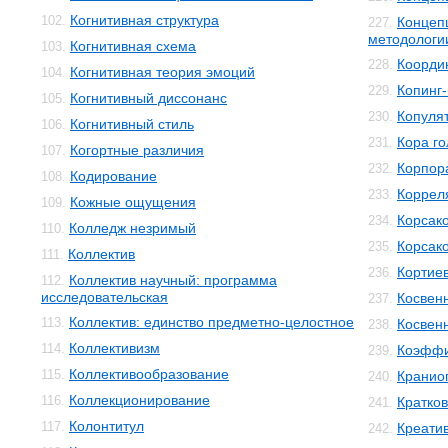
Когнитивная структура
102.
Концеп
227.
методологи
Когнитивная схема
103.
Коорди
228.
Когнитивная теория эмоций
104.
Копинг
229.
Когнитивный диссонанс
105.
Копуля
230.
Когнитивный стиль
106.
Кора го
231.
Когортные различия
107.
Корпор
232.
Кодирование
108.
Коррел
233.
Кожные ощущения
109.
Корсак
234.
Колледж незримый
110.
Корсак
235.
Коллектив
111.
Кортиев
236.
Коллектив научный: программа
112.
исследовательская
Косвен
237.
Коллектив: единство предметно-целостное
113.
Косвенн
238.
Коллективизм
114.
Коэффи
239.
Коллективообразование
115.
Кранио
240.
Коллекционирование
116.
Кратко
241.
Колонтитул
117.
Креати
242.