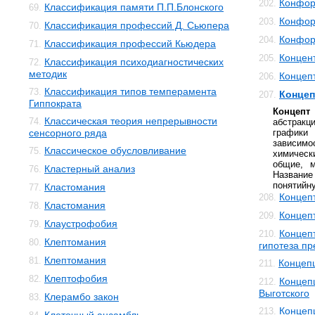
Конфор
202.
Классификация памяти П.П.Блонского
69.
Конфор
203.
Классификация профессий Д. Сьюпера
70.
Конфор
204.
Классификация профессий Кьюдера
71.
Концен
205.
Классификация психодиагностических
72.
методик
Концеп
206.
Классификация типов темперамента
73.
Концеп
207.
Гиппократа
Концепт
Классическая теория непрерывности
74.
абстракц
сенсорного ряда
график
зависи
Классическое обусловливание
75.
химическ
общие, м
Кластерный анализ
76.
Названи
понятийн
Кластомания
77.
Концеп
208.
Кластомания
78.
Концеп
209.
Клаустрофобия
79.
Концеп
210.
Клептомания
80.
гипотеза п
Клептомания
81.
Концеп
211.
Клептофобия
82.
Концепц
212.
Выготского
Клерамбо закон
83.
Концеп
213.