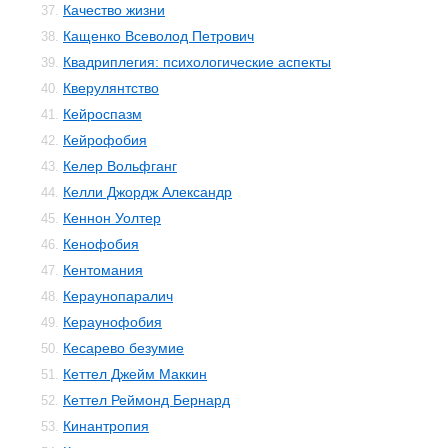
Качество жизни
37.
Кащенко Всеволод Петрович
38.
Квадриплегия: психологические аспекты
39.
Кверулянтство
40.
Кейроспазм
41.
Кейрофобия
42.
Келер Вольфганг
43.
Келли Джордж Александр
44.
Кеннон Уолтер
45.
Кенофобия
46.
Кентомания
47.
Кераунопаралич
48.
Кераунофобия
49.
Кесарево безумие
50.
Кеттел Джейм Маккин
51.
Кеттел Реймонд Бернард
52.
Кинантропия
53.