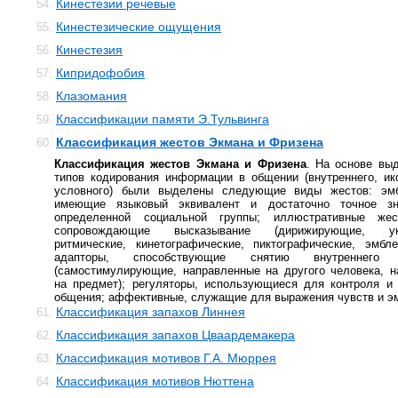
Кинестезии речевые
54.
Кинестезические ощущения
55.
Кинестезия
56.
Кипридофобия
57.
Клазомания
58.
Классификации памяти Э.Тульвинга
59.
Классификация жестов Экмана и Фризена
60.
Классификация жестов Экмана и Фризена
. На основе вы
типов кодирования информации в общении (внутреннего, ик
условного) были выделены следующие виды жестов: эм
имеющие языковый эквивалент и достаточно точное з
определенной социальной группы; иллюстративные жес
сопровождающие высказывание (дирижирующие, ука
ритмические, кинетографические, пиктографические, эмбле
адапторы, способствующие снятию внутреннего 
(самостимулирующие, направленные на другого человека, 
на предмет); регуляторы, использующиеся для контроля и
общения; аффективные, служащие для выражения чувств и э
Классификация запахов Линнея
61.
Классификация запахов Цваардемакера
62.
Классификация мотивов Г.А. Мюррея
63.
Классификация мотивов Нюттена
64.