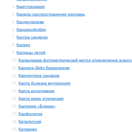
Камптокормия
3.
Каналы распространения рекламы
4.
Кандаулезизм
5.
Канцерофобия
6.
Капгра синдром
7.
Каприз
8.
Капризы детей
9.
Карандаева фотометрический метод определения алкого
10.
Карнеги Дейл Брекенридж
11.
Карпентера синдром
12.
Карта болезни внутренняя
13.
Карта когнитивная
14.
Карта мира этническая
15.
Картинки «Блекки»
16.
Карфология
17.
Каталепсия
18.
Катамнез
19.