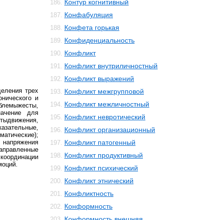
Контур когнитивный
186.
Конфабуляция
187.
Конфета горькая
188.
Конфиденциальность
189.
Конфликт
190.
Конфликт внутриличностный
191.
Конфликт выражений
192.
деления трех
Конфликт межгрупповой
193.
онического и
Конфликт межличностный
194.
блемыжесты,
начение для
Конфликт невротический
195.
тыдвижения,
зательные,
Конфликт организационный
196.
матические);
напряжения
Конфликт патогенный
197.
направленные
Конфликт продуктивный
198.
 координации
моций.
Конфликт психический
199.
Конфликт этнический
200.
Конфликтность
201.
Конформность
202.
Конформность внешняя
203.