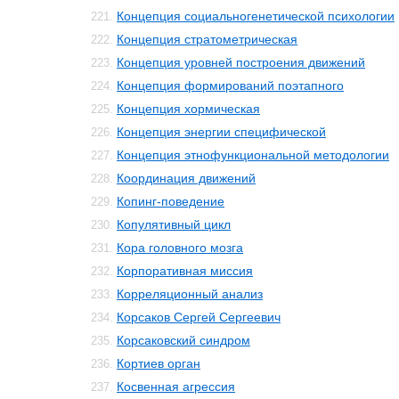
Концепция социальногенетической психологии
221.
Концепция стратометрическая
222.
Концепция уровней построения движений
223.
Концепция формирований поэтапного
224.
Концепция хормическая
225.
Концепция энергии специфической
226.
Концепция этнофункциональной методологии
227.
Координация движений
228.
Копинг-поведение
229.
Копулятивный цикл
230.
Кора головного мозга
231.
Корпоративная миссия
232.
Корреляционный анализ
233.
Корсаков Сергей Сергеевич
234.
Корсаковский синдром
235.
Кортиев орган
236.
Косвенная агрессия
237.