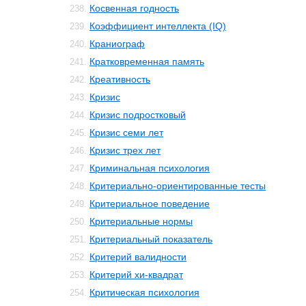
Косвенная годность
238.
Коэффициент интеллекта (IQ)
239.
Краниограф
240.
Кратковременная память
241.
Креативность
242.
Кризис
243.
Кризис подростковый
244.
Кризис семи лет
245.
Кризис трех лет
246.
Криминальная психология
247.
Критериально-ориентированные тесты
248.
Критериальное поведение
249.
Критериальные нормы
250.
Критериальный показатель
251.
Критерий валидности
252.
Критерий хи-квадрат
253.
Критическая психология
254.