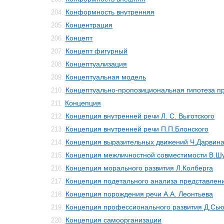
Конформность внутренняя
204.
Концентрация
205.
Концепт
206.
Концепт фигурный
207.
Концептуализация
208.
Концептуальная модель
209.
Концептуально-пропозициональная гипотеза 
210.
Концепция
211.
Концепция внутренней речи Л. С. Выготского
212.
Концепция внутренней речи П.П.Блонского
213.
Концепция выразительных движений Ч.Дарвин
214.
Концепция межличностной совместимости В.Ш
215.
Концепция морального развития Л.Колберга
216.
Концепция подетального анализа представлен
217.
Концепция порождения речи А.А. Леонтьева
218.
Концепция профессионального развития Д.Сь
219.
Концепция самоорганизации
220.