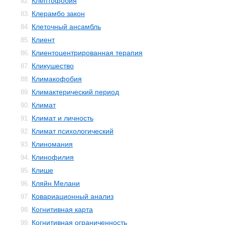
Клептофобия
82.
Клерамбо закон
83.
Клеточный ансамбль
84.
Клиент
85.
Клиентоцентрированная терапия
86.
Кликушество
87.
Климакофобия
88.
Климактерический период
89.
Климат
90.
Климат и личность
91.
Климат психологический
92.
Клиномания
93.
Клинофилия
94.
Клише
95.
Кляйн Мелани
96.
Ковариационный анализ
97.
Когнитивная карта
98.
Когнитивная ограниченность
99.