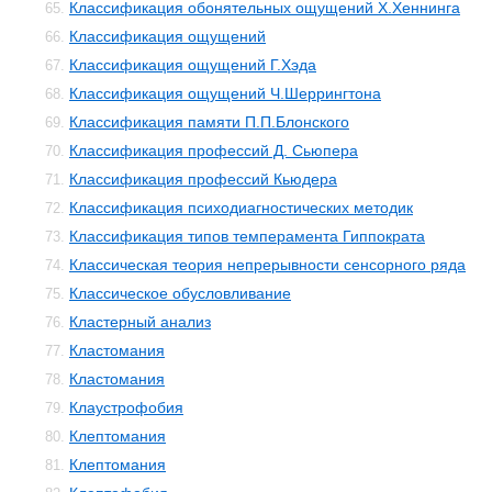
Классификация обонятельных ощущений Х.Хеннинга
65.
Классификация ощущений
66.
Классификация ощущений Г.Хэда
67.
Классификация ощущений Ч.Шеррингтона
68.
Классификация памяти П.П.Блонского
69.
Классификация профессий Д. Сьюпера
70.
Классификация профессий Кьюдера
71.
Классификация психодиагностических методик
72.
Классификация типов темперамента Гиппократа
73.
Классическая теория непрерывности сенсорного ряда
74.
Классическое обусловливание
75.
Кластерный анализ
76.
Кластомания
77.
Кластомания
78.
Клаустрофобия
79.
Клептомания
80.
Клептомания
81.