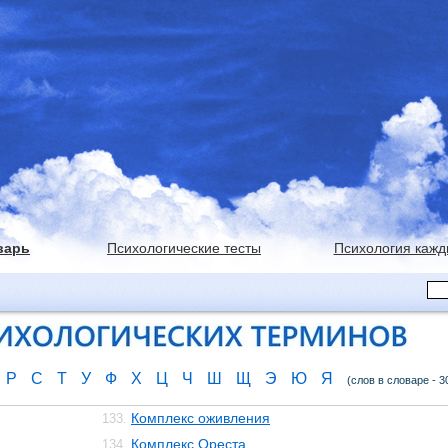
варь
Психологические тесты
Психология кажд
Р
С
Т
У
Ф
Х
Ц
Ч
Ш
Щ
Э
Ю
Я
(слов в словаре - 3
Комплекс оживления
133.
Комплекс Ореста
134.