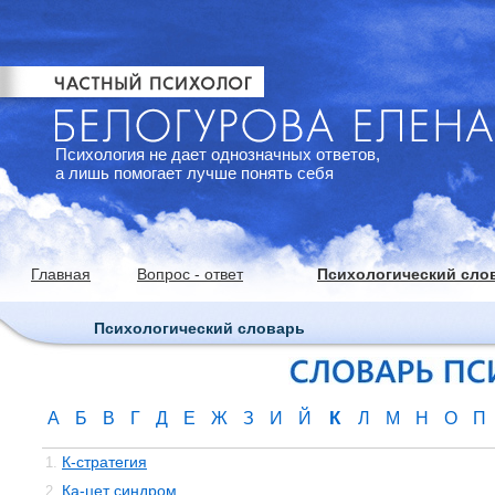
Психология не дает однозначных ответов,
а лишь помогает лучше понять себя
Главная
Вопрос - ответ
Психологический сло
Психологический словарь
К
А
Б
В
Г
Д
Е
Ж
З
И
Й
Л
М
Н
О
П
К-стратегия
1.
Ка-цет синдром
2.