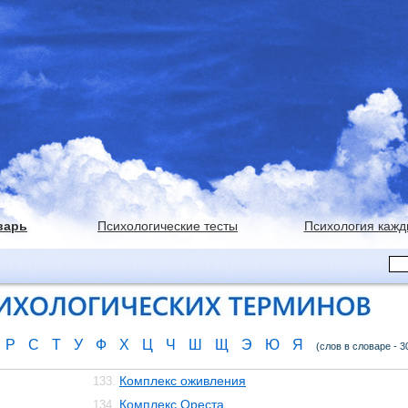
варь
Психологические тесты
Психология кажд
Р
С
Т
У
Ф
Х
Ц
Ч
Ш
Щ
Э
Ю
Я
(слов в словаре - 3
Комплекс оживления
133.
Комплекс Ореста
134.