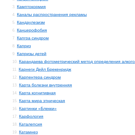
Камптокормия
3.
Каналы распространения рекламы
4.
Кандаулезизм
5.
Канцерофобия
6.
Капгра синдром
7.
Каприз
8.
Капризы детей
9.
Карандаева фотометрический метод определения алкого
10.
Карнеги Дейл Брекенридж
11.
Карпентера синдром
12.
Карта болезни внутренняя
13.
Карта когнитивная
14.
Карта мира этническая
15.
Картинки «Блекки»
16.
Карфология
17.
Каталепсия
18.
Катамнез
19.