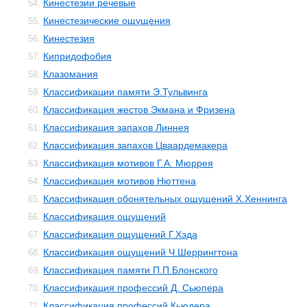
Кинестезии речевые
54.
Кинестезические ощущения
55.
Кинестезия
56.
Кипридофобия
57.
Клазомания
58.
Классификации памяти Э.Тульвинга
59.
Классификация жестов Экмана и Фризена
60.
Классификация запахов Линнея
61.
Классификация запахов Цваардемакера
62.
Классификация мотивов Г.А. Мюррея
63.
Классификация мотивов Нюттена
64.
Классификация обонятельных ощущений Х.Хеннинга
65.
Классификация ощущений
66.
Классификация ощущений Г.Хэда
67.
Классификация ощущений Ч.Шеррингтона
68.
Классификация памяти П.П.Блонского
69.
Классификация профессий Д. Сьюпера
70.
Классификация профессий Кьюдера
71.