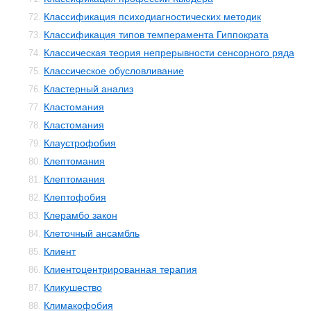
Классификация психодиагностических методик
72.
Классификация типов темперамента Гиппократа
73.
Классическая теория непрерывности сенсорного ряда
74.
Классическое обусловливание
75.
Кластерный анализ
76.
Кластомания
77.
Кластомания
78.
Клаустрофобия
79.
Клептомания
80.
Клептомания
81.
Клептофобия
82.
Клерамбо закон
83.
Клеточный ансамбль
84.
Клиент
85.
Клиентоцентрированная терапия
86.
Кликушество
87.
Климакофобия
88.