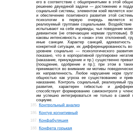
его в соответствие с общепринятыми в этой общн
решению двуединой задачи — достижению и подд
социальной системы, элементом коей является ко
и обеспечению позитивного развития этой систем
психологии в первую очередь является ко
реализуемый группами социальными. Воздействие 
испытывают на себе индивиды, чье поведение можн
девиантное (не отвечающее нормам групповым). В
каковы интенсивность и «знак» этих отклонений, гр
иные санкции. Характер санкций, адекватность
конкретной ситуации, их дифференцированность в
уровнем социально — психологического развития
показано, что в корпоративной группировке негати
(наказание, принуждение и пр.) существенно прева
(поощрение, одобрение и пр.); при этом в таки
принимаются во внимание ни мотивы поведенчески
их направленность. Любое нарушение норм груп
общностью как угроза ее существованию и прив
наказанию. Контроль социальный, реализуемый гр
развития, характерен гибкостью и дифферен
способствует формированию самоконтроля у члено
им успешно интегрироваться не только в самой 
социуме.
Контрольный анализ
185.
Контур когнитивный
186.
Конфабуляция
187.
Конфета горькая
188.