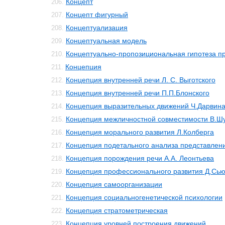
Концепт
206.
Концепт фигурный
207.
Концептуализация
208.
Концептуальная модель
209.
Концептуально-пропозициональная гипотеза 
210.
Концепция
211.
Концепция внутренней речи Л. С. Выготского
212.
Концепция внутренней речи П.П.Блонского
213.
Концепция выразительных движений Ч.Дарвин
214.
Концепция межличностной совместимости В.Ш
215.
Концепция морального развития Л.Колберга
216.
Концепция подетального анализа представлен
217.
Концепция порождения речи А.А. Леонтьева
218.
Концепция профессионального развития Д.Сь
219.
Концепция самоорганизации
220.
Концепция социальногенетической психологии
221.
Концепция стратометрическая
222.
Концепция уровней построения движений
223.