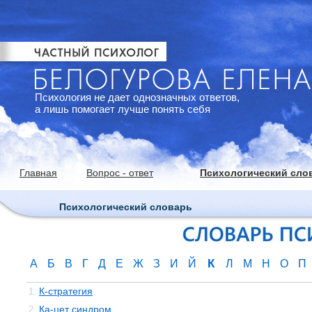
Психология не дает однозначных ответов,
а лишь помогает лучше понять себя
Главная
Вопрос - ответ
Психологический сло
Психологический словарь
К
А
Б
В
Г
Д
Е
Ж
З
И
Й
Л
М
Н
О
П
К-стратегия
1.
Ка-цет синдром
2.