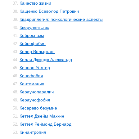
Качество жизни
37.
Кащенко Всеволод Петрович
38.
Квадриплегия: психологические аспекты
39.
Кверулянтство
40.
Кейроспазм
41.
Кейрофобия
42.
Келер Вольфганг
43.
Келли Джордж Александр
44.
Кеннон Уолтер
45.
Кенофобия
46.
Кентомания
47.
Кераунопаралич
48.
Кераунофобия
49.
Кесарево безумие
50.
Кеттел Джейм Маккин
51.
Кеттел Реймонд Бернард
52.
Кинантропия
53.