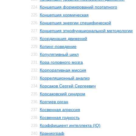
Концепция формирований поэтапного
224.
Концепция хормическая
225.
Концепция энергии специфической
226.
Концепция этнофункциональной методологии
227.
Координация движений
228.
Копинг-поведение
229.
Копулятивный цикл
230.
Кора головного мозга
231.
Корпоративная миссия
232.
Корреляционный анализ
233.
Корсаков Сергей Сергеевич
234.
Корсаковский синдром
235.
Кортиев орган
236.
Косвенная агрессия
237.
Косвенная годность
238.
Коэффициент интеллекта (IQ)
239.
Краниограф
240.