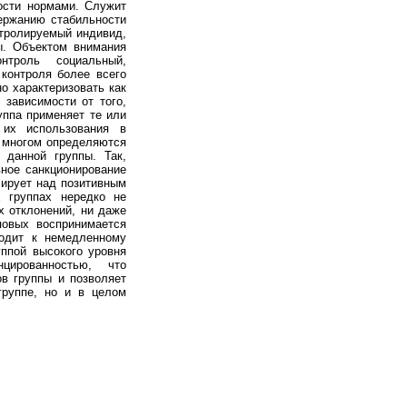
ости нормами. Служит
ержанию стабильности
нтролируемый индивид,
ы. Объектом внимания
нтроль социальный,
контроля более всего
о характеризовать как
 зависимости от того,
уппа применяет те или
 их использования в
о многом определяются
 данной группы. Так,
вное санкционирование
лирует над позитивным
х группах нередко не
х отклонений, ни даже
повых воспринимается
одит к немедленному
уппой высокого уровня
цированностью, что
в группы и позволяет
группе, но и в целом