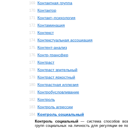
Контактная группа
169.
Контактор
170.
Контакт–психология
171.
Контаминация
172.
Контекст
173.
Контекстуальная ассоциация
174.
Контент-анализ
175.
Контр-трансфер
176.
Контраст
177.
Контраст зрительный
178.
Контраст яркостный
179.
Контрастная иллюзия
180.
Контробусловливание
181.
Контроль
182.
Контроль агрессии
183.
Контроль социальный
184.
Контроль социальный
— система способов воз
групп социальных на личность для регуляции ее п