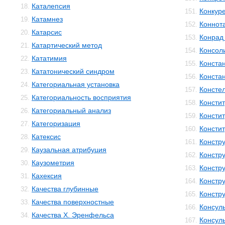
Каталепсия
18.
Конкур
151.
Катамнез
19.
Коннот
152.
Катарсис
20.
Конрад 
153.
Катартический метод
21.
Консол
154.
Кататимия
22.
Конста
155.
Кататонический синдром
23.
Конста
156.
Категориальная установка
24.
Консте
157.
Категориальность восприятия
25.
Консти
158.
Категориальный анализ
26.
Консти
159.
Категоризация
27.
Консти
160.
Катексис
28.
Констр
161.
Каузальная атрибуция
29.
Констру
162.
Каузометрия
30.
Констр
163.
Кахексия
31.
Констр
164.
Качества глубинные
32.
Констр
165.
Качества поверхностные
33.
Консул
166.
Качества Х. Эренфельса
34.
Консул
167.