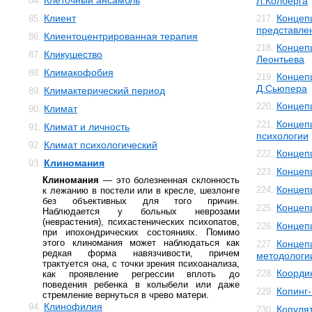
Клеточный ансамбль
84.
Л.Колберга
Клиент
Концеп
85.
217.
представле
Клиентоцентрированная терапия
86.
Концеп
218.
Кликушество
87.
Леонтьева
Климакофобия
88.
Концеп
219.
Д.Сьюпера
Климактерический период
89.
Концеп
220.
Климат
90.
Концеп
221.
Климат и личность
91.
психологии
Климат психологический
92.
Концеп
222.
Клиномания
93.
Концеп
223.
Клиномания
— это болезненная склонность
Концеп
224.
к лежанию в постели или в кресле, шезлонге
без объективных для того причин.
Концеп
225.
Наблюдается у больных неврозами
(неврастения), психастенических психопатов,
Концеп
226.
при ипохондрических состояниях. Помимо
этого клиномания может наблюдаться как
Концеп
227.
редкая форма навязчивости, причем
методологи
трактуется она, с точки зрения психоанализа,
Коорди
228.
как проявление регрессии вплоть до
поведения ребенка в колыбели или даже
Копинг
229.
стремление вернуться в чрево матери.
Клинофилия
94.
Копуля
230.