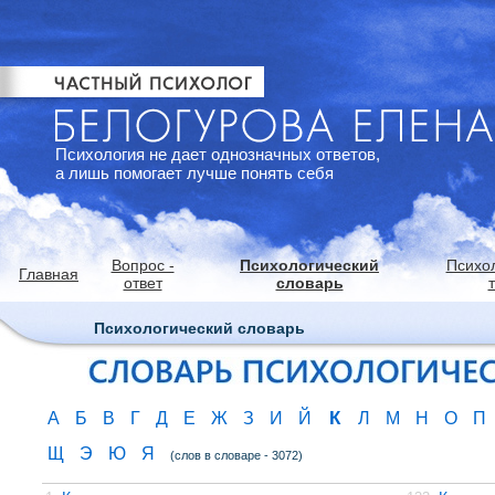
Психология не дает однозначных ответов,
а лишь помогает лучше понять себя
Вопрос -
Психологический
Психо
Главная
ответ
словарь
Психологический словарь
К
А
Б
В
Г
Д
Е
Ж
З
И
Й
Л
М
Н
О
П
Щ
Э
Ю
Я
(слов в словаре - 3072)