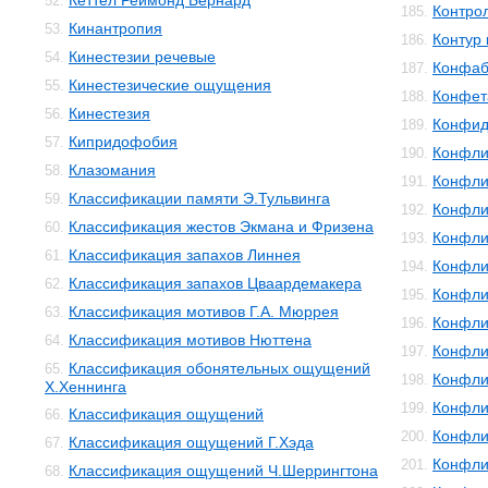
Кеттел Реймонд Бернард
52.
Контро
185.
Кинантропия
53.
Контур 
186.
Кинестезии речевые
54.
Конфаб
187.
Кинестезические ощущения
55.
Конфет
188.
Кинестезия
56.
Конфид
189.
Кипридофобия
57.
Конфли
190.
Клазомания
58.
Конфли
191.
Классификации памяти Э.Тульвинга
59.
Конфли
192.
Классификация жестов Экмана и Фризена
60.
Конфли
193.
Классификация запахов Линнея
61.
Конфли
194.
Классификация запахов Цваардемакера
62.
Конфли
195.
Классификация мотивов Г.А. Мюррея
63.
Конфли
196.
Классификация мотивов Нюттена
64.
Конфли
197.
Классификация обонятельных ощущений
65.
Конфли
198.
Х.Хеннинга
Конфли
199.
Классификация ощущений
66.
Конфли
200.
Классификация ощущений Г.Хэда
67.
Конфли
201.
Классификация ощущений Ч.Шеррингтона
68.