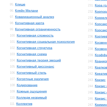
Клише
95.
Кора го
231.
Кляйн Мелани
96.
Корпор
232.
Ковариационный анализ
97.
Коррел
233.
Когнитивная карта
98.
Корсак
234.
Когнитивная ограниченность
99.
Корсак
235.
Когнитивная сложность
100.
Кортиев
236.
Когнитивная социальная психология
101.
Косвен
237.
Когнитивная структура
102.
Косвенн
238.
Когнитивная схема
103.
Коэффи
239.
Когнитивная теория эмоций
104.
Кранио
240.
Когнитивный диссонанс
105.
Кратко
241.
Когнитивный стиль
106.
Креати
242.
Когортные различия
107.
Кризис
243.
Кодирование
108.
Кризис
244.
Кожные ощущения
109.
Кризис 
245.
Колледж незримый
110.
Кризис 
246.
Коллектив
111.
Кримин
247.