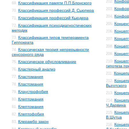
Конфор
202.
Классификация памяти П.П.Блонского
69.
Конфор
203.
Классификация профессий Д. Сьюпера
70.
Конфор
204.
Классификация профессий Кьюдера
71.
Концен
205.
Классификация психодиагностических
72.
методик
Концеп
206.
Классификация типов темперамента
73.
Концеп
207.
Гиппократа
Концеп
208.
Классическая теория непрерывности
74.
Концеп
209.
сенсорного ряда
Концеп
210.
Классическое обусловливание
75.
гипотеза п
Кластерный анализ
76.
Концеп
211.
Кластомания
77.
Концепц
212.
Кластомания
78.
Выготского
Клаустрофобия
79.
Концеп
213.
Клептомания
80.
Концеп
214.
Ч.Дарвина
Клептомания
81.
Концеп
215.
Клептофобия
82.
В.Шутца
Клерамбо закон
83.
Концеп
216.