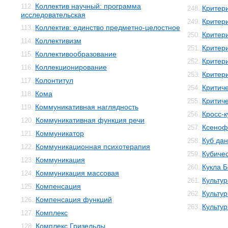
Коллектив научный: программа
112.
Критер
248.
исследовательская
Критер
249.
Коллектив: единство предметно-целостное
113.
Критер
250.
Коллективизм
114.
Критер
251.
Коллективообразование
115.
Критер
252.
Коллекционирование
116.
Критери
253.
Колонтитул
117.
Критич
254.
Кома
118.
Критич
255.
Коммуникативная наглядность
119.
Кросс-к
256.
Коммуникативная функция речи
120.
Ксеноф
257.
Коммуникатор
121.
Куб да
258.
Коммуникационная психотерапия
122.
Кубичес
259.
Коммуникация
123.
Кукла 
260.
Коммуникация массовая
124.
Культур
261.
Компенсация
125.
Культур
262.
Компенсация функций
126.
Культу
263.
Комплекс
127.
Комплекс Гризельды
128.