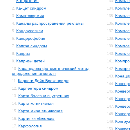
К-стратегия
Компле
1.
133.
Ка-цет синдром
Компле
2.
134.
Камптокормия
Компле
3.
135.
Каналы распространения рекламы
Компле
4.
136.
Кандаулезизм
Компле
5.
137.
Канцерофобия
Компле
6.
138.
Капгра синдром
Компле
7.
139.
Каприз
Компле
8.
140.
Капризы детей
Компро
9.
141.
Карандаева фотометрический метод
Компро
10.
142.
определения алкоголя
Конаци
143.
Карнеги Дейл Брекенридж
11.
Конвер
144.
Карпентера синдром
12.
Конвер
145.
Карта болезни внутренняя
13.
Конвер
146.
Карта когнитивная
14.
Конвер
147.
Карта мира этническая
15.
Конвер
148.
Картинки «Блекки»
16.
Конгруэ
149.
Карфология
17.
Конкре
150.