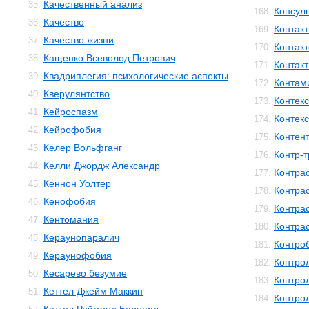
Качественный анализ
35.
Консул
168.
Качество
36.
Контакт
169.
Качество жизни
37.
Контак
170.
Кащенко Всеволод Петрович
38.
Контак
171.
Квадриплегия: психологические аспекты
39.
Контам
172.
Кверулянтство
40.
Контекс
173.
Кейроспазм
41.
Контек
174.
Кейрофобия
42.
Контен
175.
Келер Вольфганг
43.
Контр-
176.
Келли Джордж Александр
44.
Контра
177.
Кеннон Уолтер
45.
Контра
178.
Кенофобия
46.
Контра
179.
Кентомания
47.
Контра
180.
Кераунопаралич
48.
Контро
181.
Кераунофобия
49.
Контро
182.
Кесарево безумие
50.
Контро
183.
Кеттел Джейм Маккин
51.
Контро
184.