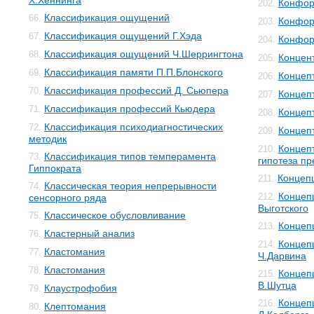
Х.Хеннинга
Конфор
202.
Классификация ощущений
66.
Конфор
203.
Классификация ощущений Г.Хэда
67.
Конфор
204.
Классификация ощущений Ч.Шеррингтона
68.
Концен
205.
Классификация памяти П.П.Блонского
69.
Концеп
206.
Классификация профессий Д. Сьюпера
70.
Концеп
207.
Классификация профессий Кьюдера
71.
Концеп
208.
Классификация психодиагностических
72.
Концеп
209.
методик
Концеп
210.
Классификация типов темперамента
73.
гипотеза п
Гиппократа
Концеп
211.
Классическая теория непрерывности
74.
Концепц
212.
сенсорного ряда
Выготского
Классическое обусловливание
75.
Концеп
213.
Кластерный анализ
76.
Концеп
214.
Кластомания
77.
Ч.Дарвина
Кластомания
78.
Концеп
215.
В.Шутца
Клаустрофобия
79.
Концеп
216.
Клептомания
80.