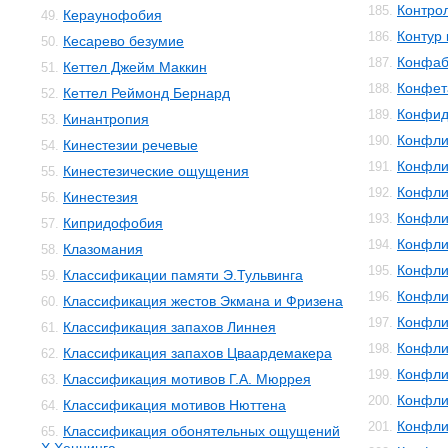
Контро
185.
Кераунофобия
49.
Контур 
186.
Кесарево безумие
50.
Конфаб
187.
Кеттел Джейм Маккин
51.
Конфет
188.
Кеттел Реймонд Бернард
52.
Конфид
189.
Кинантропия
53.
Конфли
190.
Кинестезии речевые
54.
Конфли
191.
Кинестезические ощущения
55.
Конфли
192.
Кинестезия
56.
Конфли
193.
Кипридофобия
57.
Конфли
194.
Клазомания
58.
Конфли
195.
Классификации памяти Э.Тульвинга
59.
Конфли
196.
Классификация жестов Экмана и Фризена
60.
Конфли
197.
Классификация запахов Линнея
61.
Конфли
198.
Классификация запахов Цваардемакера
62.
Конфли
199.
Классификация мотивов Г.А. Мюррея
63.
Конфли
200.
Классификация мотивов Нюттена
64.
Конфли
201.
Классификация обонятельных ощущений
65.