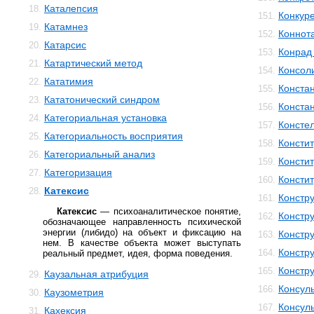
Каталепсия
18.
Конкур
151.
Катамнез
19.
Коннот
152.
Катарсис
20.
Конрад 
153.
Катартический метод
21.
Консол
154.
Кататимия
22.
Конста
155.
Кататонический синдром
23.
Конста
156.
Категориальная установка
24.
Консте
157.
Категориальность восприятия
25.
Консти
158.
Категориальный анализ
26.
Консти
159.
Категоризация
27.
Консти
160.
Катексис
28.
Констр
161.
Катексис
— психоаналитическое понятие,
Констру
162.
обозначающее направленность психической
энергии (либидо) на объект и фиксацию на
Констр
163.
нем. В качестве объекта может выступать
Констр
164.
реальный предмет, идея, форма поведения.
Констр
165.
Каузальная атрибуция
29.
Консул
166.
Каузометрия
30.
Консул
167.
Кахексия
31.