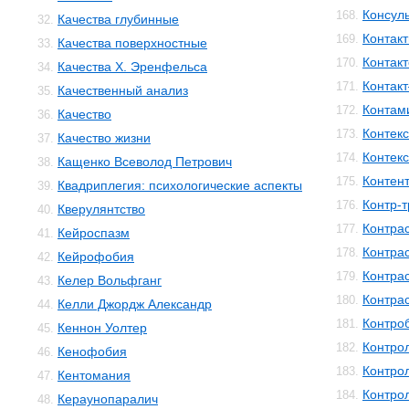
Консул
168.
Качества глубинные
32.
Контакт
169.
Качества поверхностные
33.
Контак
170.
Качества Х. Эренфельса
34.
Контак
171.
Качественный анализ
35.
Контам
172.
Качество
36.
Контекс
173.
Качество жизни
37.
Контек
174.
Кащенко Всеволод Петрович
38.
Контен
175.
Квадриплегия: психологические аспекты
39.
Контр-
176.
Кверулянтство
40.
Контра
177.
Кейроспазм
41.
Контра
178.
Кейрофобия
42.
Контра
179.
Келер Вольфганг
43.
Контра
180.
Келли Джордж Александр
44.
Контро
181.
Кеннон Уолтер
45.
Контро
182.
Кенофобия
46.
Контро
183.
Кентомания
47.
Контро
184.
Кераунопаралич
48.