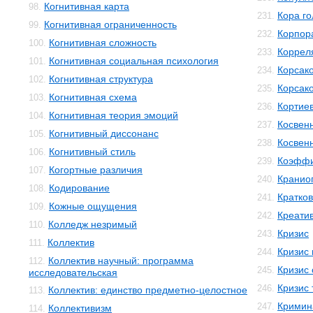
Когнитивная карта
98.
Кора го
231.
Когнитивная ограниченность
99.
Корпор
232.
Когнитивная сложность
100.
Коррел
233.
Когнитивная социальная психология
101.
Корсак
234.
Когнитивная структура
102.
Корсак
235.
Когнитивная схема
103.
Кортиев
236.
Когнитивная теория эмоций
104.
Косвен
237.
Когнитивный диссонанс
105.
Косвенн
238.
Когнитивный стиль
106.
Коэффи
239.
Когортные различия
107.
Кранио
240.
Кодирование
108.
Кратко
241.
Кожные ощущения
109.
Креати
242.
Колледж незримый
110.
Кризис
243.
Коллектив
111.
Кризис
244.
Коллектив научный: программа
112.
Кризис 
245.
исследовательская
Кризис 
246.
Коллектив: единство предметно-целостное
113.
Кримин
247.
Коллективизм
114.