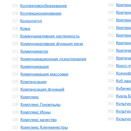
Критер
248.
Коллективообразование
115.
Критер
249.
Коллекционирование
116.
Критер
250.
Колонтитул
117.
Критер
251.
Кома
118.
Критер
252.
Коммуникативная наглядность
119.
Критери
253.
Коммуникативная функция речи
120.
Критич
254.
Коммуникатор
121.
Критич
255.
Коммуникационная психотерапия
122.
Кросс-к
256.
Коммуникация
123.
Ксеноф
257.
Коммуникация массовая
124.
Куб да
258.
Компенсация
125.
Кубичес
259.
Компенсация функций
126.
Кукла 
260.
Комплекс
127.
Культур
261.
Комплекс Гризельды
128.
Культур
262.
Комплекс Ионы
129.
Культу
263.
Комплекс качество
130.
Комплекс Клитемнестры
131.