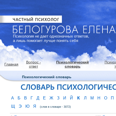
Психология не дает однозначных ответов,
а лишь помогает лучше понять себя
Вопрос -
Психологический
Психо
Главная
ответ
словарь
Психологический словарь
К
А
Б
В
Г
Д
Е
Ж
З
И
Й
Л
М
Н
О
П
Щ
Э
Ю
Я
(слов в словаре - 3072)