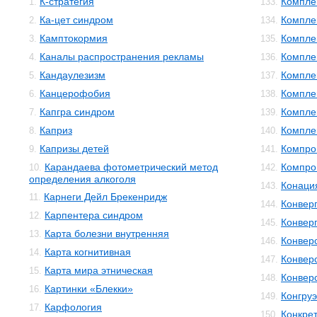
К-стратегия
Компле
1.
133.
Ка-цет синдром
Компле
2.
134.
Камптокормия
Компле
3.
135.
Каналы распространения рекламы
Компле
4.
136.
Кандаулезизм
Компле
5.
137.
Канцерофобия
Компле
6.
138.
Капгра синдром
Компле
7.
139.
Каприз
Компле
8.
140.
Капризы детей
Компро
9.
141.
Карандаева фотометрический метод
Компро
10.
142.
определения алкоголя
Конаци
143.
Карнеги Дейл Брекенридж
11.
Конвер
144.
Карпентера синдром
12.
Конвер
145.
Карта болезни внутренняя
13.
Конвер
146.
Карта когнитивная
14.
Конвер
147.
Карта мира этническая
15.
Конвер
148.
Картинки «Блекки»
16.
Конгруэ
149.
Карфология
17.
Конкре
150.