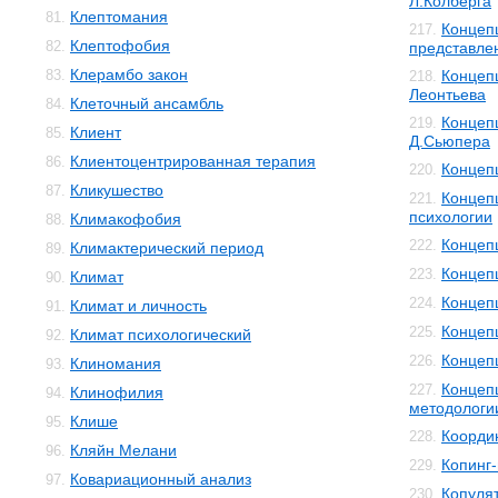
Л.Колберга
Клептомания
81.
Концеп
217.
Клептофобия
82.
представле
Клерамбо закон
83.
Концеп
218.
Леонтьева
Клеточный ансамбль
84.
Концеп
219.
Клиент
85.
Д.Сьюпера
Клиентоцентрированная терапия
86.
Концеп
220.
Кликушество
87.
Концеп
221.
психологии
Климакофобия
88.
Концеп
222.
Климактерический период
89.
Концеп
223.
Климат
90.
Концеп
224.
Климат и личность
91.
Концеп
225.
Климат психологический
92.
Концеп
226.
Клиномания
93.
Концеп
227.
Клинофилия
94.
методологи
Клише
95.
Коорди
228.
Кляйн Мелани
96.
Копинг
229.
Ковариационный анализ
97.
Копуля
230.