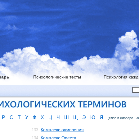
варь
Психологические тесты
Психология кажд
Р
С
Т
У
Ф
Х
Ц
Ч
Ш
Щ
Э
Ю
Я
(слов в словаре - 3
Комплекс оживления
133.
Комплекс Ореста
134.