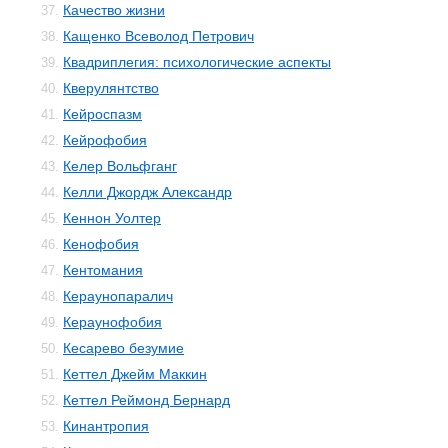
Качество жизни
37.
Кащенко Всеволод Петрович
38.
Квадриплегия: психологические аспекты
39.
Кверулянтство
40.
Кейроспазм
41.
Кейрофобия
42.
Келер Вольфганг
43.
Келли Джордж Александр
44.
Кеннон Уолтер
45.
Кенофобия
46.
Кентомания
47.
Кераунопаралич
48.
Кераунофобия
49.
Кесарево безумие
50.
Кеттел Джейм Маккин
51.
Кеттел Реймонд Бернард
52.
Кинантропия
53.