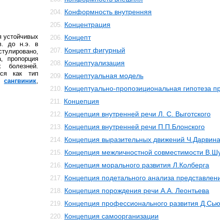
Конформность внутренняя
204.
Концентрация
205.
я устойчивых
Концепт
206.
. до н.э. в
Концепт фигурный
207.
стулировано,
, пропорция
Концептуализация
208.
 болезней.
тся как тип
Концептуальная модель
209.
ак
сангвиник
,
Концептуально-пропозициональная гипотеза 
210.
Концепция
211.
Концепция внутренней речи Л. С. Выготского
212.
Концепция внутренней речи П.П.Блонского
213.
Концепция выразительных движений Ч.Дарвин
214.
Концепция межличностной совместимости В.Ш
215.
Концепция морального развития Л.Колберга
216.
Концепция подетального анализа представлен
217.
Концепция порождения речи А.А. Леонтьева
218.
Концепция профессионального развития Д.Сь
219.
Концепция самоорганизации
220.