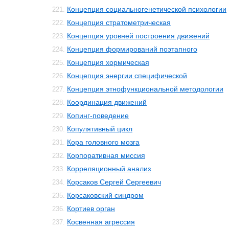
Концепция социальногенетической психологии
221.
Концепция стратометрическая
222.
Концепция уровней построения движений
223.
Концепция формирований поэтапного
224.
Концепция хормическая
225.
Концепция энергии специфической
226.
Концепция этнофункциональной методологии
227.
Координация движений
228.
Копинг-поведение
229.
Копулятивный цикл
230.
Кора головного мозга
231.
Корпоративная миссия
232.
Корреляционный анализ
233.
Корсаков Сергей Сергеевич
234.
Корсаковский синдром
235.
Кортиев орган
236.
Косвенная агрессия
237.