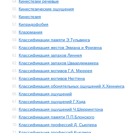
Кинестезии речевые
54.
Кинестезические ощущения
55.
Кинестезия
56.
Кипридофобия
57.
Клазомания
58.
Классификации памяти Э.Тульвинга
59.
Классификация жестов Экмана и Фризена
60.
Классификация запахов Линнея
61.
Классификация запахов Цваардемакера
62.
Классификация мотивов Г.А. Мюррея
63.
Классификация мотивов Нюттена
64.
Классификация обонятельных ощущений Х.Хеннинга
65.
Классификация ощущений
66.
Классификация ощущений Г.Хэда
67.
Классификация ощущений Ч.Шеррингтона
68.
Классификация памяти П.П.Блонского
69.
Классификация профессий Д. Сьюпера
70.
Классификация профессий Кьюдера
71.