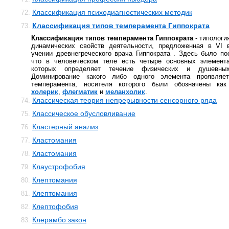
Классификация психодиагностических методик
72.
Классификация типов темперамента Гиппократа
73.
Классификация типов темперамента Гиппократа
- типологи
динамических свойств деятельности, предложенная в VI в
учении древнегреческого врача Гиппократа . Здесь было по
что в человеческом теле есть четыре основных элемента
которых определяет течение физических и душевных
Доминирование какого либо одного элемента проявляе
темперамента, носителя которого были обозначены к
холерик
,
флегматик
и
меланхолик
.
Классическая теория непрерывности сенсорного ряда
74.
Классическое обусловливание
75.
Кластерный анализ
76.
Кластомания
77.
Кластомания
78.
Клаустрофобия
79.
Клептомания
80.
Клептомания
81.
Клептофобия
82.
Клерамбо закон
83.