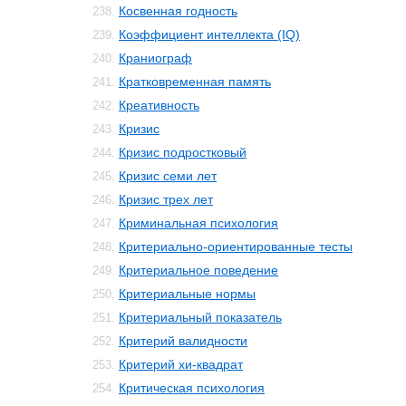
Косвенная годность
238.
Коэффициент интеллекта (IQ)
239.
Краниограф
240.
Кратковременная память
241.
Креативность
242.
Кризис
243.
Кризис подростковый
244.
Кризис семи лет
245.
Кризис трех лет
246.
Криминальная психология
247.
Критериально-ориентированные тесты
248.
Критериальное поведение
249.
Критериальные нормы
250.
Критериальный показатель
251.
Критерий валидности
252.
Критерий хи-квадрат
253.
Критическая психология
254.