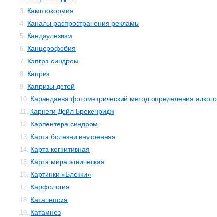
Камптокормия
3.
Каналы распространения рекламы
4.
Кандаулезизм
5.
Канцерофобия
6.
Капгра синдром
7.
Каприз
8.
Капризы детей
9.
Карандаева фотометрический метод определения алкого
10.
Карнеги Дейл Брекенридж
11.
Карпентера синдром
12.
Карта болезни внутренняя
13.
Карта когнитивная
14.
Карта мира этническая
15.
Картинки «Блекки»
16.
Карфология
17.
Каталепсия
18.
Катамнез
19.