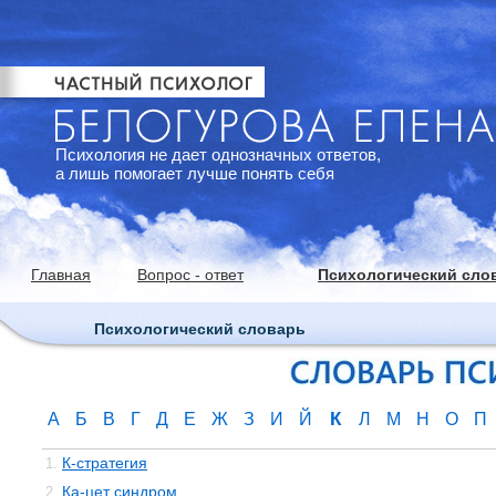
Психология не дает однозначных ответов,
а лишь помогает лучше понять себя
Главная
Вопрос - ответ
Психологический сло
Психологический словарь
К
А
Б
В
Г
Д
Е
Ж
З
И
Й
Л
М
Н
О
П
К-стратегия
1.
Ка-цет синдром
2.