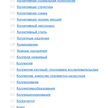
Когнитивная социальная психология
101.
Когнитивная структура
102.
Когнитивная схема
103.
Когнитивная теория эмоций
104.
Когнитивный диссонанс
105.
Когнитивный стиль
106.
Когортные различия
107.
Кодирование
108.
Кожные ощущения
109.
Колледж незримый
110.
Коллектив
111.
Коллектив научный: программа исследовательская
112.
Коллектив: единство предметно-целостное
113.
Коллективизм
114.
Коллективообразование
115.
Коллекционирование
116.
Колонтитул
117.
Кома
118.