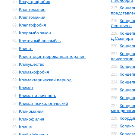
Л.Колберга
Клаустрофобия
79.
Концеп
217.
Клептомания
80.
представле
Клептомания
81.
Концеп
218.
Клептофобия
82.
Леонтьева
Клерамбо закон
83.
Концеп
219.
Д.Сьюпера
Клеточный ансамбль
84.
Концеп
220.
Клиент
85.
Концеп
221.
Клиентоцентрированная терапия
86.
психологии
Кликушество
87.
Концеп
222.
Климакофобия
88.
Концеп
223.
Климактерический период
89.
Концеп
224.
Климат
90.
Концеп
225.
Климат и личность
91.
Концеп
226.
Климат психологический
92.
Концеп
227.
методологи
Клиномания
93.
Коорди
228.
Клинофилия
94.
Копинг
229.
Клише
95.
Копуля
230.
Кляйн Мелани
96.