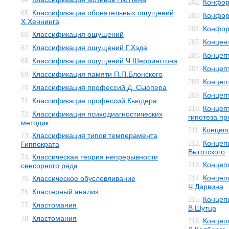
Конфор
202.
Классификация обонятельных ощущений
65.
Конфор
203.
Х.Хеннинга
Конфор
204.
Классификация ощущений
66.
Концен
205.
Классификация ощущений Г.Хэда
67.
Концеп
206.
Классификация ощущений Ч.Шеррингтона
68.
Концеп
207.
Классификация памяти П.П.Блонского
69.
Концеп
208.
Классификация профессий Д. Сьюпера
70.
Концеп
209.
Классификация профессий Кьюдера
71.
Концеп
210.
Классификация психодиагностических
72.
гипотеза п
методик
Концеп
211.
Классификация типов темперамента
73.
Концепц
212.
Гиппократа
Выготского
Классическая теория непрерывности
74.
Концеп
213.
сенсорного ряда
Концеп
Классическое обусловливание
214.
75.
Ч.Дарвина
Кластерный анализ
76.
Концеп
215.
Кластомания
77.
В.Шутца
Кластомания
78.
Концеп
216.