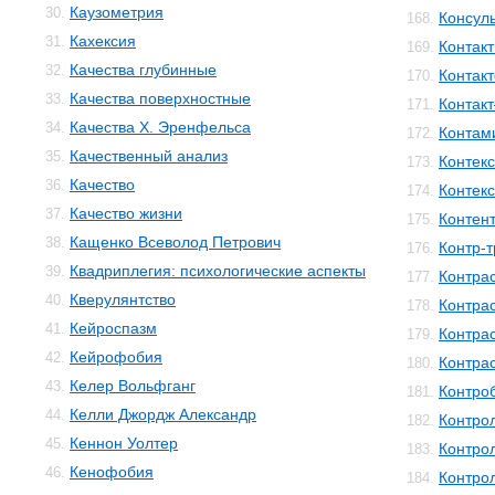
Каузометрия
30.
Консул
168.
Кахексия
31.
Контакт
169.
Качества глубинные
32.
Контак
170.
Качества поверхностные
33.
Контак
171.
Качества Х. Эренфельса
34.
Контам
172.
Качественный анализ
35.
Контекс
173.
Качество
36.
Контек
174.
Качество жизни
37.
Контен
175.
Кащенко Всеволод Петрович
38.
Контр-
176.
Квадриплегия: психологические аспекты
39.
Контра
177.
Кверулянтство
40.
Контра
178.
Кейроспазм
41.
Контра
179.
Кейрофобия
42.
Контра
180.
Келер Вольфганг
43.
Контро
181.
Келли Джордж Александр
44.
Контро
182.
Кеннон Уолтер
45.
Контро
183.
Кенофобия
46.
Контро
184.