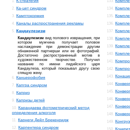
К-стратегия
Компле
1.
133.
Ка-цет синдром
Компле
2.
134.
Камптокормия
Компле
3.
135.
Каналы распространения рекламы
Компле
4.
136.
Кандаулезизм
Компле
5.
137.
Кандаулезизм
вид полового извращения, при
Компле
138.
котором мужчина получает половое
Компле
139.
наслаждение при демонстрации другим
обнаженной партнерши или ее фотографий.
Компле
140.
Достаточно распространенный мотив в
художественном творчестве. Получил
Компро
141.
название по имени лидийского царя
Кандаулеза, который показывал другу свою
Компро
142.
спящую жену.
Конаци
143.
Канцерофобия
6.
Конвер
144.
Капгра синдром
7.
Конвер
145.
Каприз
8.
Конвер
146.
Капризы детей
9.
Конвер
147.
Карандаева фотометрический метод
10.
определения алкоголя
Конвер
148.
Карнеги Дейл Брекенридж
11.
Конгруэ
149.
Карпентера синдром
12.
Конкре
150.