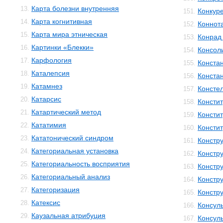
Карта болезни внутренняя
13.
Конкур
151.
Карта когнитивная
14.
Коннот
152.
Карта мира этническая
15.
Конрад 
153.
Картинки «Блекки»
16.
Консол
154.
Карфология
17.
Конста
155.
Каталепсия
18.
Конста
156.
Катамнез
19.
Консте
157.
Катарсис
20.
Консти
158.
Катартический метод
21.
Консти
159.
Кататимия
22.
Консти
160.
Кататонический синдром
23.
Констр
161.
Категориальная установка
24.
Констру
162.
Категориальность восприятия
25.
Констр
163.
Категориальный анализ
26.
Констр
164.
Категоризация
27.
Констр
165.
Катексис
28.
Консул
166.
Каузальная атрибуция
29.
Консул
167.