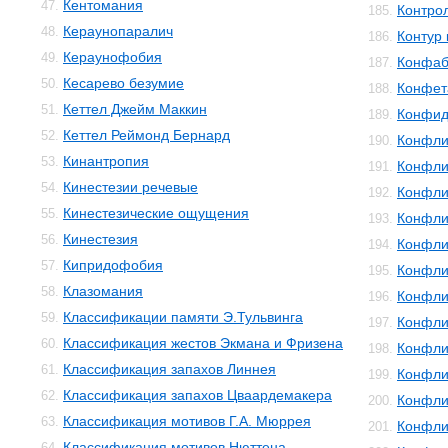
Кентомания
47.
Контро
185.
Кераунопаралич
48.
Контур 
186.
Кераунофобия
49.
Конфаб
187.
Кесарево безумие
50.
Конфет
188.
Кеттел Джейм Маккин
51.
Конфид
189.
Кеттел Реймонд Бернард
52.
Конфли
190.
Кинантропия
53.
Конфли
191.
Кинестезии речевые
54.
Конфли
192.
Кинестезические ощущения
55.
Конфли
193.
Кинестезия
56.
Конфли
194.
Кипридофобия
57.
Конфли
195.
Клазомания
58.
Конфли
196.
Классификации памяти Э.Тульвинга
59.
Конфли
197.
Классификация жестов Экмана и Фризена
60.
Конфли
198.
Классификация запахов Линнея
61.
Конфли
199.
Классификация запахов Цваардемакера
62.
Конфли
200.
Классификация мотивов Г.А. Мюррея
63.
Конфли
201.
Классификация мотивов Нюттена
64.