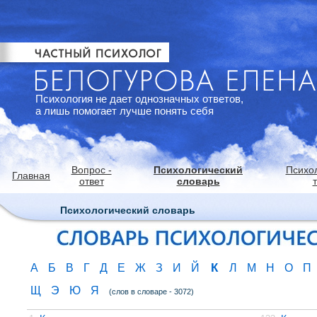
Психология не дает однозначных ответов,
а лишь помогает лучше понять себя
Вопрос -
Психологический
Психо
Главная
ответ
словарь
Психологический словарь
К
А
Б
В
Г
Д
Е
Ж
З
И
Й
Л
М
Н
О
П
Щ
Э
Ю
Я
(слов в словаре - 3072)