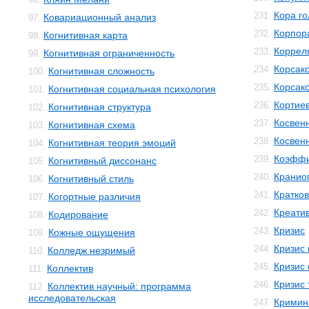
Кора го
231.
Ковариационный анализ
97.
Корпор
232.
Когнитивная карта
98.
Коррел
233.
Когнитивная ограниченность
99.
Корсак
234.
Когнитивная сложность
100.
Корсак
235.
Когнитивная социальная психология
101.
Кортиев
236.
Когнитивная структура
102.
Косвен
237.
Когнитивная схема
103.
Косвенн
238.
Когнитивная теория эмоций
104.
Коэффи
239.
Когнитивный диссонанс
105.
Кранио
240.
Когнитивный стиль
106.
Кратко
241.
Когортные различия
107.
Креати
242.
Кодирование
108.
Кризис
243.
Кожные ощущения
109.
Кризис
244.
Колледж незримый
110.
Кризис 
245.
Коллектив
111.
Кризис 
246.
Коллектив научный: программа
112.
исследовательская
Кримин
247.