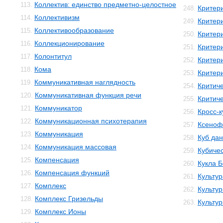
Коллектив: единство предметно-целостное
113.
Критер
248.
Коллективизм
114.
Критер
249.
Коллективообразование
115.
Критер
250.
Коллекционирование
116.
Критер
251.
Колонтитул
117.
Критер
252.
Кома
118.
Критери
253.
Коммуникативная наглядность
119.
Критич
254.
Коммуникативная функция речи
120.
Критич
255.
Коммуникатор
121.
Кросс-к
256.
Коммуникационная психотерапия
122.
Ксеноф
257.
Коммуникация
123.
Куб да
258.
Коммуникация массовая
124.
Кубичес
259.
Компенсация
125.
Кукла 
260.
Компенсация функций
126.
Культур
261.
Комплекс
127.
Культур
262.
Комплекс Гризельды
128.
Культу
263.
Комплекс Ионы
129.