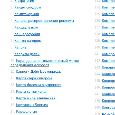
К-стратегия
Компле
1.
133.
Ка-цет синдром
Компле
2.
134.
Камптокормия
Компле
3.
135.
Каналы распространения рекламы
Компле
4.
136.
Кандаулезизм
Компле
5.
137.
Канцерофобия
Компле
6.
138.
Капгра синдром
Компле
7.
139.
Каприз
Компле
8.
140.
Капризы детей
Компро
9.
141.
Карандаева фотометрический метод
Компро
10.
142.
определения алкоголя
Конаци
143.
Карнеги Дейл Брекенридж
11.
Конвер
144.
Карпентера синдром
12.
Конвер
145.
Карта болезни внутренняя
13.
Конвер
146.
Карта когнитивная
14.
Конвер
147.
Карта мира этническая
15.
Конвер
148.
Картинки «Блекки»
16.
Конгруэ
149.
Карфология
17.
Конкре
150.