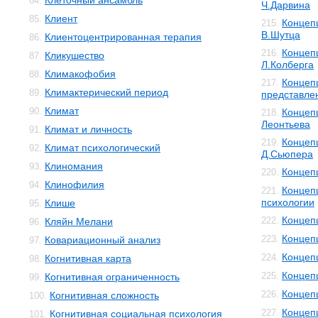
Клеточный ансамбль
84.
Ч.Дарвина
Клиент
85.
Концеп
215.
В.Шутца
Клиентоцентрированная терапия
86.
Концеп
216.
Кликушество
87.
Л.Колберга
Климакофобия
88.
Концеп
217.
Климактерический период
89.
представле
Климат
90.
Концеп
218.
Леонтьева
Климат и личность
91.
Концеп
219.
Климат психологический
92.
Д.Сьюпера
Клиномания
93.
Концеп
220.
Клинофилия
94.
Концеп
221.
психологии
Клише
95.
Концеп
222.
Кляйн Мелани
96.
Концеп
223.
Ковариационный анализ
97.
Концеп
224.
Когнитивная карта
98.
Концеп
225.
Когнитивная ограниченность
99.
Концеп
226.
Когнитивная сложность
100.
Концеп
227.
Когнитивная социальная психология
101.