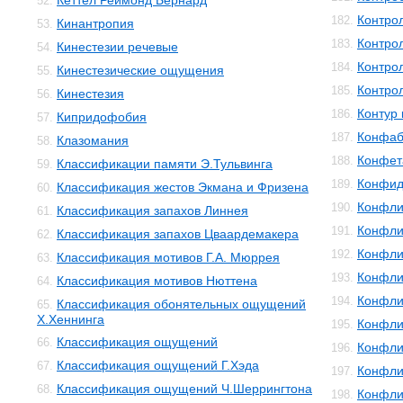
Кеттел Реймонд Бернард
52.
Контро
182.
Кинантропия
53.
Контро
183.
Кинестезии речевые
54.
Контро
184.
Кинестезические ощущения
55.
Контро
185.
Кинестезия
56.
Контур 
186.
Кипридофобия
57.
Конфаб
187.
Клазомания
58.
Конфет
188.
Классификации памяти Э.Тульвинга
59.
Конфид
189.
Классификация жестов Экмана и Фризена
60.
Конфли
190.
Классификация запахов Линнея
61.
Конфли
191.
Классификация запахов Цваардемакера
62.
Конфли
192.
Классификация мотивов Г.А. Мюррея
63.
Конфли
193.
Классификация мотивов Нюттена
64.
Конфли
194.
Классификация обонятельных ощущений
65.
Х.Хеннинга
Конфли
195.
Классификация ощущений
66.
Конфли
196.
Классификация ощущений Г.Хэда
67.
Конфли
197.
Классификация ощущений Ч.Шеррингтона
68.
Конфли
198.