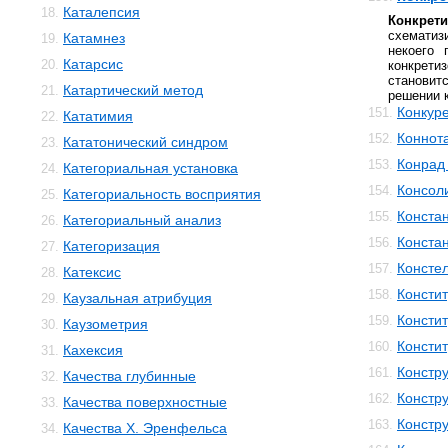
Каталепсия
18.
Конкрети
схематиз
Катамнез
19.
некоего 
Катарсис
20.
конкрети
станови
Катартический метод
21.
решении 
Конкур
151.
Кататимия
22.
Коннот
152.
Кататонический синдром
23.
Конрад 
153.
Категориальная установка
24.
Консол
154.
Категориальность восприятия
25.
Конста
155.
Категориальный анализ
26.
Конста
156.
Категоризация
27.
Консте
157.
Катексис
28.
Консти
158.
Каузальная атрибуция
29.
Консти
159.
Каузометрия
30.
Консти
160.
Кахексия
31.
Констр
161.
Качества глубинные
32.
Констру
162.
Качества поверхностные
33.
Констр
163.
Качества Х. Эренфельса
34.