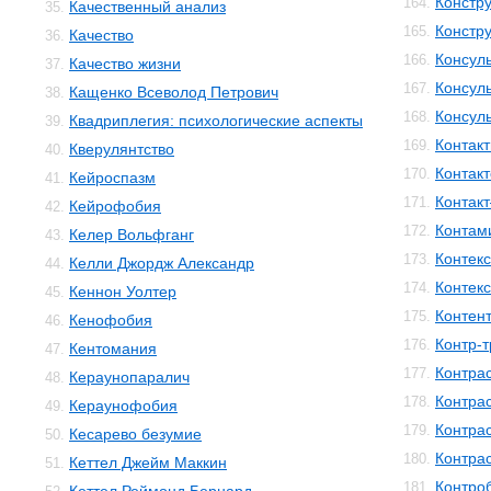
Констр
164.
Качественный анализ
35.
Констр
165.
Качество
36.
Консул
166.
Качество жизни
37.
Консул
167.
Кащенко Всеволод Петрович
38.
Консул
168.
Квадриплегия: психологические аспекты
39.
Контакт
169.
Кверулянтство
40.
Контак
170.
Кейроспазм
41.
Контак
171.
Кейрофобия
42.
Контам
172.
Келер Вольфганг
43.
Контекс
173.
Келли Джордж Александр
44.
Контек
174.
Кеннон Уолтер
45.
Контен
175.
Кенофобия
46.
Контр-
176.
Кентомания
47.
Контра
177.
Кераунопаралич
48.
Контра
178.
Кераунофобия
49.
Контра
179.
Кесарево безумие
50.
Контра
180.
Кеттел Джейм Маккин
51.
Контро
181.