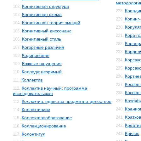
методологи
Когнитивная структура
102.
Коорди
228.
Когнитивная схема
103.
Копинг
229.
Когнитивная теория эмоций
104.
Копуля
230.
Когнитивный диссонанс
105.
Кора го
231.
Когнитивный стиль
106.
Корпор
232.
Когортные различия
107.
Коррел
233.
Кодирование
108.
Корсак
234.
Кожные ощущения
109.
Корсак
235.
Колледж незримый
110.
Кортиев
236.
Коллектив
111.
Косвен
237.
Коллектив научный: программа
112.
Косвенн
238.
исследовательская
Коэффи
239.
Коллектив: единство предметно-целостное
113.
Кранио
240.
Коллективизм
114.
Кратко
241.
Коллективообразование
115.
Креати
242.
Коллекционирование
116.
Кризис
243.
Колонтитул
117.