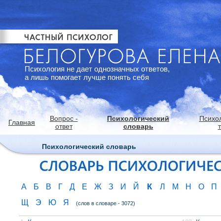
Психология не дает однозначных ответов,
а лишь помогает лучше понять себя
Вопрос -
Психологический
Психо
Главная
ответ
словарь
Психологический словарь
К
А
Б
В
Г
Д
Е
Ж
З
И
Й
Л
М
Н
О
П
Щ
Э
Ю
Я
(слов в словаре - 3072)