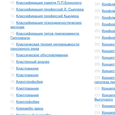
Классификация памяти П.П.Блонского
69.
Конфли
199.
Классификация профессий Д. Сьюпера
70.
Конфли
200.
Классификация профессий Кьюдера
71.
Конфли
201.
Классификация психодиагностических
72.
Конфор
202.
методик
Конфор
203.
Классификация типов темперамента
73.
Конфор
Гиппократа
204.
Классическая теория непрерывности
Концен
74.
205.
сенсорного ряда
Концеп
206.
Классическое обусловливание
75.
Концеп
207.
Кластерный анализ
76.
Концеп
208.
Кластомания
77.
Концеп
209.
Кластомания
78.
Концеп
210.
Клаустрофобия
79.
гипотеза п
Клептомания
Концеп
80.
211.
Клептомания
Концепц
81.
212.
Выготского
Клептофобия
82.
Концеп
213.
Клерамбо закон
83.
Концеп
214.