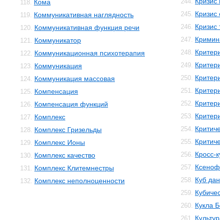
Кризис
244.
Кома
118.
Кризис 
245.
Коммуникативная наглядность
119.
Кризис 
246.
Коммуникативная функция речи
120.
Кримин
247.
Коммуникатор
121.
Критер
248.
Коммуникационная психотерапия
122.
Критер
249.
Коммуникация
123.
Критер
250.
Коммуникация массовая
124.
Критер
251.
Компенсация
125.
Критер
252.
Компенсация функций
126.
Критери
253.
Комплекс
127.
Критич
254.
Комплекс Гризельды
128.
Критич
255.
Комплекс Ионы
129.
Кросс-к
256.
Комплекс качество
130.
Ксеноф
257.
Комплекс Клитемнестры
131.
Куб да
258.
Комплекс неполноценности
132.
Кубичес
259.
Кукла 
260.
Культур
261.